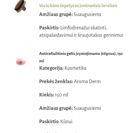
66,95€.
60,25€.
Vario kūno šepetys su jonizuotais šereliais
Amžiaus grupė:
Suaugusiems
Paskirtis:
Limfodrenažui skatinti,
atsipalaidavimui ir kraujotakos gerinimui
Anticeliulitinis gelis įvyniojimams (stiprus), 150
ml
Kategorija:
Kosmetika
Prekės ženklas:
Aroma Derm
Kiekis:
150 ml
Amžiaus grupė:
Suaugusiems
Paskirtis:
Kūnui