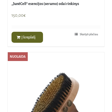
„JunéCell“ esencijos (serumo) odai rinkinys
150,00
€
Skaityti plačiau
Į krepšelį
NUOLAIDA