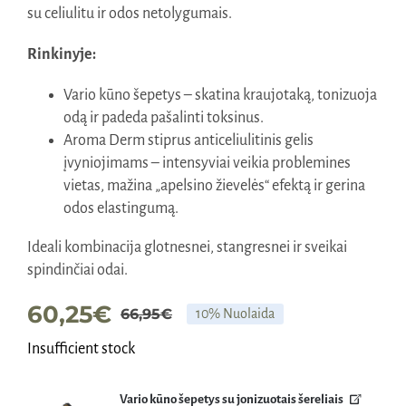
su celiulitu ir odos netolygumais.
Rinkinyje:
Vario kūno šepetys – skatina kraujotaką, tonizuoja
odą ir padeda pašalinti toksinus.
Aroma Derm stiprus anticeliulitinis gelis
įvyniojimams – intensyviai veikia problemines
vietas, mažina „apelsino žievelės“ efektą ir gerina
odos elastingumą.
Ideali kombinacija glotnesnei, stangresnei ir sveikai
spindinčiai odai.
60,25
€
66,95
€
10% Nuolaida
Original
Current
Insufficient stock
price
price
was:
is:
Vario kūno šepetys su jonizuotais šereliais