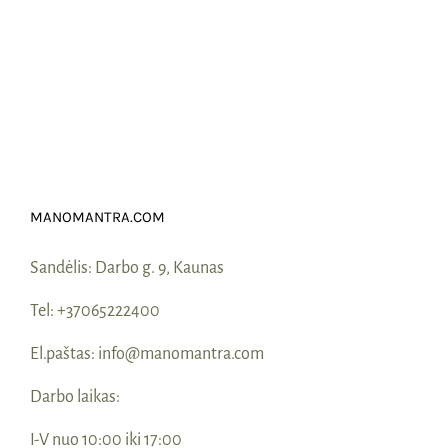
MANOMANTRA.COM
Sandėlis:
Darbo g. 9, Kaunas
Tel:
+37065222400
El.paštas:
info@manomantra.com
Darbo laikas:
I-V nuo 10:00 iki 17:00