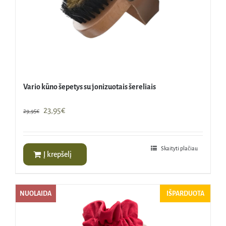
Vario kūno šepetys su jonizuotais šereliais
Original
Current
23,95
€
29,95
€
price
price
was:
is:
29,95€.
23,95€.
Skaityti plačiau
Į krepšelį
NUOLAIDA
IŠPARDUOTA