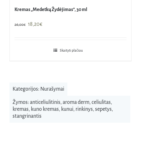
Kremas „Medetkų Žydėjimas”, 30 ml
Original
Current
18,20
€
26,00
€
price
price
was:
is:
26,00€.
18,20€.
Skaityti plačiau
Kategorijos:
Nurašymai
Žymos:
anticeliulitinis
,
aroma derm
,
celiulitas
,
kremas
,
kuno kremas
,
kunui
,
rinkinys
,
sepetys
,
stangrinantis