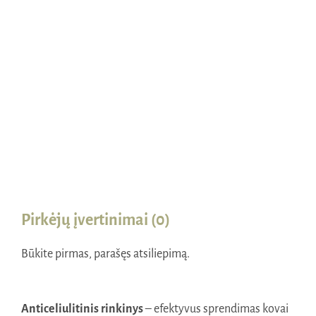
Naudinga žinoti
Kontaktai
Pirkėjų įvertinimai (0)
Būkite pirmas, parašęs atsiliepimą.
Anticeliulitinis rinkinys
– efektyvus sprendimas kovai