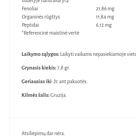
sudėtyje natūraliai yra
Fenoliai
21,86 mg
Organinės rūgštys
11,84 mg
Peptidai
6,12 mg
*Referencinė maistinė vertė
Laikymo sąlygos:
Laikyti vaikams nepasiekiamoje viet
Grynasis kiekis:
7,8 gr.
Geriausias iki
: žr. ant pakuotės.
Kilmės šalis:
Gruzija.
Atsiliepimų dar nėra.