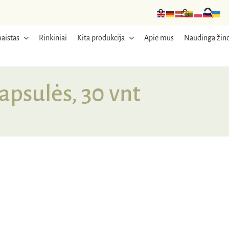
aistas
Rinkiniai
Kita produkcija
Apie mus
Naudinga žino
psulės, 30 vnt