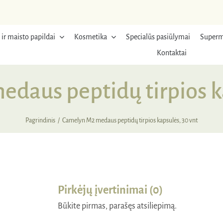
 ir maisto papildai
Kosmetika
Specialūs pasiūlymai
Superm
Kontaktai
daus peptidų tirpios ka
Pagrindinis
Camelyn M2 medaus peptidų tirpios kapsulės, 30 vnt
Pirkėjų įvertinimai (0)
Būkite pirmas, parašęs atsiliepimą.