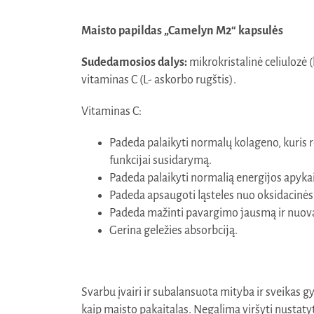
Maisto papildas „Camelyn M2“ kapsulės
Sudedamosios dalys:
mikrokristalinė celiulozė 
vitaminas C (L- askorbo rugštis).
Vitaminas C:
Padeda palaikyti normalų kolageno, kuris r
funkcijai susidarymą.
Padeda palaikyti normalią energijos apykai
Padeda apsaugoti ląsteles nuo oksidacinės
Padeda mažinti pavargimo jausmą ir nuova
Gerina geležies absorbciją.
Svarbu įvairi ir subalansuota mityba ir sveikas
kaip maisto pakaitalas. Negalima viršyti nust