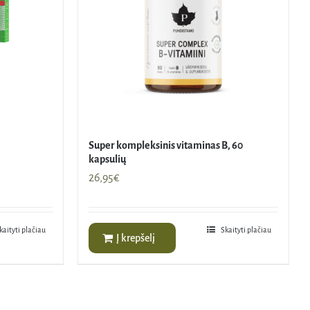
Super kompleksinis vitaminas B, 60
kapsulių
26,95
€
kaityti plačiau
Skaityti plačiau
Į krepšelį