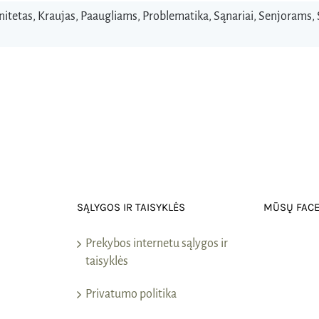
nitetas
,
Kraujas
,
Paaugliams
,
Problematika
,
Sąnariai
,
Senjorams
,
SĄLYGOS IR TAISYKLĖS
MŪSŲ FAC
Prekybos internetu sąlygos ir
taisyklės
Privatumo politika