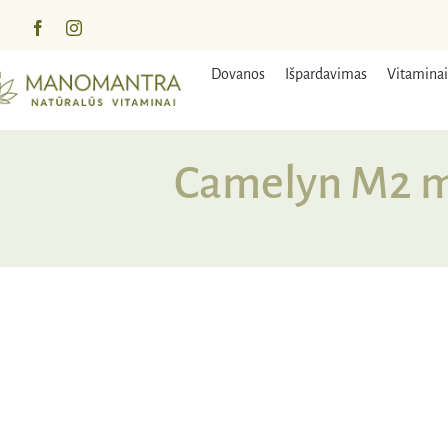
Praleisti
turinį
Dovanos
Išpardavimas
Vitaminai
Camelyn M2 me