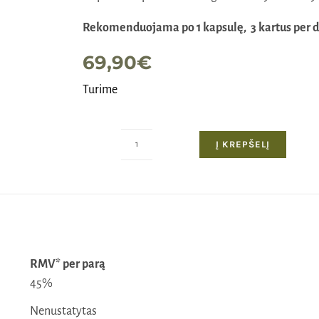
Rekomenduojama po 1 kapsulę, 3 kartus per 
69,90
€
Turime
Į KREPŠELĮ
produkto
kiekis:
Camelyn
M2
medaus
peptidų
tirpios
RMV* per parą
kapsulės,
45%
30
Nenustatytas
vnt