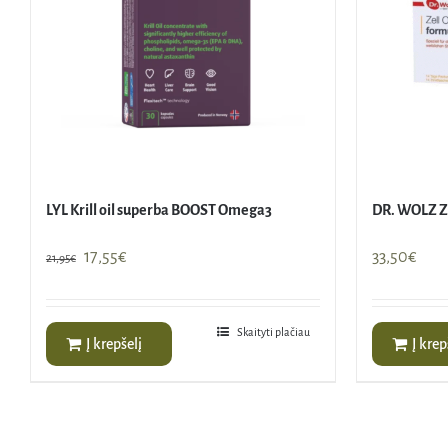
LYL Krill oil superba BOOST Omega3
DR. WOLZ 
Original
Current
17,55
€
33,50
€
21,95
€
price
price
was:
is:
21,95€.
17,55€.
Skaityti plačiau
Į krepšelį
Į krep