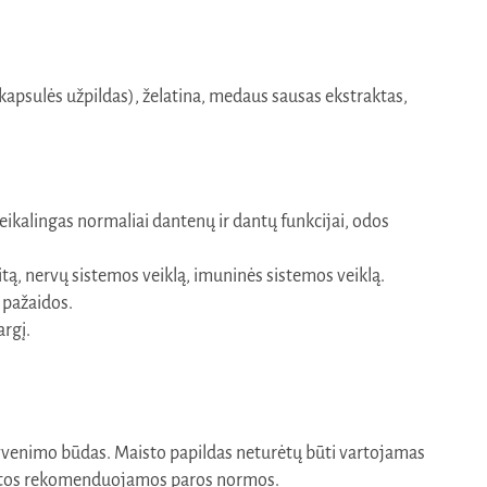
(kapsulės užpildas), želatina, medaus sausas ekstraktas,
eikalingas normaliai dantenų ir dantų funkcijai, odos
tą, nervų sistemos veiklą, imuninės sistemos veiklą.
 pažaidos.
rgį.
 gyvenimo būdas. Maisto papildas neturėtų būti vartojamas
atytos rekomenduojamos paros normos.