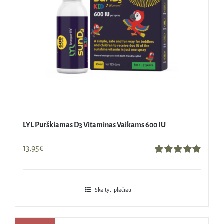
LYL Purškiamas D3 Vitaminas Vaikams 600 IU
13,95
€
Įvertinimas:
5.00
iš 5
Skaityti plačiau