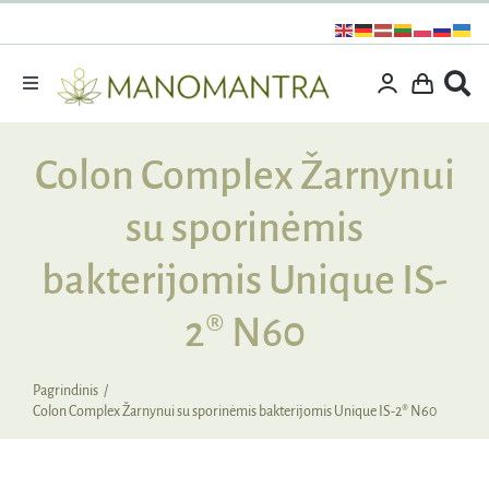
Praleisti
turinį
Toggle
Navigation
Dovanos
Colon Complex Žarnynui
Išpardavimas
su sporinėmis
Vitaminai ir maisto papildai
Kosmetika
bakterijomis Unique IS-
Specialūs pasiūlymai
2® N60
Supermaistas
Pagrindinis
Rinkiniai
Colon Complex Žarnynui su sporinėmis bakterijomis Unique IS-2® N60
Kita produkcija
Apie mus