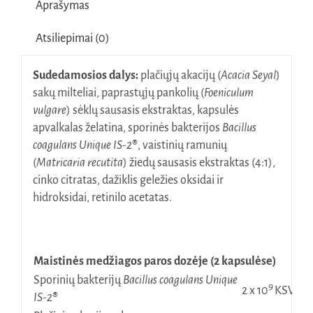
Aprašymas
Colon
Complex
Atsiliepimai (0)
Žarnynui
su
Sudedamosios dalys:
plačiųjų akacijų (
Acacia Seyal
)
sporinėmis
sakų milteliai, paprastųjų pankolių (
Foeniculum
bakterijomis
vulgare
) sėklų sausasis ekstraktas, kapsulės
Unique
apvalkalas želatina, sporinės bakterijos
Bacillus
IS-
coagulans Unique IS-2
®
, vaistinių ramunių
2®
(
Matricaria recutita
) žiedų sausasis ekstraktas (4:1),
N60
cinko citratas, dažiklis geležies oksidai ir
hidroksidai, retinilo acetatas.
Maistinės medžiagos paros dozėje (2 kapsulėse)
Sporinių bakterijų
Bacillus coagulans Unique
9
1
2 x 10
KSV
IS-2
®