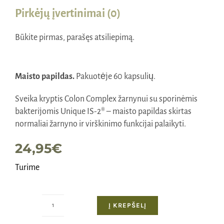
Pirkėjų įvertinimai (0)
Būkite pirmas, parašęs atsiliepimą.
Maisto papildas.
Pakuotėje 60 kapsulių.
Sveika kryptis Colon Complex žarnynui su sporinėmis
bakterijomis Unique IS-2® – maisto papildas skirtas
normaliai žarnyno ir virškinimo funkcijai palaikyti.
24,95
€
Turime
Į KREPŠELĮ
produkto
kiekis: