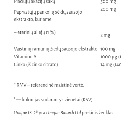
Plačiųjų akacijų sakų
500 mg
200 mg
Paprastųjų pankolių sėklų sausojo
ekstrakto, kuriame:
– eterinių aliejų (1 %)
2 mg
Vaistinių ramunių žiedų sausojo ekstrakto
100 mg
Vitamino A
1000 µg (125
Cinko (iš cinko citrato)
14 mg (140% 
* RMV – referencinė maistinė vertė.
1
–– kolonijas sudarantys vienetai (KSV).
Unique IS-2
®
yra
Unique Biotech Ltd
prekinis ženklas.