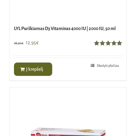
LYL Purškiamas D3 Vitaminas 4000 IU | 2000 IU, 50 ml
Original
Current
12,95
€
18,50
€
price
price
Įvertinimas:
5.00
iš 5
was:
is:
18,50€.
12,95€.
Skaityti plačiau
Į krepšelį