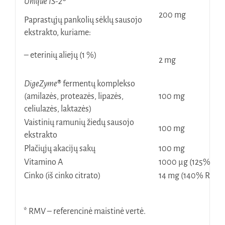
Unique IS-2
®
200 mg
Paprastųjų pankolių sėklų sausojo
ekstrakto, kuriame:
– eterinių aliejų (1 %)
2 mg
DigeZyme
®
fermentų komplekso
(amilazės, proteazės, lipazės,
100 mg
celiulazės, laktazės)
Vaistinių ramunių žiedų sausojo
100 mg
ekstrakto
Plačiųjų akacijų sakų
100 mg
Vitamino A
1000 µg (125% RM
Cinko (iš cinko citrato)
14 mg (140% RMV)
* RMV – referencinė maistinė vertė.