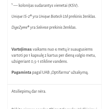
1
–– kolonijas sudarantys vienetai (KSV).
Unique IS-2
®
yra
Unique Biotech Ltd
prekinis ženklas.
DigeZyme
®
yra
Sabinsa
prekinis ženklas.
Vartojimas:
vaikams nuo 4 metų ir suaugusiems
vartoti po 1 kapsulę 2 kartus per dieną valgio metu,
užsigeriant 0,5-1 stikline vandens.
Pagaminta
pagal UAB „Optifarma“ užsakymą.
Atsiliepimų dar nėra.