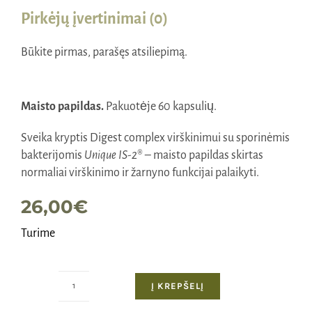
Pirkėjų įvertinimai (0)
Būkite pirmas, parašęs atsiliepimą.
Maisto papildas.
Pakuotėje 60 kapsulių.
Sveika kryptis Digest complex virškinimui su sporinėmis
bakterijomis
Unique IS-2
® – maisto papildas skirtas
normaliai virškinimo ir žarnyno funkcijai palaikyti.
26,00
€
Turime
Į KREPŠELĮ
produkto
kiekis: