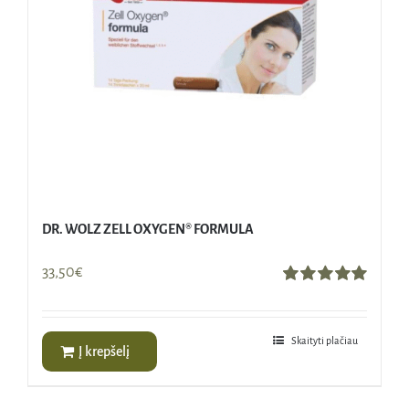
DR. WOLZ ZELL OXYGEN® FORMULA
33,50
€
Įvertinimas:
5.00
iš 5
Skaityti plačiau
Į krepšelį