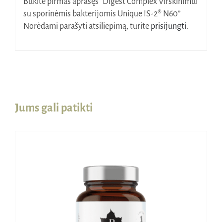
Būkite pirmas aprašęs “Digest Complex Virškinimui
su sporinėmis bakterijomis Unique IS-2® N60”
Norėdami parašyti atsiliepimą, turite
prisijungti
.
Jums gali patikti