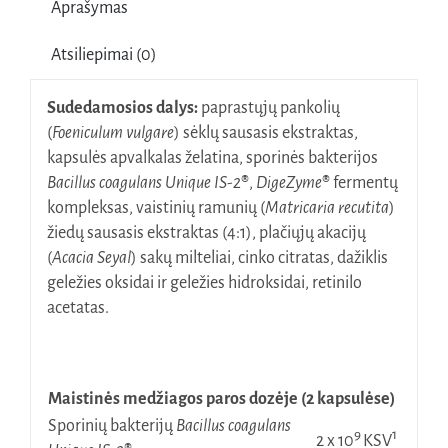
Aprašymas
Digest
Complex
Atsiliepimai (0)
Virškinimui
su
Sudedamosios dalys:
paprastųjų pankolių
sporinėmis
(
Foeniculum vulgare
) sėklų sausasis ekstraktas,
bakterijomis
kapsulės apvalkalas želatina, sporinės bakterijos
Unique
Bacillus coagulans Unique IS-2
®
,
DigeZyme
®
fermentų
IS-
kompleksas, vaistinių ramunių (
Matricaria recutita
)
2®
žiedų sausasis ekstraktas (4:1), plačiųjų akacijų
N60
(
Acacia Seyal
) sakų milteliai, cinko citratas, dažiklis
geležies oksidai ir geležies hidroksidai, retinilo
acetatas.
Maistinės medžiagos paros dozėje (2 kapsulėse)
Sporinių bakterijų
Bacillus coagulans
9
1
2 x 10
KSV