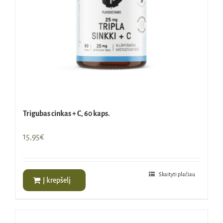
Trigubas cinkas + C, 60 kaps.
15,95
€
Skaityti plačiau
Į krepšelį