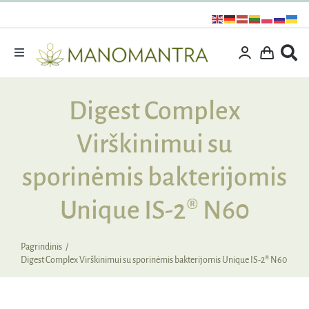
Praleisti
turinį
Toggle
Navigation
Dovanos
Digest Complex
Išpardavimas
Virškinimui su
Vitaminai ir maisto papildai
Kosmetika
sporinėmis bakterijomis
Specialūs pasiūlymai
Unique IS-2® N60
Supermaistas
Pagrindinis
Rinkiniai
Digest Complex Virškinimui su sporinėmis bakterijomis Unique IS-2® N60
Kita produkcija
Apie mus