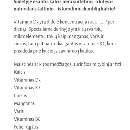
Sudėtyje esantis kalcis nėra sintetinis, o kilęs iš
natūralaus šaltinio – iš koralinių dumblių kalcio!
Vitamino D3 yra didelė koncentracija (900 I.U. / per
dieną). Specialiame derinyje yra kitų svarbių
mikroelementų, tokių kaip manganas, varis ir
cinkas, taip pat natūraliai gautas vitaminas K2, kuris
prisideda prie kalcio įsisavinimo į kaulus.
Maistinės ar kitos medžiagos, turinčios mitybinį ar fiziolog
Kalcis
Vitaminas D3
Vitaminas K2
Cinkas
Manganas
Varis
Vitaminas B6
Folio rūgštis