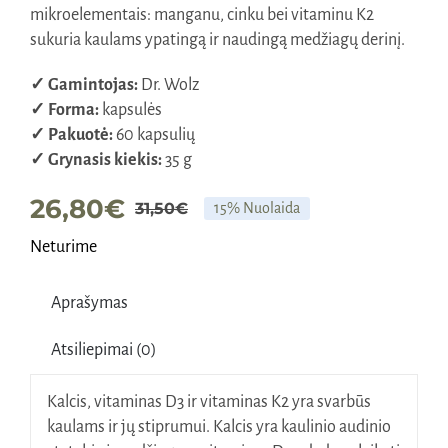
mikroelementais: manganu, cinku bei vitaminu K2
sukuria kaulams ypatingą ir naudingą medžiagų derinį.
✓ Gamintojas:
Dr. Wolz
✓ Forma:
kapsulės
✓ Pakuotė:
60 kapsulių
✓ Grynasis kiekis:
35 g
26,80
€
31,50
€
15% Nuolaida
Original
Current
Neturime
price
price
was:
is:
Aprašymas
31,50€.
26,80€.
Atsiliepimai (0)
Kalcis, vitaminas D3 ir vitaminas K2 yra svarbūs
kaulams ir jų stiprumui. Kalcis yra kaulinio audinio