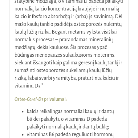
statybinė medžiaga, o vitaminas D padeda palaikyti
normalią kalcio koncentraciją kraujyje ir normalią
kalcio ir fosforo absorbciją ir (arba) įsisavinimą. Dėl
mažo kaulų tankio padidėja osteoporozės nulemtų
kaulų lūžių rizika. Bėgant metams vyksta visiškai
normalus procesas – prarandamas mineralinių
medžiagų kiekis kauluose. Šis procesas ypač
būdingas menopauzės sulaukusioms moterims.
Siekiant išsaugoti kaip galima geresnį kaulų tankį ir
sumažinti osteoporozės sukeliamų kaulų lūžių
riziką, labai svarbi yra mityba, praturtinta kalciu ir
vitaminu D3.*
Osteo-Coral-D3
privalumai:
kalcis reikalingas normaliai kaulų ir dantų
būklei palaikyti, o vitaminas D padeda
palaikyti normalią kaulų ir dantų būklę;
vitaminas B6 padeda reguliuoti hormonų