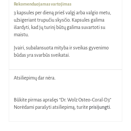
Rekomenduojamas vartojimas
3 kapsules per dieną prieš valgį arba valgio metu,
užsigeriant trupučiu skysčio. Kapsules galima
išardyti, kad jų turinį būtų galima suvartoti su
maistu.
Įvairi, subalansuota mityba ir sveikas gyvenimo
būdas yra svarbūs sveikatai.
Atsiliepimų dar nėra.
Būkite pirmas aprašęs “Dr. Wolz Osteo-Coral-D3”
Norėdami parašyti atsiliepimą, turite
prisijungti
.