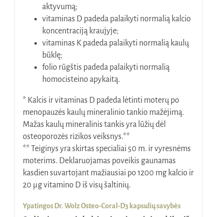
aktyvumą;
vitaminas D padeda palaikyti normalią kalcio
koncentraciją kraujyje;
vitaminas K padeda palaikyti normalią kaulų
būklę;
folio rūgštis padeda palaikyti normalią
homocisteino apykaitą.
* Kalcis ir vitaminas D padeda lėtinti moterų po
menopauzės kaulų mineralinio tankio mažėjimą.
Mažas kaulų mineralinis tankis yra lūžių dėl
osteoporozės rizikos veiksnys.**
** Teiginys yra skirtas specialiai 50 m. ir vyresnėms
moterims. Deklaruojamas poveikis gaunamas
kasdien suvartojant mažiausiai po 1200 mg kalcio ir
20 µg vitamino D iš visų šaltinių.
Ypatingos Dr. Wolz Osteo-Coral-D3 kapsulių savybės