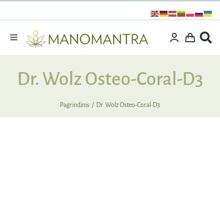
Praleisti
turinį
Toggle
Navigation
Dovanos
Dr. Wolz Osteo-Coral-D3
Išpardavimas
Vitaminai ir maisto papildai
Pagrindinis
Dr. Wolz Osteo-Coral-D3
Kosmetika
Specialūs pasiūlymai
Supermaistas
NUOLAIDA
IŠPARDUOTA
Rinkiniai
Kita produkcija
Apie mus