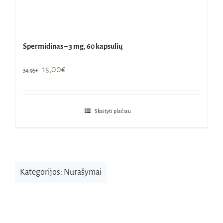
Spermidinas – 3 mg, 60 kapsulių
Original
Current
15,00
€
34,95
€
price
price
was:
is:
34,95€.
15,00€.
Skaityti plačiau
Kategorijos:
Nurašymai