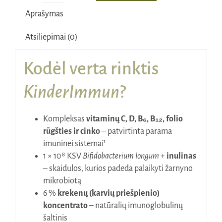
kiekis:
Aprašymas
Dr.
Wolz
Atsiliepimai (0)
KinderImmun,
65
Kodėl verta rinktis
g
KinderImmun
?
Kompleksas
vitaminų C, D, B₆, B₁₂, folio
rūgšties ir cinko
– patvirtinta parama
imuninei sistemai¹
1 × 10⁸ KSV
Bifidobacterium longum
+
inulinas
– skaidulos, kurios padeda palaikyti žarnyno
mikrobiotą
6 %
krekenų (karvių priešpienio)
koncentrato
– natūralių imunoglobulinų
šaltinis