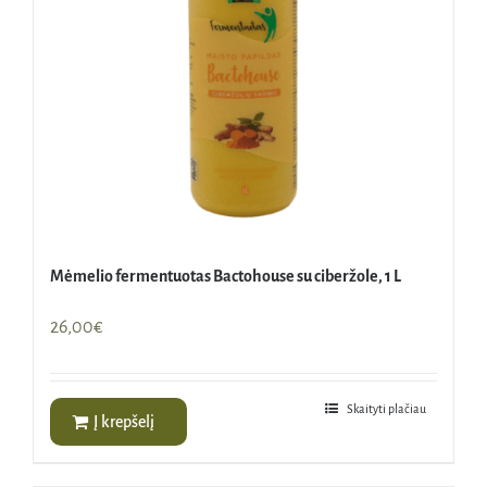
Mėmelio fermentuotas Bactohouse su ciberžole, 1 L
26,00
€
Skaityti plačiau
Į krepšelį