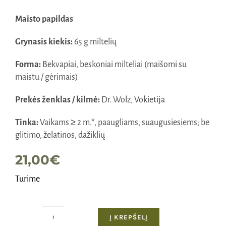
Maisto papildas
Grynasis kiekis:
65 g miltelių
Forma:
Bekvapiai, beskoniai milteliai (maišomi su
maistu / gėrimais)
Prekės ženklas / kilmė:
Dr. Wolz, Vokietija
Tinka:
Vaikams ≥ 2 m.*, paaugliams, suaugusiesiems; be
glitimo, želatinos, dažiklių
21,00
€
Turime
Į KREPŠELĮ
produkto