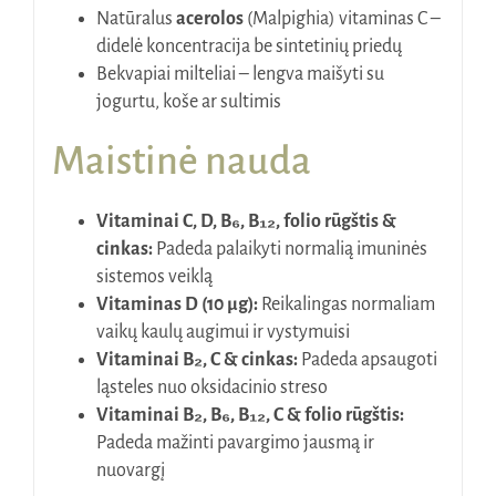
Natūralus
acerolos
(Malpighia) vitaminas C –
didelė koncentracija be sintetinių priedų
Bekvapiai milteliai – lengva maišyti su
jogurtu, koše ar sultimis
Maistinė nauda
Vitaminai C, D, B₆, B₁₂, folio rūgštis &
cinkas:
Padeda palaikyti normalią imuninės
sistemos veiklą
Vitaminas D (10 µg):
Reikalingas normaliam
vaikų kaulų augimui ir vystymuisi
Vitaminai B₂, C & cinkas:
Padeda apsaugoti
ląsteles nuo oksidacinio streso
Vitaminai B₂, B₆, B₁₂, C & folio rūgštis:
Padeda mažinti pavargimo jausmą ir
nuovargį