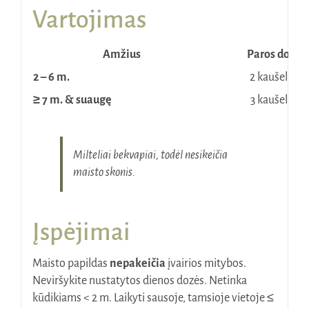
Vartojimas
Amžius
Paros dozė
2 – 6 m.
2 kaušeliai
≥ 7 m. & suaugę
3 kaušeliai
Milteliai bekvapiai, todėl nesikeičia
maisto skonis.
Įspėjimai
Maisto papildas
nepakeičia
įvairios mitybos.
Neviršykite nustatytos dienos dozės. Netinka
kūdikiams < 2 m. Laikyti sausoje, tamsioje vietoje ≤