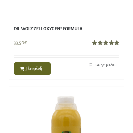
DR. WOLZ ZELL OXYGEN® FORMULA
33,50
€
Įvertinimas:
5.00
iš 5
Skaityti plačiau
Į krepšelį