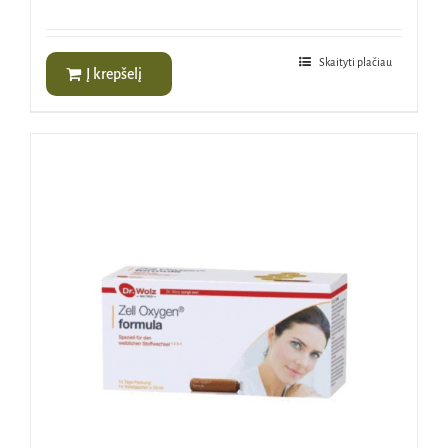
Skaityti plačiau
Į krepšelį