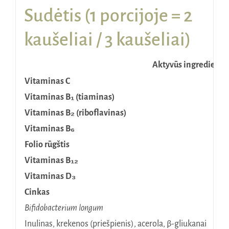
Sudėtis (1 porcijoje = 2
kaušeliai / 3 kaušeliai)
Aktyvūs ingredienta
Vitaminas C
Vitaminas B₁ (tiaminas)
Vitaminas B₂ (riboflavinas)
Vitaminas B₆
Folio rūgštis
Vitaminas B₁₂
Vitaminas D₃
Cinkas
Bifidobacterium longum
Inulinas, krekenos (priešpienis), acerola, β-gliukanai