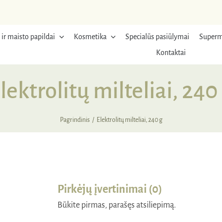
 ir maisto papildai
Kosmetika
Specialūs pasiūlymai
Superm
Kontaktai
lektrolitų milteliai, 240
Pagrindinis
Elektrolitų milteliai, 240 g
Pirkėjų įvertinimai (0)
Būkite pirmas, parašęs atsiliepimą.