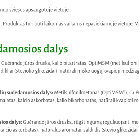
nuo šviesos apsaugotoje vietoje.
roduktas turi būti laikomas vaikams nepasiekiamoje vietoje. Mai
edamosios dalys
:
Guérande jūros druska, kalio bitartratas, OptiMSM (metilsulfoni
dikliai (steviolio glikozidai), natūrali miško uogų kvapioji medžiag
elių sudedamosios dalys:
Metilsulfonilmetanas (OptiMSM®), Guér
latas, kalcio askorbatas, kalio bikarbonatas, natūrali kvapioji me
sios dalys:
Guérande jūros druska, rūgštingumą reguliuojanti medži
cio askorbatas), natūralūs aromatai, saldiklis (stevio glikozidai 