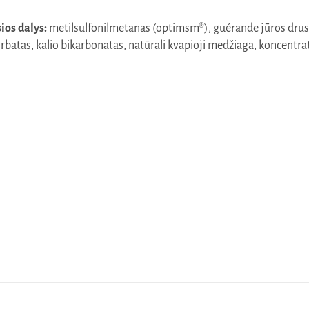
ios dalys:
metilsulfonilmetanas (optimsm®), guérande jūros drus
rbatas, kalio bikarbonatas, natūrali kvapioji medžiaga, koncentratas