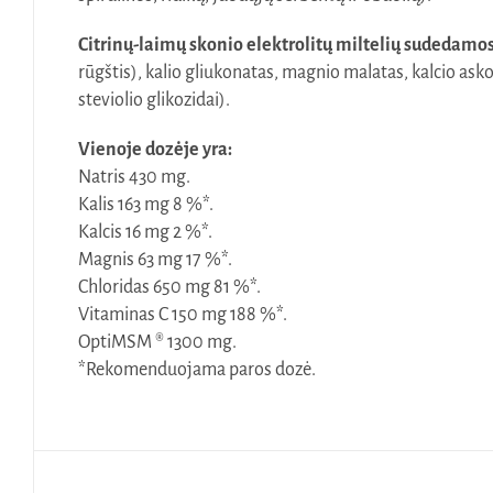
Citrinų-laimų skonio elektrolitų miltelių sudedamos
rūgštis), kalio gliukonatas, magnio malatas, kalcio asko
steviolio glikozidai).
Vienoje dozėje yra:
Natris 430 mg.
Kalis 163 mg 8 %*.
Kalcis 16 mg 2 %*.
Magnis 63 mg 17 %*.
Chloridas 650 mg 81 %*.
Vitaminas C 150 mg 188 %*.
OptiMSM ® 1300 mg.
*Rekomenduojama paros dozė.