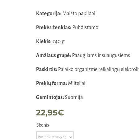
Kategorija:
Maisto papildai
Prekės ženklas:
Puhdistamo
Kiekis:
240 g
Amžiaus grupė:
Paaugliams ir suaugusiems
Paskirtis:
Palaiko organizme reikalingų elektrol
Prekių forma:
Milteliai
Gamintojas:
Suomija
22,95
€
Skonis