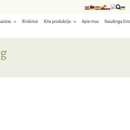
aistas
Rinkiniai
Kita produkcija
Apie mus
Naudinga žino
 g