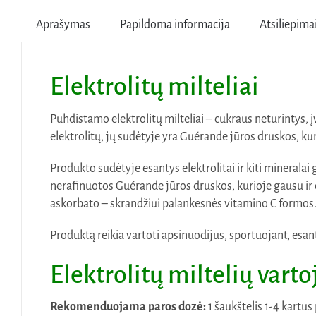
Aprašymas
Papildoma informacija
Atsiliepimai
Elektrolitų milteliai
Puhdistamo elektrolitų milteliai – cukraus neturintys, 
elektrolitų, jų sudėtyje yra Guérande jūros druskos, kur
Produkto sudėtyje esantys elektrolitai ir kiti mineralai
nerafinuotos Guérande jūros druskos, kurioje gausu ir d
askorbato – skrandžiui palankesnės vitamino C formos
Produktą reikia vartoti apsinuodijus, sportuojant, esant
Elektrolitų miltelių vart
Rekomenduojama paros dozė:
1 šaukštelis 1-4 kartu