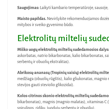
Saugojimas:
Laikyti kambario temperatūroje, sausoje, 
Maisto papildas.
Neviršykite rekomenduojamos dozės. P
mitybos ir sveiko gyvenimo būdo.
Elektrolitų miltelių sud
Miško uogų elektrolitų miltelių sudedamosios dalys
askorbatas, natrio bikarbonatas, kalio bikarbonatas, sal
serbentų ir obuolių ekstraktas).
Abrikosų-ananasų (Tropinių vaisių) elektrolitų milt
medžiaga (obuolių rūgštis), kalio gliukonatas, magnio ma
stevijos gauti steviolio glikozidai).
Kolos-citrinos skonio elektrolitų miltelių sudedamo
bikarbonatas), magnis (magnio malatas), vitaminas C (kal
spirulinos, ridikų, juodųjų serbentų ir obuolių).