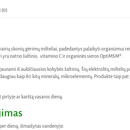
 (0)
įvairių skonių gėrimų milteliai, padedantys palaikyti organizmui re
i yra natrio šaltinis, vitamino C ir organinės sieros OptiMSM®.
 gaunami iš aukščiausios kokybės šaltinių. Šių elektrolitų miltelių 
augiau kaip 80 kitų mineralų, mikroelementų. Produkte taip pat yra
.
 pirtyje ar karštą vasaros dieną.
ojimas
s per dieną, išmaišytas vandenyje.