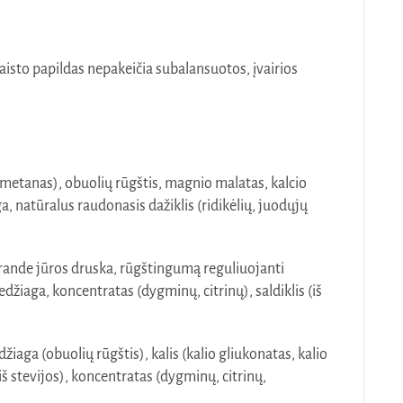
sto papildas nepakeičia subalansuotos, įvairios
lmetanas), obuolių rūgštis, magnio malatas, kalcio
a, natūralus raudonasis dažiklis (ridikėlių, juodųjų
ande jūros druska, rūgštingumą reguliuojanti
džiaga, koncentratas (dygminų, citrinų), saldiklis (iš
aga (obuolių rūgštis), kalis (kalio gliukonatas, kalio
iš stevijos), koncentratas (dygminų, citrinų,