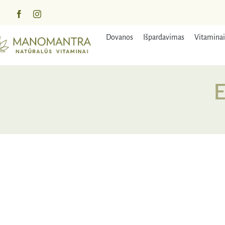
Praleisti
turinį
Dovanos
Išpardavimas
Vitaminai
E