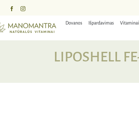
Praleisti
turinį
Dovanos
Išpardavimas
Vitaminai
LIPOSHELL FE
NUOLAIDA
IŠPA