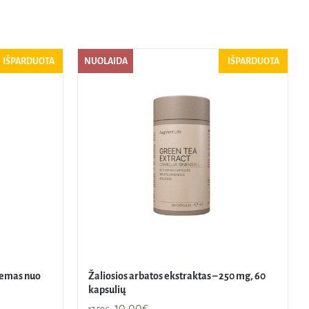
IŠPARDUOTA
NUOLAIDA
IŠPARDUOTA
remas nuo
Žaliosios arbatos ekstraktas – 250 mg, 60
kapsulių
Original
Current
10,00
€