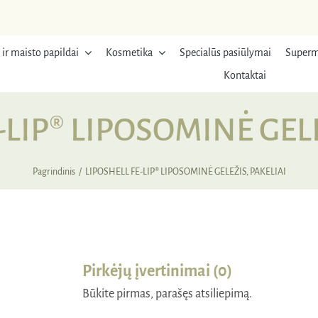
 ir maisto papildai
Kosmetika
Specialūs pasiūlymai
Superm
Kontaktai
-LIP® LIPOSOMINĖ GELE
Pagrindinis
LIPOSHELL FE-LIP® LIPOSOMINĖ GELEŽIS, PAKELIAI
RDUOTA
Pirkėjų įvertinimai (0)
Būkite pirmas, parašęs atsiliepimą.