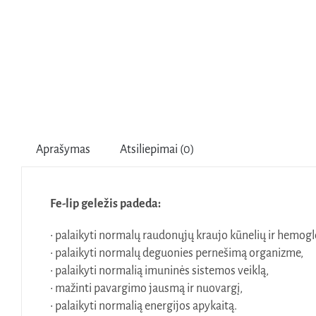
Aprašymas
Atsiliepimai (0)
Fe-lip geležis padeda:
• palaikyti normalų raudonųjų kraujo kūnelių ir hemog
• palaikyti normalų deguonies pernešimą organizme,
• palaikyti normalią imuninės sistemos veiklą,
• mažinti pavargimo jausmą ir nuovargį,
• palaikyti normalią energijos apykaitą.