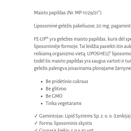
Maisto papildas (Nr. MP-1029/21*)
Liposominė geležis pakeliuose, 20 mg, pagamint
FE-LIP® yra geležies maisto papildas, kuris dėl 
liposominėje formoje. Tai leidžia pasiekti itin a
reikiamą organizmo vietą. LIPOSHELL® liposomo
todėl šis maisto papildas yra saugus vartoti ir t
geležis palengva įsisavinama plonajame žarnyne 
Be pridėtinio cukraus
Be glitimo
Be GMO
Tinka vegetarams
✓ Gamintojas: Lipid Systems Sp. z. o. o. (Lenkija
✓ Forma: liposominis skystis
✓ Grynasis kiekis: 5 g x 30 vnt.