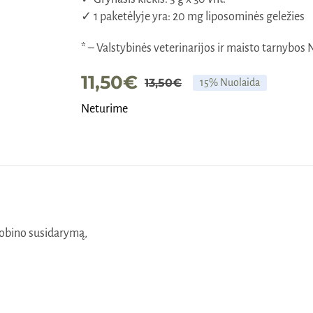
✓ 1 paketėlyje yra: 20 mg liposominės geležies
* – Valstybinės veterinarijos ir maisto tarnybos
11,50
€
13,50
€
15% Nuolaida
Original
Current
Neturime
price
price
was:
is:
13,50€.
11,50€.
lobino susidarymą,