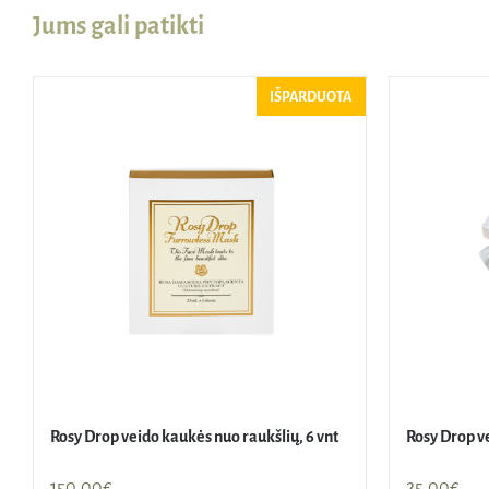
Jums gali patikti
IŠPARDUOTA
Rosy Drop veido kaukės nuo raukšlių, 6 vnt
Rosy Drop ve
150,00
€
25,00
€