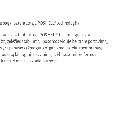
a pagal patentuotą LIPOSHELL® technologiją.
specialios patentuotos LIPOSHELL® technologijos yra
ukštą geležies stabilumą liposomos viduje bei transportavimą į
s yra panašios į žmogaus organizmo ląstelių membranas,
uri aukštą biologinį įsisavinimą. Dėl liposominės formos,
ir neturi metalo skonio burnoje.
)