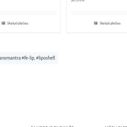
Skaityti plačiau
Skaityti plačiau
anomantra #fe-lip
,
#liposhell