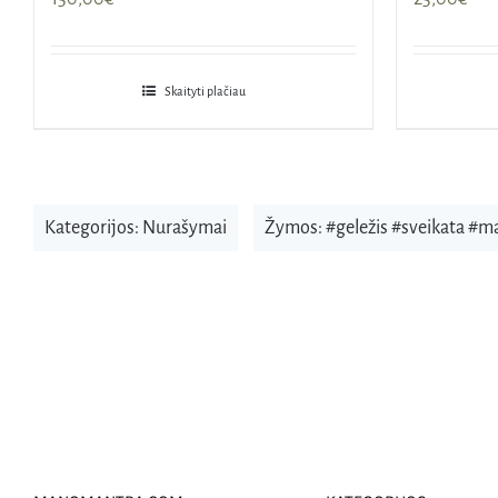
Skaityti plačiau
Kategorijos:
Nurašymai
Žymos:
#geležis #sveikata #m