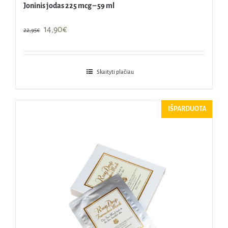
Joninis jodas 225 mcg – 59 ml
Original
Current
14,90
€
22,95
€
price
price
was:
is:
22,95€.
14,90€.
Skaityti plačiau
IŠPARDUOTA