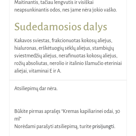
Maitinantis, tačiau lengvutis ir visiškai
neapsunkinantis odos, nes jame nėra jokio vaško.
Sudedamosios dalys
Kakavos sviestas, frakcionuotas kokosų aliejus,
hialuronas, erškėtuogių sėklų aliejus, stambiųjų
sviestmedžių aliejus, nerafinuotas kokosų aliejus,
rožių absoliutas, nerolio ir italinio šlamučio eteriniai
aliejai, vitaminai E ir A.
Atsiliepimų dar nėra.
Būkite pirmas aprašęs “Kremas kapiliarinei odai, 30
ml”
Norėdami parašyti atsiliepimą, turite
prisijungti
.