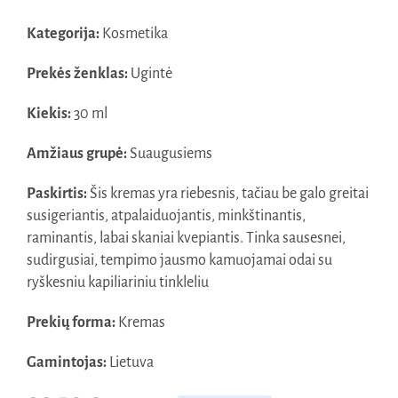
Kategorija:
Kosmetika
Prekės ženklas:
Ugintė
Kiekis:
30 ml
Amžiaus grupė:
Suaugusiems
Paskirtis:
Šis kremas yra riebesnis, tačiau be galo greitai
susigeriantis, atpalaiduojantis, minkštinantis,
raminantis, labai skaniai kvepiantis. Tinka sausesnei,
sudirgusiai, tempimo jausmo kamuojamai odai su
ryškesniu kapiliariniu tinkleliu
Prekių forma:
Kremas
Gamintojas:
Lietuva