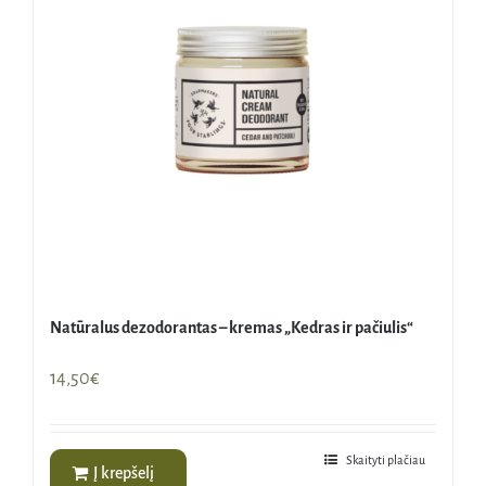
Natūralus dezodorantas – kremas „Kedras ir pačiulis“
14,50
€
Skaityti plačiau
Į krepšelį