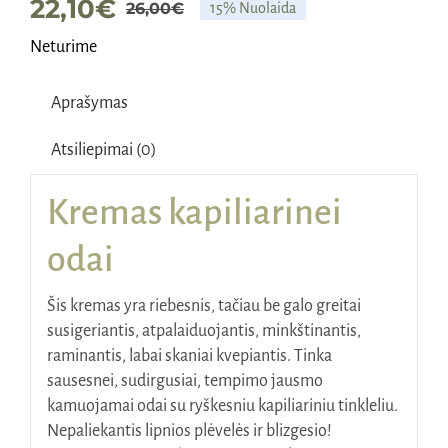
22,10
€
26,00
€
15% Nuolaida
Original
Current
Neturime
price
price
was:
is:
Aprašymas
26,00€.
22,10€.
Atsiliepimai (0)
Kremas kapiliarinei
odai
Šis kremas yra riebesnis, tačiau be galo greitai
susigeriantis, atpalaiduojantis, minkštinantis,
raminantis, labai skaniai kvepiantis. Tinka
sausesnei, sudirgusiai, tempimo jausmo
kamuojamai odai su ryškesniu kapiliariniu tinkleliu.
Nepaliekantis lipnios plėvelės ir blizgesio!