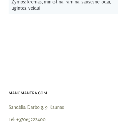
Žymos:
kremas
,
minkstina
,
ramina
,
sausesnei odai
,
ugintes
,
veidui
MANOMANTRA.COM
Sandėlis:
Darbo g. 9, Kaunas
Tel:
+37065222400