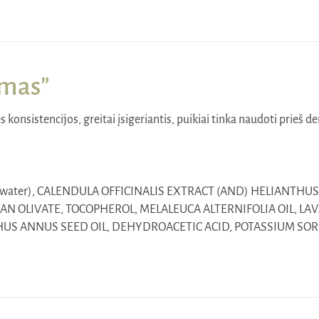
was:
is:
26,00€.
18,20€.
imas”
s konsistencijos, greitai įsigeriantis, puikiai tinka naudoti prieš 
 water), CALENDULA OFFICINALIS EXTRACT (AND) HELIANTHUS 
TAN OLIVATE, TOCOPHEROL, MELALEUCA ALTERNIFOLIA OIL, L
US ANNUS SEED OIL, DEHYDROACETIC ACID, POTASSIUM SORBA