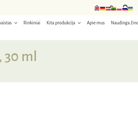
aistas
Rinkiniai
Kita produkcija
Apie mus
Naudinga žino
 30 ml