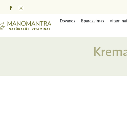
Praleisti
turinį
Dovanos
Išpardavimas
Vitaminai
Krema
NUOLAIDA
IŠPA