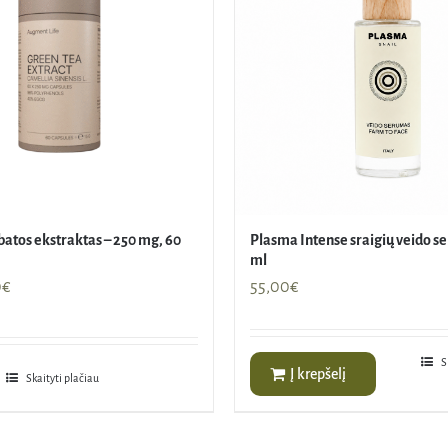
batos ekstraktas – 250 mg, 60
Plasma Intense sraigių veido s
ml
nal
Current
0
€
55,00
€
price
is:
€.
10,00€.
S
Į krepšelį
Skaityti plačiau