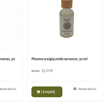
erumas, 30
Plasma sraigių veido serumas, 30 ml
Original
Current
33,00
€
55,00
€
price
price
was:
is:
55,00€.
33,00€.
kaityti plačiau
Skaityti plačiau
Į krepšelį