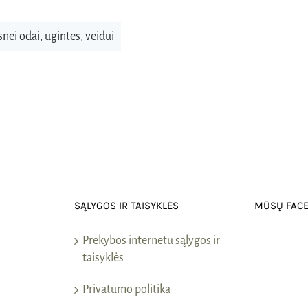
snei odai
,
ugintes
,
veidui
SĄLYGOS IR TAISYKLĖS
MŪSŲ FAC
Prekybos internetu sąlygos ir
taisyklės
Privatumo politika