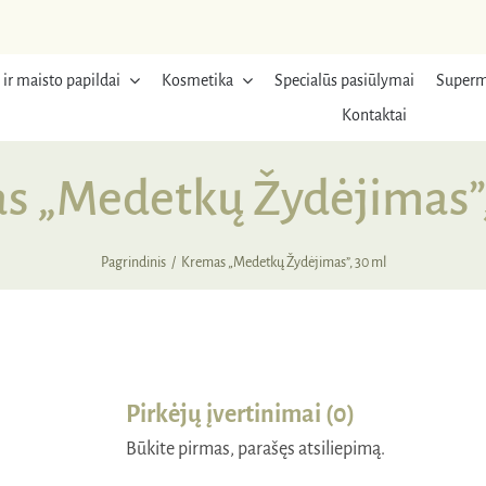
 ir maisto papildai
Kosmetika
Specialūs pasiūlymai
Superm
Kontaktai
s „Medetkų Žydėjimas”,
Pagrindinis
Kremas „Medetkų Žydėjimas”, 30 ml
RDUOTA
Pirkėjų įvertinimai (0)
Būkite pirmas, parašęs atsiliepimą.