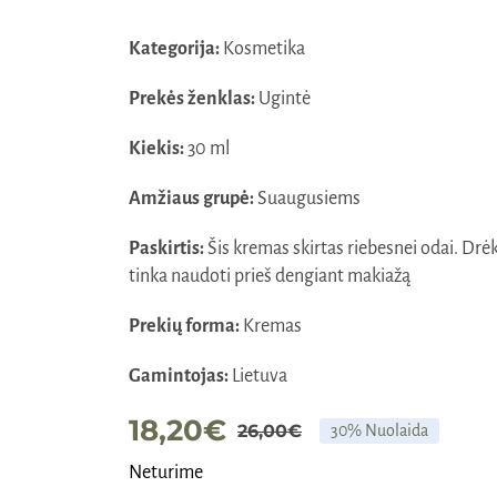
Kategorija:
Kosmetika
Prekės ženklas:
Ugintė
Kiekis:
30 ml
Amžiaus grupė:
Suaugusiems
Paskirtis:
Šis kremas skirtas riebesnei odai. Drėki
tinka naudoti prieš dengiant makiažą
Prekių forma:
Kremas
Gamintojas:
Lietuva
18,20
€
26,00
€
30% Nuolaida
Original
Current
Neturime
price
price