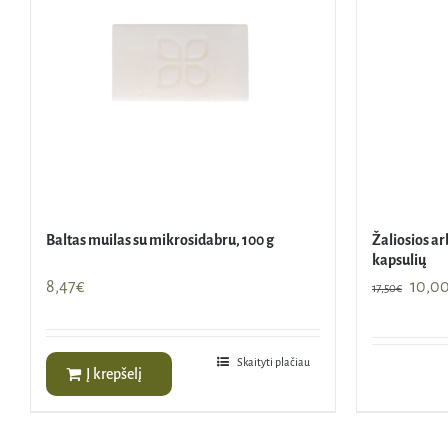
Baltas muilas su mikrosidabru, 100 g
Žaliosios ar
kapsulių
Origi
8,47
€
10,0
17,50
€
price
was:
17,50
Skaityti plačiau
Į krepšelį