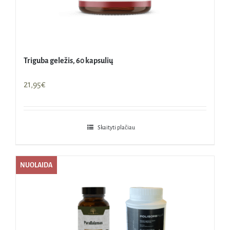
Triguba geležis, 60 kapsulių
21,95
€
Skaityti plačiau
NUOLAIDA