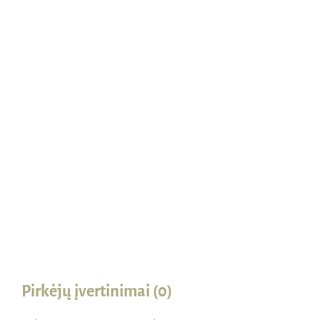
Naudinga žinoti
Kontaktai
Pirkėjų įvertinimai (0)