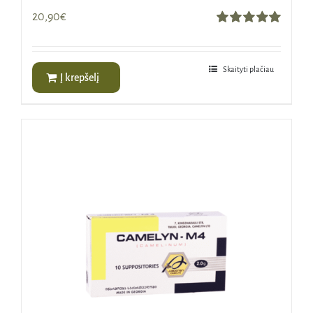
20,90
€
Įvertinimas:
5.00
iš 5
Skaityti plačiau
Į krepšelį