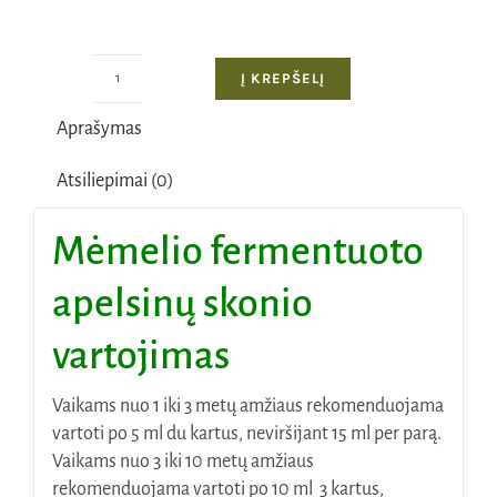
Į KREPŠELĮ
produkto
kiekis:
Aprašymas
Mėmelio
fermentuotas
Atsiliepimai (0)
Bactohouse
apelsinų
Mėmelio fermentuoto
skonio,
1
apelsinų skonio
L
vartojimas
Vaikams nuo 1 iki 3 metų amžiaus rekomenduojama
vartoti po 5 ml du kartus, neviršijant 15 ml per parą.
Vaikams nuo 3 iki 10 metų amžiaus
rekomenduojama vartoti po 10 ml 3 kartus,