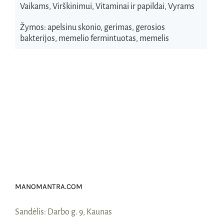
Vaikams
,
Virškinimui
,
Vitaminai ir papildai
,
Vyrams
Žymos:
apelsinu skonio
,
gerimas
,
gerosios
bakterijos
,
memelio fermintuotas
,
memelis
MANOMANTRA.COM
Sandėlis:
Darbo g. 9, Kaunas