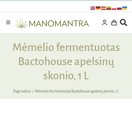
Praleisti
turinį
Toggle
Navigation
Dovanos
Mėmelio fermentuotas
Išpardavimas
Bactohouse apelsinų
Vitaminai ir maisto papildai
Kosmetika
skonio, 1 L
Specialūs pasiūlymai
Pagrindinis
Mėmelio fermentuotas Bactohouse apelsinų skonio, 1 L
Supermaistas
Rinkiniai
Kita produkcija
Apie mus