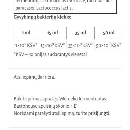
fermentum, Lactobacillus mucosae, Lactobacillus
paracasei, Lactococcus lactis.
Gyvybingų bakterijų kiekis:
1 ml
15 ml
35 ml
50 ml
9
9
9
9
1×10
KSV*
15×10
KSV*
35×10
KSV*
50×10
KSV*
*KSV – kolonijas sudarantys vienetai
Atsiliepimų dar nėra.
Būkite pirmas aprašęs “Mėmelio fermentuotas
Bactohouse apelsinų skonio, 1 L”
Norėdami parašyti atsiliepimą, turite
prisijungti
.