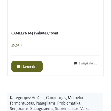
CAMELYN M4 žvakutės, 10 vnt
39,90
€
Skaityti plačiau
Į krepšelį
Kategorijos:
Amžius
,
Gamintojas
,
Mėmelio
Fermentuotas
,
Paaugliams
,
Problematika
,
Senjorams
,
Suaugusiems
,
Supermaistas
,
Vaikai
,