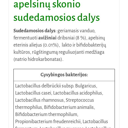
apelsinų skonio
sudedamosios dalys
Sudedamosios dalys
: geriamasis vanduo,
fermentuoti
avižiniai
dribsniai (8 %), apelsinų
eterinis aliejus (0.01%), lakto ir bifidobakterijų
kultūros, rūgštingumą reguliuojanti medžiaga
(natrio hidrokarbonatas).
Gyvybingos bakterijos:
Lactobacillus delbrückii subsp. Bulgaricus,
Lactobacillus casei, Lactobacillus acidophilus,
Lactobacillus rhamnosus, Streptococcus
thermophilus, Bifidobacterium animalis,
Bifidobacterium thermophilum,
Propionibacterium freudenreichii, Lactobacillus