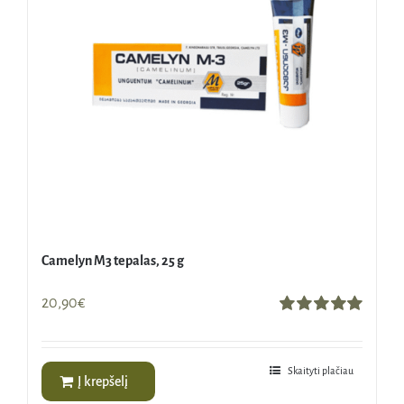
Camelyn M3 tepalas, 25 g
20,90
€
Įvertinimas:
5.00
iš 5
Skaityti plačiau
Į krepšelį