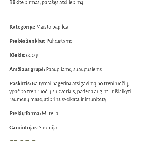
Būkite pirmas, parašęs atsiliepimą.
Kategorija:
Maisto papildai
Prekės ženklas:
Puhdistamo
Kiekis:
600 g
Amžiaus grupė:
Paaugliams, suaugusiems
Paskirtis:
Baltymai pagerina atsigavimą po treniruočių,
ypač po treniruočių su svoriais, padeda auginti ir išlaikyti
raumenų masę, stiprina sveikatą ir imunitetą
Prekių forma:
Milteliai
Gamintojas:
Suomija