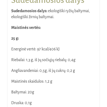
Sudedamosios dalys
Sudedamosios dalys:
ekologiški ryžių baltymai,
ekologiški žirnių baltymai.
Maistinės vertės:
25 g:
Energinė vertė: 97 kcal/406 kJ
Riebalai: 1,3 g, iš jų sočiųjų riebalų: 0,4g
Angliavandeniai: 0,5g, iš jų cukrų: 0,2 g
Maistinės skaidulos: 1,2 g
Baltymai: 20g
Druska: 0,1g