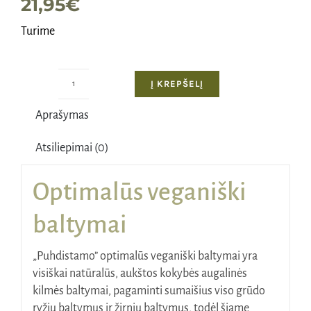
21,95
€
Turime
Į KREPŠELĮ
produkto
kiekis:
Aprašymas
Optimalūs
veganiški
Atsiliepimai (0)
baltymai,
natūralus
Optimalūs veganiški
skonis,
600
baltymai
g
„Puhdistamo” optimalūs veganiški baltymai yra
visiškai natūralūs, aukštos kokybės augalinės
kilmės baltymai, pagaminti sumaišius viso grūdo
ryžių baltymus ir žirnių baltymus, todėl šiame