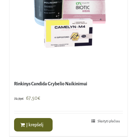
Rinkinys Candida Grybelio Naikinimui
Original
Current
67,50
€
72,39
€
price
price
was:
is:
72,39€.
67,50€.
Skaityti plačiau
Į krepšelį