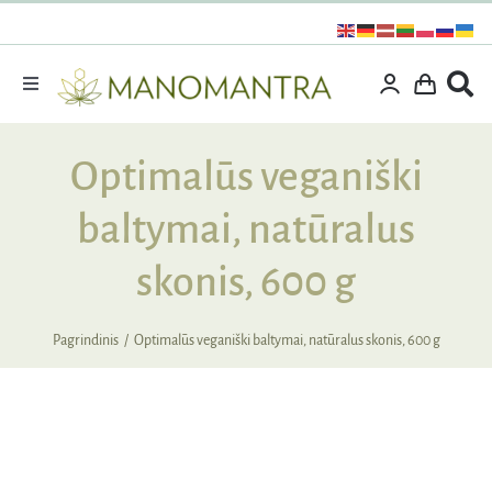
Praleisti
turinį
Toggle
Navigation
Dovanos
Optimalūs veganiški
Išpardavimas
baltymai, natūralus
Vitaminai ir maisto papildai
Kosmetika
skonis, 600 g
Specialūs pasiūlymai
Pagrindinis
Optimalūs veganiški baltymai, natūralus skonis, 600 g
Supermaistas
Rinkiniai
Kita produkcija
Apie mus