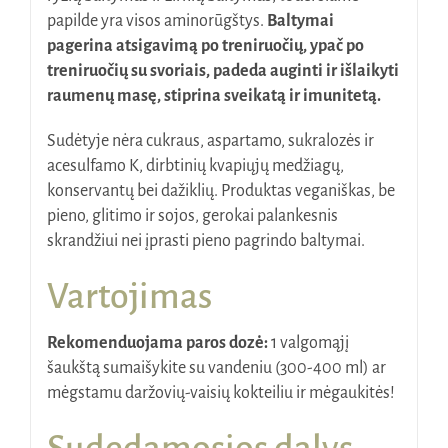
papilde yra visos aminorūgštys.
Baltymai
pagerina atsigavimą po treniruočių, ypač po
treniruočių su svoriais, padeda auginti ir išlaikyti
raumenų masę, stiprina sveikatą ir imunitetą.
Sudėtyje nėra cukraus, aspartamo, sukralozės ir
acesulfamo K, dirbtinių kvapiųjų medžiagų,
konservantų bei dažiklių. Produktas veganiškas, be
pieno, glitimo ir sojos, gerokai palankesnis
skrandžiui nei įprasti pieno pagrindo baltymai.
Vartojimas
Rekomenduojama paros dozė:
1 valgomąjį
šaukštą sumaišykite su vandeniu (300-400 ml) ar
mėgstamu daržovių-vaisių kokteiliu ir mėgaukitės!