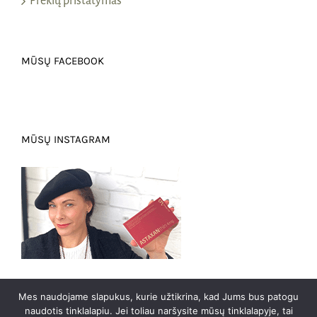
Prekių pristatymas
MŪSŲ FACEBOOK
MŪSŲ INSTAGRAM
Mes naudojame slapukus, kurie užtikrina, kad Jums bus patogu
naudotis tinklalapiu. Jei toliau naršysite mūsų tinklalapyje, tai
0