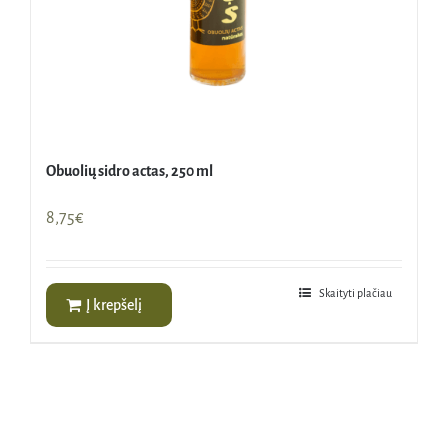
Obuolių sidro actas, 250 ml
8,75
€
Skaityti plačiau
Į krepšelį