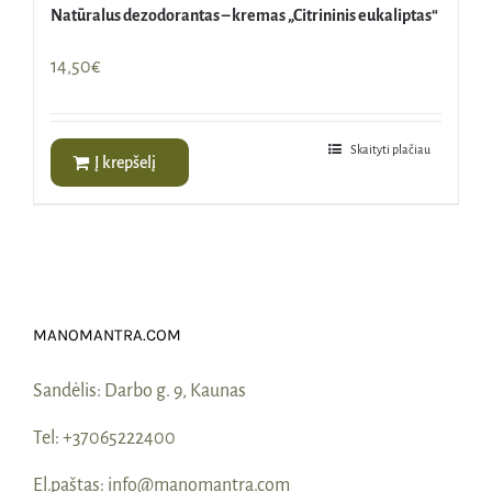
Natūralus dezodorantas – kremas „Citrininis eukaliptas“
14,50
€
Skaityti plačiau
Į krepšelį
MANOMANTRA.COM
Sandėlis:
Darbo g. 9, Kaunas
Tel:
+37065222400
El.paštas:
info@manomantra.com