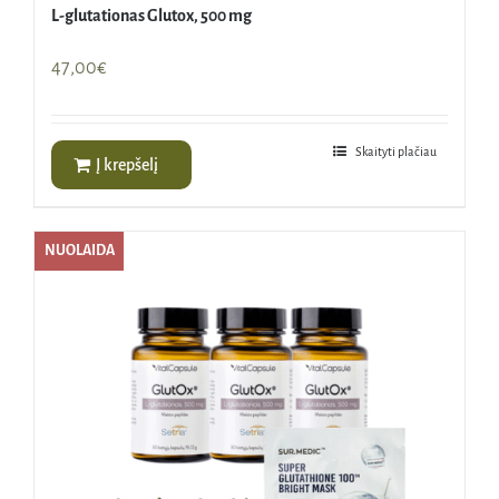
L-glutationas Glutox, 500 mg
47,00
€
Skaityti plačiau
Į krepšelį
NUOLAIDA