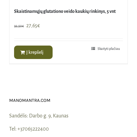
Skaistinamųjų glutationo veido kaukių rinkinys, 5 vnt
Original
Current
27,65
€
32,50
€
price
price
was:
is:
32,50€.
27,65€.
Skaityti plačiau
Į krepšelį
MANOMANTRA.COM
Sandėlis:
Darbo g. 9, Kaunas
Tel:
+37065222400