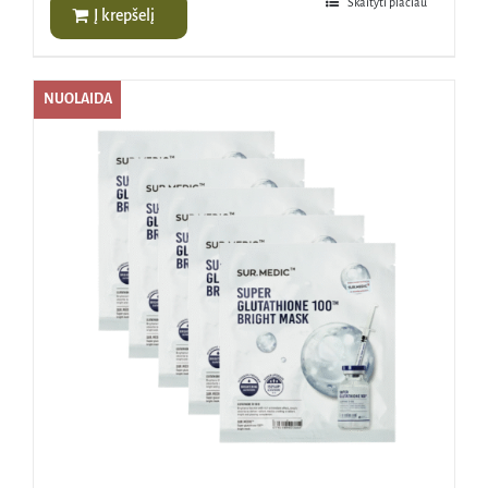
Skaityti plačiau
Į krepšelį
NUOLAIDA