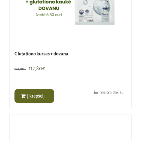
Glutationo kursas + dovana
Original
Current
112,80
€
141,00
€
price
price
was:
is:
141,00€.
112,80€.
Skaityti plačiau
Į krepšelį