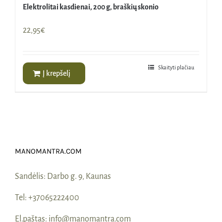
Elektrolitai kasdienai, 200 g, braškių skonio
22,95
€
Skaityti plačiau
Į krepšelį
MANOMANTRA.COM
Sandėlis:
Darbo g. 9, Kaunas
Tel:
+37065222400
El.paštas:
info@manomantra.com