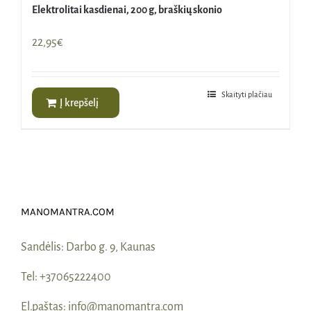
Elektrolitai kasdienai, 200 g, braškių skonio
22,95
€
Skaityti plačiau
Į krepšelį
MANOMANTRA.COM
Sandėlis:
Darbo g. 9, Kaunas
Tel:
+37065222400
El.paštas:
info@manomantra.com