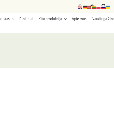
aistas
Rinkiniai
Kita produkcija
Apie mus
Naudinga žino