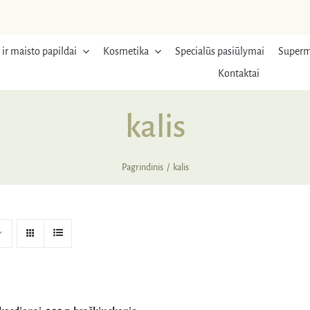
 ir maisto papildai
Kosmetika
Specialūs pasiūlymai
Superm
Kontaktai
kalis
Pagrindinis
kalis