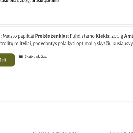
 kasdienai, 200 g, braškių skonio
:
Maisto papildai
Prekės ženklas:
Puhdistamo
Kiekis:
200 g
Amž
trolitų milteliai, padedantys palaikyti optimalią skysčių pusiaus
Skaityti plačiau
šelį