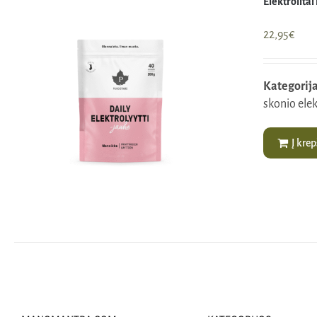
Elektrolitai
22,95
€
Kategorija
skonio elek
Į krep