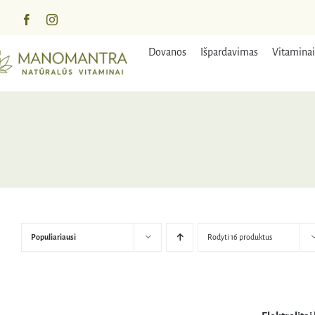
Praleisti
turinį
Dovanos
Išpardavimas
Vitaminai
Populiariausi
Rodyti 16 produktus