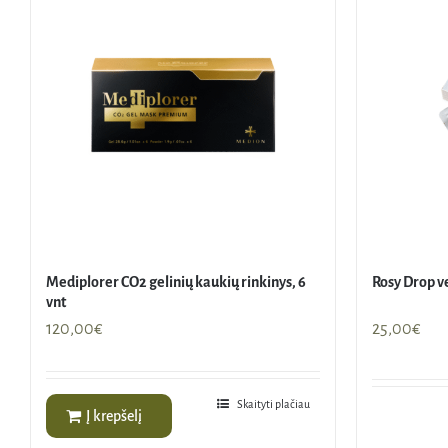
Mediplorer CO2 gelinių kaukių rinkinys, 6
Rosy Drop ve
vnt
120,00
€
25,00
€
Skaityti plačiau
Į krepšelį