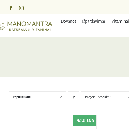
Praleisti
turinį
Dovanos
Išpardavimas
Vitaminai
Populiariausi
Rodyti 16 produktus
NAUJIENA