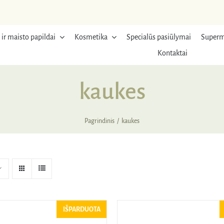
 ir maisto papildai
Kosmetika
Specialūs pasiūlymai
Superm
Kontaktai
kaukes
Pagrindinis
kaukes
IŠPARDUOTA