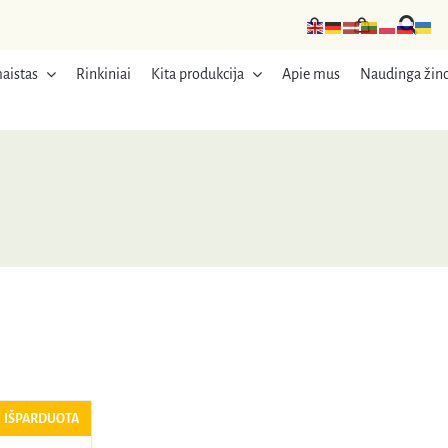
aistas
Rinkiniai
Kita produkcija
Apie mus
Naudinga žino
IŠPARDUOTA