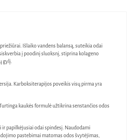
riežiūrai. Išlaiko vandens balansą, suteikia odai
siskverbia į poodinį sluoksnį, stiprina kolageno
 gylį.
ija. Karboksiterapijos poveikis visų pirma yra
. Turtinga kaukės formulė užtikrina senstančios odos
ir papilkėjusiai odai spindesį. Naudodami
naudojimo pastebimai matomas odos švytėjimas,