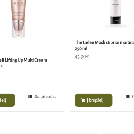
The Gelee Mask stipriai maitin
250 ml
43,90
€
ll Lifting Up Multi Cream
++
Skaityti plačiau
S
šelį
Į krepšelį