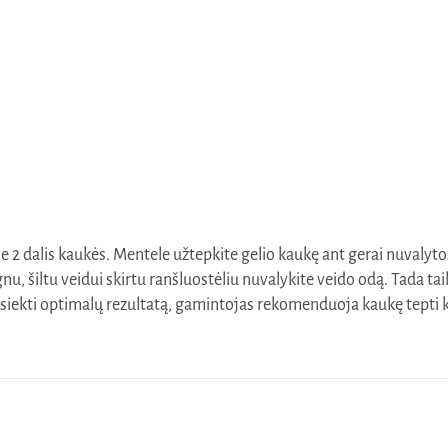
2 dalis kaukės. Mentele užtepkite gelio kaukę ant gerai nuvalyto
nu, šiltu veidui skirtu ranšluostėliu nuvalykite veido odą. Tada ta
iekti optimalų rezultatą, gamintojas rekomenduoja kaukę tepti kas