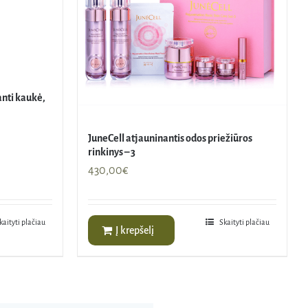
anti kaukė,
JuneCell atjauninantis odos priežiūros
rinkinys – 3
430,00
€
kaityti plačiau
Skaityti plačiau
Į krepšelį