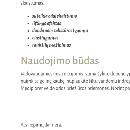
skaistumas.
suteikia odai skaistumo
liftingo efektas
duoda odos tekstūros lygumą
elastingumas
raukšlių mažinimas
Naudojimo būdas
Vadovaudamiesi instrukcijomis, sumaišykite dubenėlyje 
nuimkite gelinę kaukę, nuplaukite šiltu vandeniu ir drėg
Mediplorer veido odos priežiūros priemones. Norint pas
Atsiliepimų dar nėra.