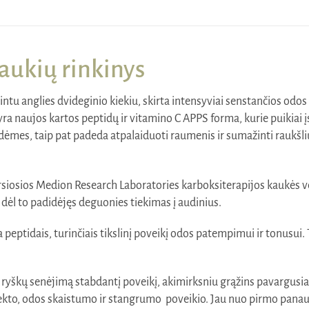
aukių rinkinys
u anglies dvideginio kiekiu, skirta intensyviai senstančios odos p
yra naujos kartos peptidų ir vitamino C APPS forma, kurie puikiai į
 dėmes, taip pat padeda atpalaiduoti raumenis ir sumažinti raukšlių
sios Medion Research Laboratories karboksiterapijos kaukės vers
 dėl to padidėjęs deguonies tiekimas į audinius.
 peptidais, turinčiais tikslinį poveikį odos patempimui ir tonusui
škų senėjimą stabdantį poveikį, akimirksniu grąžins pavargusiai 
 efekto, odos skaistumo ir stangrumo poveikio. Jau nuo pirmo pa