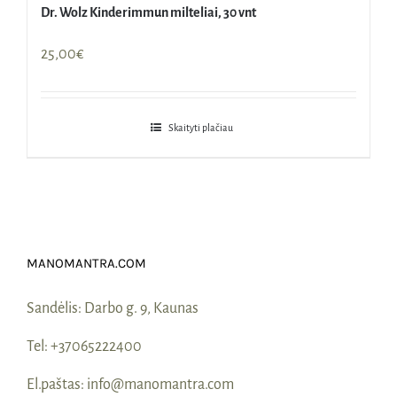
Dr. Wolz Kinderimmun milteliai, 30 vnt
25,00
€
Skaityti plačiau
MANOMANTRA.COM
Sandėlis:
Darbo g. 9, Kaunas
Tel:
+37065222400
El.paštas:
info@manomantra.com