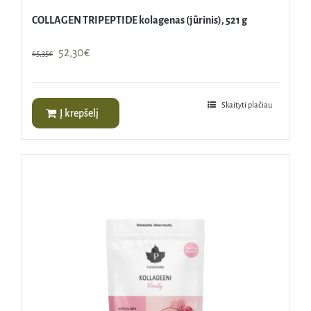
COLLAGEN TRIPEPTIDE kolagenas (jūrinis), 521 g
Original
Current
52,30
€
65,35
€
price
price
was:
is:
65,35€.
52,30€.
Skaityti plačiau
Į krepšelį