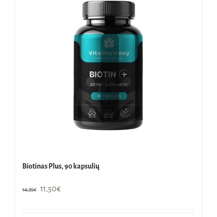
Biotinas Plus, 90 kapsulių
Original
Current
11,50
€
14,35
€
price
price
was:
is: