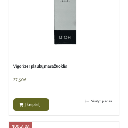
Vigorizer plaukų masažuoklis
27,50
€
Skaityti plačiau
Į krepšelį
NUOLAIDA