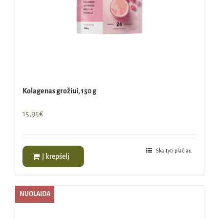
Kolagenas grožiui, 150 g
15,95
€
Skaityti plačiau
Į krepšelį
NUOLAIDA