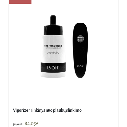
Vigorizer rinkinys nuo plaukų slinkimo
Original
Current
84,05
€
93,40
€