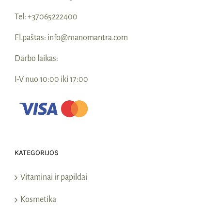
Tel:
+37065222400
El.paštas:
info@manomantra.com
Darbo laikas:
I-V nuo 10:00 iki 17:00
KATEGORIJOS
Vitaminai ir papildai
Kosmetika