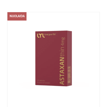
Naudinga žinoti
NUOLAIDA
Kontaktai