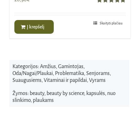
Įvertinimas:
5.00
iš 5
Skaityti plačiau
Į krepšelį
Kategorijos:
Amžius
,
Gamintojas
,
Oda/Nagai/Plaukai
,
Problematika
,
Senjorams
,
Suaugusiems
,
Vitaminai ir papildai
,
Vyrams
Žymos:
beauty
,
beauty by science
,
kapsulės
,
nuo
slinkimo
,
plaukams