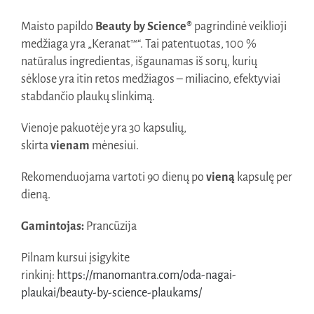
Maisto papildo
Beauty by Science®
pagrindinė veiklioji
medžiaga yra „Keranat™“. Tai patentuotas, 100 %
natūralus ingredientas, išgaunamas iš sorų, kurių
sėklose yra itin retos medžiagos – miliacino, efektyviai
stabdančio plaukų slinkimą.
Vienoje pakuotėje yra 30 kapsulių,
skirta
vienam
mėnesiui.
Rekomenduojama vartoti 90 dienų po
vieną
kapsulę per
dieną.
Gamintojas:
Prancūzija
Pilnam kursui įsigykite
rinkinį:
https://manomantra.com/oda-nagai-
plaukai/beauty-by-science-plaukams/