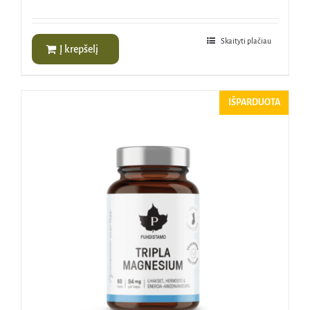
Įvertinimas:
5.00
iš 5
Skaityti plačiau
Į krepšelį
IŠPARDUOTA