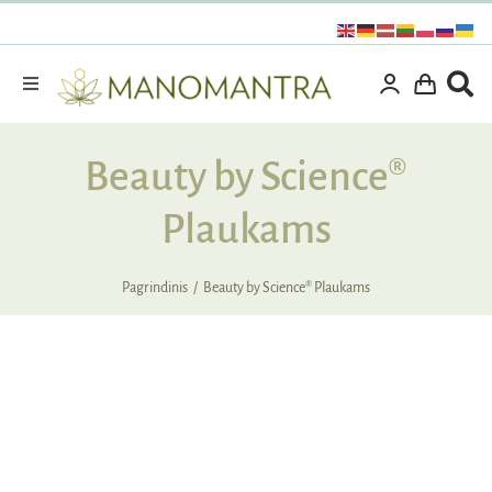
Praleisti
turinį
Toggle
Navigation
Dovanos
Beauty by Science®
Išpardavimas
Plaukams
Vitaminai ir maisto papildai
Kosmetika
Pagrindinis
Beauty by Science® Plaukams
Specialūs pasiūlymai
Supermaistas
Rinkiniai
IŠPARDUOTA
Kita produkcija
Apie mus