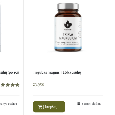
ulių (po 350
Trigubas magnis, 120 kapsulių
23,95
€
ertinimas:
.00
iš 5
kaityti plačiau
Skaityti plačiau
Į krepšelį