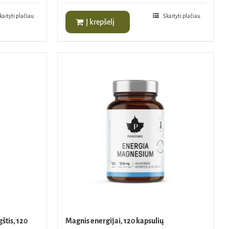
kaityti plačiau
Skaityti plačiau
Į krepšelį
tis, 120
Magnis energijai, 120 kapsulių