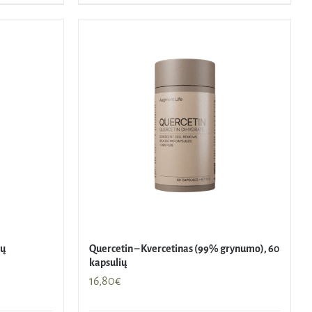
ių
Quercetin – Kvercetinas (99% grynumo), 60
kapsulių
16,80
€