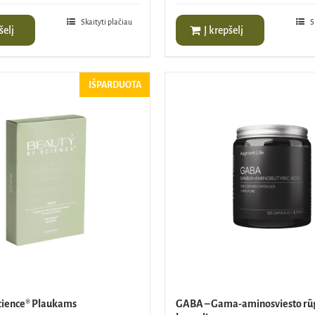
Skaityti plačiau
S
šelį
Į krepšelį
IŠPARDUOTA
cience® Plaukams
GABA – Gama-aminosviesto rūgš