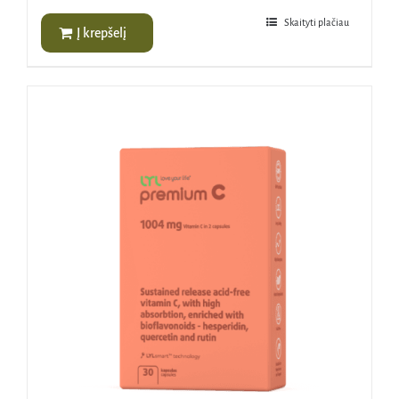
Skaityti plačiau
Į krepšelį