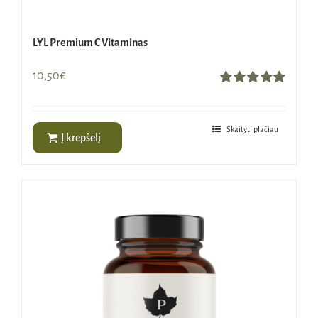
LYL Premium C Vitaminas
10,50
€
Įvertinimas:
5.00
iš 5
Skaityti plačiau
Į krepšelį