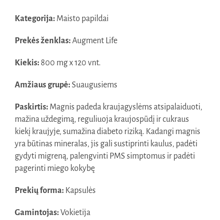
Kategorija:
Maisto papildai
Prekės ženklas:
Augment Life
Kiekis:
800 mg x 120 vnt.
Amžiaus grupė:
Suaugusiems
Paskirtis:
Magnis padeda kraujagyslėms atsipalaiduoti,
mažina uždegimą, reguliuoja kraujospūdį ir cukraus
kiekį kraujyje, sumažina diabeto riziką. Kadangi magnis
yra būtinas mineralas, jis gali sustiprinti kaulus, padėti
gydyti migreną, palengvinti PMS simptomus ir padėti
pagerinti miego kokybę
Prekių forma:
Kapsulės
Gamintojas:
Vokietija