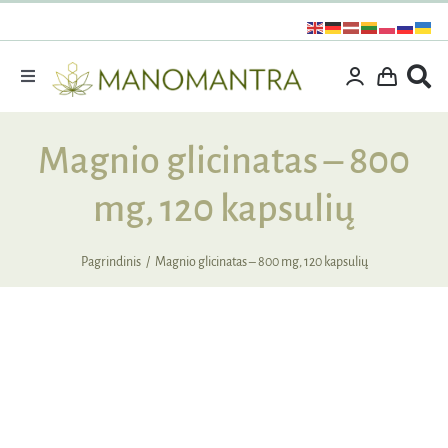
Praleisti
turinį
Toggle
Navigation
Dovanos
Magnio glicinatas – 800
Išpardavimas
mg, 120 kapsulių
Vitaminai ir maisto papildai
Kosmetika
Pagrindinis
Magnio glicinatas – 800 mg, 120 kapsulių
Specialūs pasiūlymai
Supermaistas
Rinkiniai
Kita produkcija
Apie mus