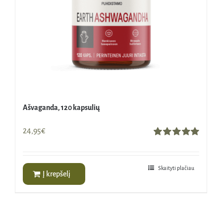
Ašvaganda, 120 kapsulių
24,95
€
Įvertinimas:
5.00
iš 5
Skaityti plačiau
Į krepšelį