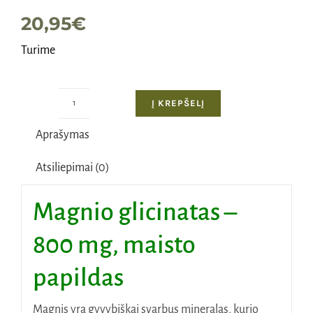
20,95
€
Turime
Į KREPŠELĮ
produkto
kiekis:
Aprašymas
Magnio
glicinatas
Atsiliepimai (0)
-
800
Magnio glicinatas –
mg,
120
800 mg, maisto
kapsulių
papildas
Magnis yra gyvybiškai svarbus mineralas, kurio