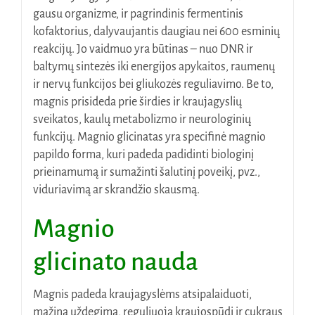
gausu organizme, ir pagrindinis fermentinis
kofaktorius, dalyvaujantis daugiau nei 600 esminių
reakcijų. Jo vaidmuo yra būtinas – nuo ​​DNR ir
baltymų sintezės iki energijos apykaitos, raumenų
ir nervų funkcijos bei gliukozės reguliavimo. Be to,
magnis prisideda prie širdies ir kraujagyslių
sveikatos, kaulų metabolizmo ir neurologinių
funkcijų. Magnio glicinatas yra specifinė magnio
papildo forma, kuri padeda padidinti biologinį
prieinamumą ir sumažinti šalutinį poveikį, pvz.,
viduriavimą ar skrandžio skausmą.
Magnio
glicinato
nauda
Magnis padeda kraujagyslėms atsipalaiduoti,
mažina uždegimą, reguliuoja kraujospūdį ir cukraus