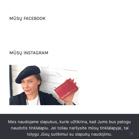
MŪSŲ FACEBOOK
MŪSŲ INSTAGRAM
Mes naudojame slapukus, kurie užtikrina, kad Jums bus patogu
naudotis tinklalapiu. Jei toliau naršysite mūsų tinklalapyje, tai
0
tolygu Jūsų sutikimui su slapukų naudojimu.
2023 m. @ Visos teises saugomos Manomantra.com |
E-sprendimai