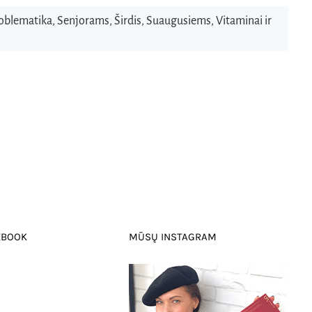
oblematika
,
Senjorams
,
Širdis
,
Suaugusiems
,
Vitaminai ir
EBOOK
MŪSŲ INSTAGRAM