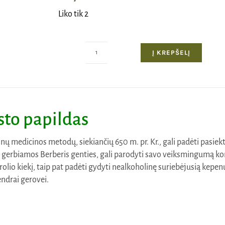
Liko tik 2
Į KREPŠELĮ
produkto
kiekis:
Berberinas
-
500
sto papildas
mg,
60
inų medicinos metodų, siekiančių 650 m. pr. Kr., gali padėti pasiekti
kapsulių
š gerbiamos Berberis genties, gali parodyti savo veiksmingumą kont
erolio kiekį, taip pat padėti gydyti nealkoholinę suriebėjusią kepe
ndrai gerovei.