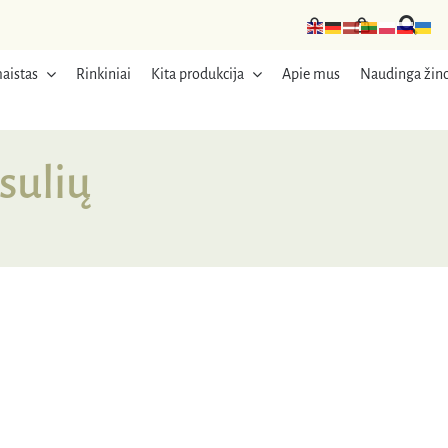
aistas
Rinkiniai
Kita produkcija
Apie mus
Naudinga žino
sulių