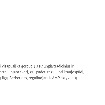
 visapusišką gerovę. Jis sujungia tradicinius ir
roliuojant svorį, gali padėti reguliuoti kraujospūdį,
nų ligą. Berberinas, reguliuojantis AMP aktyvuotą