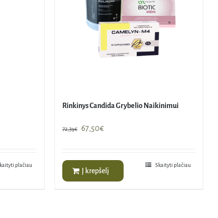
Rinkinys Candida Grybelio Naikinimui
Original
Current
67,50
€
72,39
€
price
price
was:
is:
72,39€.
67,50€.
kaityti plačiau
Skaityti plačiau
Į krepšelį