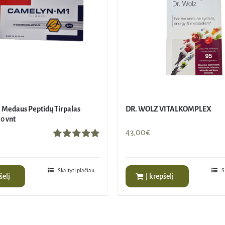
 Medaus Peptidų Tirpalas
DR. WOLZ VITALKOMPLEX
0 vnt
43,00
€
Įvertinimas:
5.00
iš 5
Skaityti plačiau
S
šelį
Į krepšelį