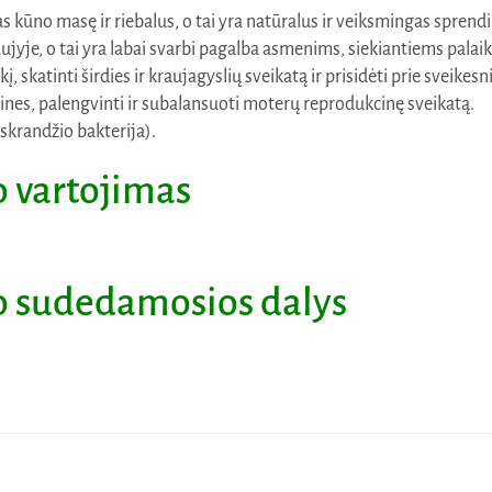
kūno masę ir riebalus, o tai yra natūralus ir veiksmingas sprendim
ujyje, o tai yra labai svarbi pagalba asmenims, siekiantiems palaik
į, skatinti širdies ir kraujagyslių sveikatą ir prisidėti prie sveike
sines, palengvinti ir subalansuoti moterų reprodukcinę sveikatą.
(skrandžio bakterija).
o
vartojimas
o
sudedamosios dalys