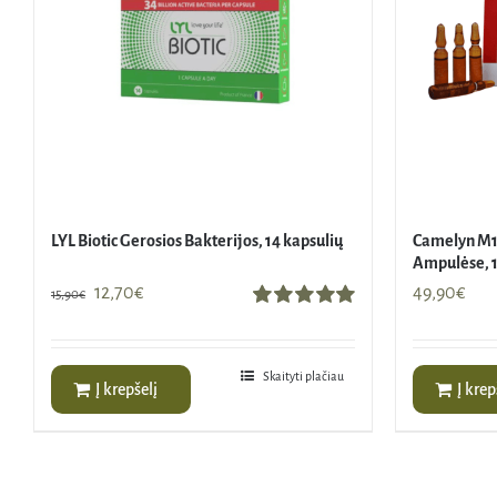
LYL Biotic Gerosios Bakterijos, 14 kapsulių
Camelyn M1
Ampulėse, 1
Original
Current
12,70
€
49,90
€
15,90
€
price
price
Įvertinimas:
5.00
iš 5
was:
is:
15,90€.
12,70€.
Skaityti plačiau
Į krepšelį
Į krep