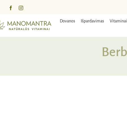
Praleisti
turinį
Dovanos
Išpardavimas
Vitaminai
Berb