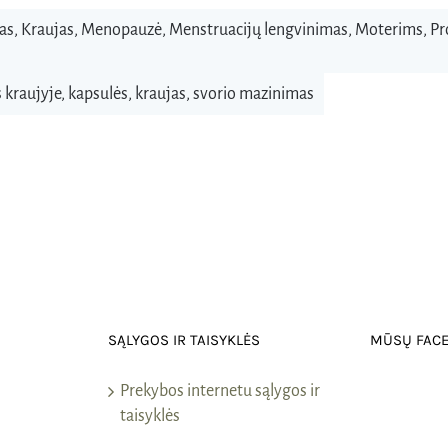
as
,
Kraujas
,
Menopauzė
,
Menstruacijų lengvinimas
,
Moterims
,
Pr
s kraujyje
,
kapsulės
,
kraujas
,
svorio mazinimas
SĄLYGOS IR TAISYKLĖS
MŪSŲ FAC
Prekybos internetu sąlygos ir
taisyklės