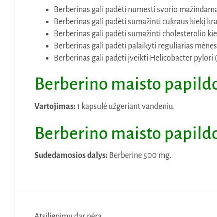
Berberinas gali padėti numesti svorio mažindamas 
Berberinas gali padėti sumažinti cukraus kiekį kra
Berberinas gali padėti sumažinti cholesterolio kiek
Berberinas gali padėti palaikyti reguliarias mėne
Berberinas gali padėti įveikti Helicobacter pylori 
Berberino
maisto papild
Vartojimas:
1 kapsulė užgeriant vandeniu.
Berberino
maisto papild
Sudedamosios dalys:
Berberine 500 mg.
Atsiliepimų dar nėra.