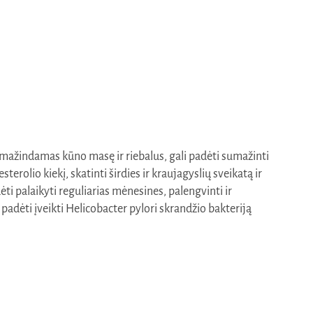
 mažindamas kūno masę ir riebalus, gali padėti sumažinti
terolio kiekį, skatinti širdies ir kraujagyslių sveikatą ir
ėti palaikyti reguliarias mėnesines, palengvinti ir
padėti įveikti Helicobacter pylori skrandžio bakteriją