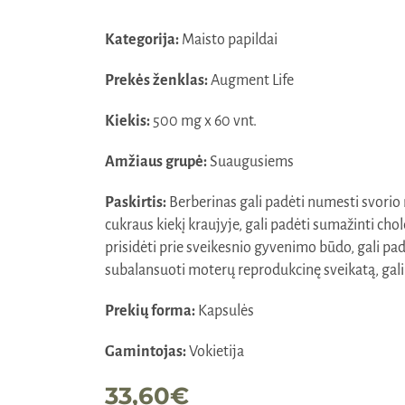
Kategorija:
Maisto papildai
Prekės ženklas:
Augment Life
Kiekis:
500 mg x 60 vnt.
Amžiaus grupė:
Suaugusiems
Paskirtis:
Berberinas gali padėti numesti svorio
cukraus kiekį kraujyje, gali padėti sumažinti choles
prisidėti prie sveikesnio gyvenimo būdo, gali pad
subalansuoti moterų reprodukcinę sveikatą, gali 
Prekių forma:
Kapsulės
Gamintojas:
Vokietija
33,60
€