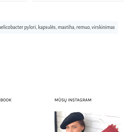
helicobacter pylori
,
kapsulės
,
mastiha
,
remuo
,
virskinimas
EBOOK
MŪSŲ INSTAGRAM