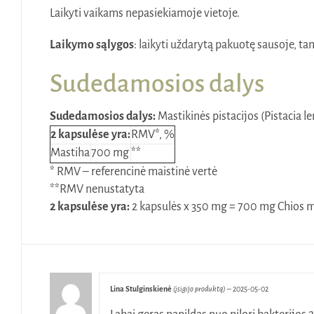
Laikyti vaikams nepasiekiamoje vietoje.
Laikymo sąlygos
: laikyti uždarytą pakuotę sausoje, ta
Sudedamosios dalys
Sudedamosios dalys:
Mastikinės pistacijos (Pistacia l
2 kapsulėse yra:
RMV*, %
Mastiha
700 mg
**
* RMV – referencinė maistinė vertė
**RMV nenustatyta
2 kapsulėse yra:
2 kapsulės x 350 mg = 700 mg Chios m
Lina Stulginskienė
(įsigijo produktą)
–
2025-05-02