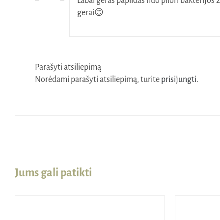
Labai geras papildas nuo pilori bakterijos
gerai😊
Parašyti atsiliepimą
Norėdami parašyti atsiliepimą, turite
prisijungti
.
Jums gali patikti