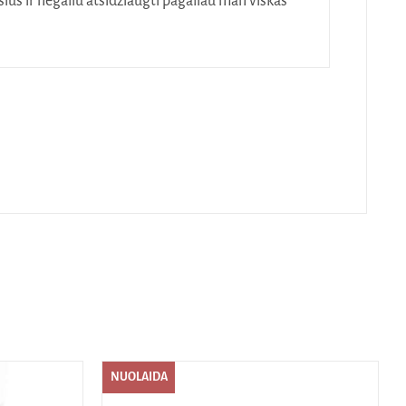
ius ir negaliu atsidžiaugti pagaliau man viskas
5
iš 5
NUOLAIDA