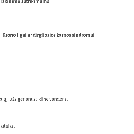
 virškinimo sutrikimams
, Krono ligai ar dirgliosios žarnos sindromui
valgį, užsigeriant stikline vandens.
aitalas.