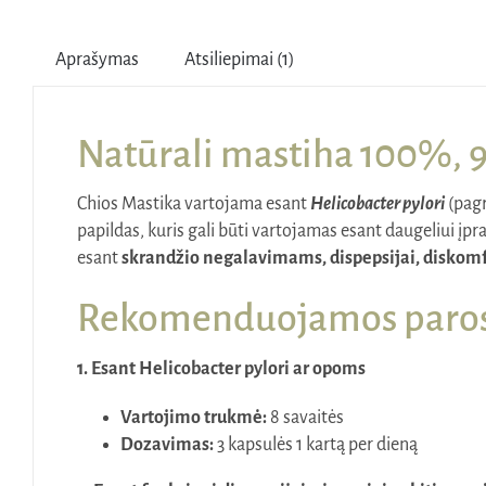
Aprašymas
Atsiliepimai (1)
Natūrali mastiha 100%, 9
Chios Mastika vartojama esant
Helicobacter pylori
(pagr
papildas, kuris gali būti vartojamas esant daugeliui įp
esant
skrandžio negalavimams, dispepsijai, diskomf
Rekomenduojamos paros 
1. Esant Helicobacter pylori ar opoms
Vartojimo trukmė:
8 savaitės
Dozavimas:
3 kapsulės 1 kartą per dieną