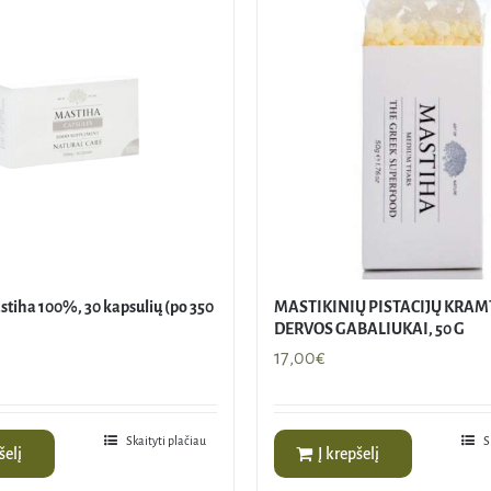
stiha 100%, 30 kapsulių (po 350
MASTIKINIŲ PISTACIJŲ KRA
DERVOS GABALIUKAI, 50 G
17,00
€
Skaityti plačiau
S
šelį
Į krepšelį