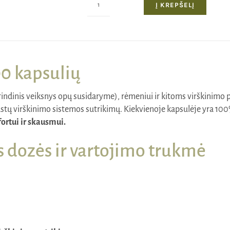
Į KREPŠELĮ
produkto
kiekis:
Natūrali
mastiha
100%,
0 kapsulių
90
kapsulių
indinis veiksnys opų susidaryme), rėmeniui ir kitoms virškinimo
(po
rastų virškinimo sistemos sutrikimų. Kiekvienoje kapsulėje yra 100
350
ortui ir skausmui.
mg)
dozės ir vartojimo trukmė