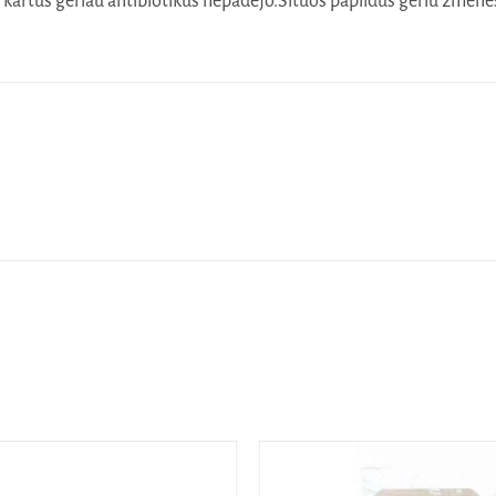
 2 kartus gėriau antibiotikus nepadėjo.Šituos papildus geriu 2mėnes