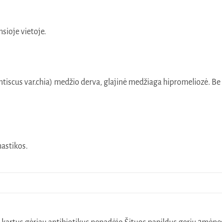
msioje vietoje.
entiscus var.chia) medžio derva, glajinė medžiaga hipromeliozė. Be
astikos.