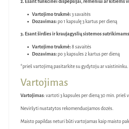
2. Esant funkcinei dispepsijai, rėmeniui ar kitiems
Vartojimo trukmė:
3 savaitės
Dozavimas:
po 1 kapsulę 3 kartus per dieną
3. Esant širdies ir kraujagyslių sistemos sutrikimams
Vartojimo trukmė:
8 savaitės
Dozavimas:
po 3 kapsules 2 kartus per dieną
*prieš vartojimą pasitarkite su gydytoju ar vaistininku.
Vartojimas
Vartojimas
: vartoti 3 kapsules per dieną 30 min. prieš 
Neviršyti nustatytos rekomenduojamos dozės.
Maisto papildas neturi būti vartojamas kaip maisto pak