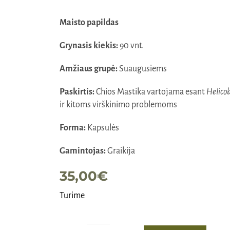
5.00
iš 5 (viso
įvertinimų:
)
Maisto papildas
Grynasis kiekis:
90 vnt.
Amžiaus grupė:
Suaugusiems
Paskirtis:
Chios Mastika vartojama esant
Helicob
ir kitoms virškinimo problemoms
Forma:
Kapsulės
Gamintojas:
Graikija
35,00
€
Turime