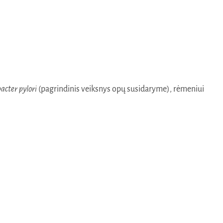
acter pylori
(pagrindinis veiksnys opų susidaryme), rėmeniui