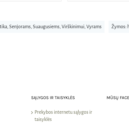
tika
,
Senjorams
,
Suaugusiems
,
Virškinimui
,
Vyrams
Žymos:
SĄLYGOS IR TAISYKLĖS
MŪSŲ FAC
Prekybos internetu sąlygos ir
taisyklės