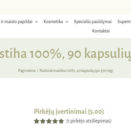
 ir maisto papildai
Kosmetika
Specialūs pasiūlymai
Superm
Kontaktai
stiha 100%, 90 kapsulių
Pagrindinis
Natūrali mastiha 100%, 90 kapsulių (po 350 mg)
Pirkėjų įvertinimai (5.00)
(
1
pirkėjo atsiliepimas)
Įvertinimas:
1