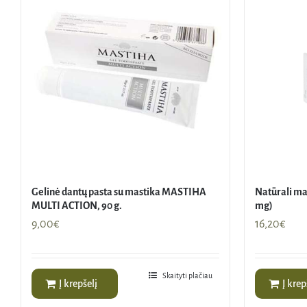
Gelinė dantų pasta su mastika MASTIHA
Natūrali ma
MULTI ACTION, 90 g.
mg)
9,00
€
16,20
€
Skaityti plačiau
Į krepšelį
Į krep