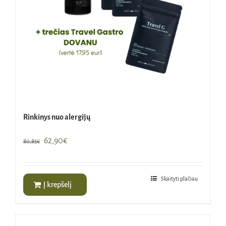
Rinkinys nuo alergijų
Original
Current
62,90
€
80,85
€
price
price
was:
is:
80,85€.
62,90€.
Skaityti plačiau
Į krepšelį