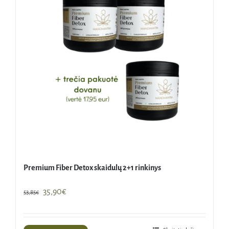
Premium Fiber Detox skaidulų 2+1 rinkinys
Original
Current
35,90
€
53,85
€
price
price
was:
is: