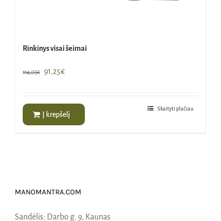
Rinkinys visai šeimai
Original
Current
91,25
€
114,05
€
price
price
was:
is:
114,05€.
91,25€.
Skaityti plačiau
Į krepšelį
MANOMANTRA.COM
Sandėlis:
Darbo g. 9, Kaunas