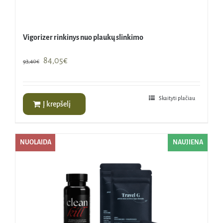
Vigorizer rinkinys nuo plaukų slinkimo
Original
Current
84,05
€
93,40
€
price
price
was:
is:
93,40€.
84,05€.
Skaityti plačiau
Į krepšelį
NUOLAIDA
NAUJIENA