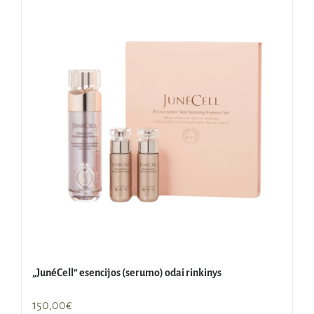
„JunéCell“ esencijos (serumo) odai rinkinys
150,00
€