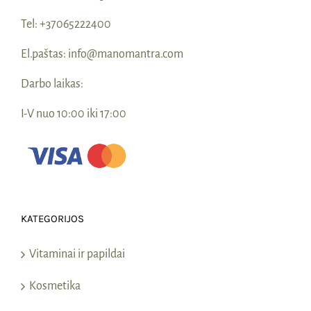
Tel:
+37065222400
El.paštas:
info@manomantra.com
Darbo laikas:
I-V nuo 10:00 iki 17:00
KATEGORIJOS
Vitaminai ir papildai
Kosmetika