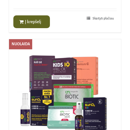
Skaityti plačiau
Į krepšelį
NUOLAIDA