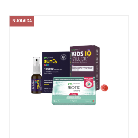
Naudinga žinoti
NUOLAIDA
Kontaktai