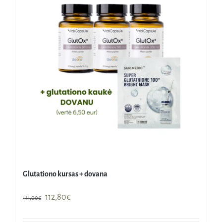
Glutationo kursas + dovana
Original
Current
112,80
€
141,00
€
price
price
was:
is: