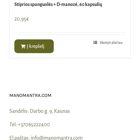
Stiprios spanguolės + D-manozė, 60 kapsulių
20,95
€
Skaityti plačiau
Į krepšelį
MANOMANTRA.COM
Sandėlis:
Darbo g. 9, Kaunas
Tel:
+37065222400
El.paštas:
info@manomantra.com