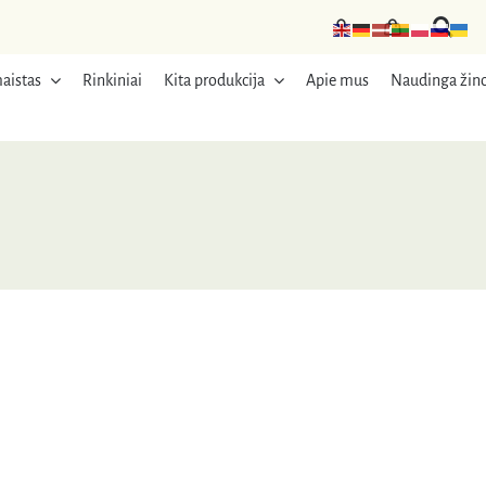
aistas
Rinkiniai
Kita produkcija
Apie mus
Naudinga žino