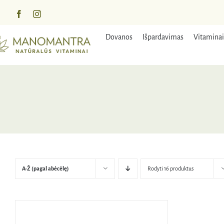
Praleisti
turinį
Dovanos
Išpardavimas
Vitaminai
A-Ž (pagal abėcėlę)
Rodyti 16 produktus