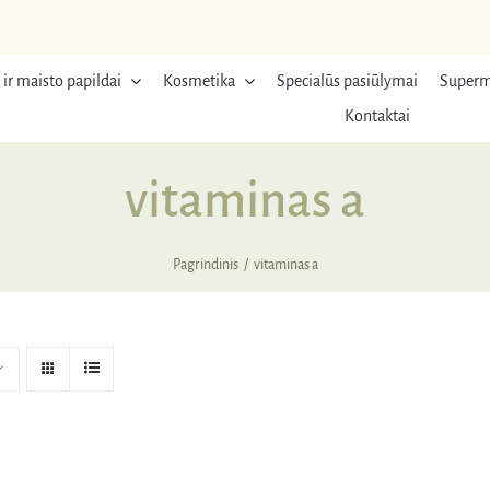
 ir maisto papildai
Kosmetika
Specialūs pasiūlymai
Superm
Kontaktai
vitaminas a
Pagrindinis
vitaminas a