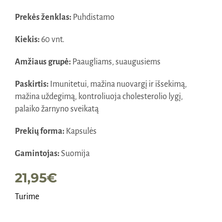
Prekės ženklas:
Puhdistamo
Kiekis:
60 vnt.
Amžiaus grupė:
Paaugliams, suaugusiems
Paskirtis:
Imunitetui, mažina nuovargį ir išsekimą,
mažina uždegimą, kontroliuoja cholesterolio lygį,
palaiko žarnyno sveikatą
Prekių forma:
Kapsulės
Gamintojas:
Suomija
21,95
€
Turime