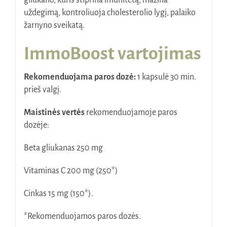
gliukano, kuris stiprina imunitetą, mažina
uždegimą, kontroliuoja cholesterolio lygį, palaiko
žarnyno sveikatą.
ImmoBoost vartojimas
Rekomenduojama paros dozė:
1 kapsulė 30 min.
prieš valgį.
Maistinės vertės
rekomenduojamoje paros
dozėje:
Beta gliukanas 250 mg
Vitaminas C 200 mg (250*)
Cinkas 15 mg (150*).
*Rekomenduojamos paros dozės.