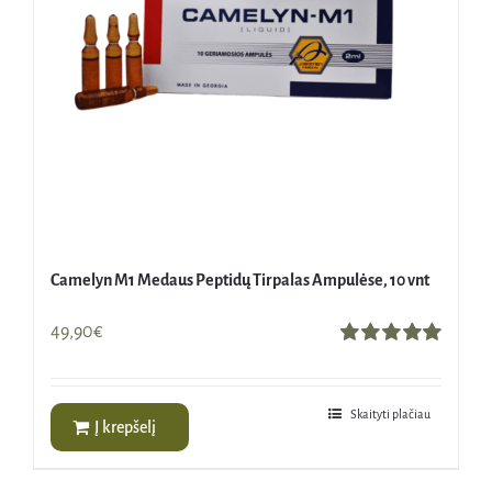
Camelyn M1 Medaus Peptidų Tirpalas Ampulėse, 10 vnt
49,90
€
Įvertinimas:
5.00
iš 5
Skaityti plačiau
Į krepšelį