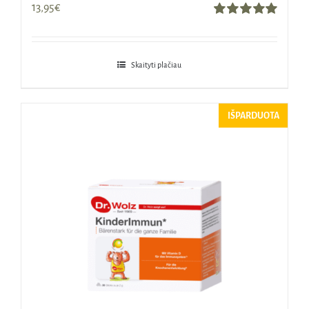
13,95
€
Įvertinimas:
5.00
iš 5
Skaityti plačiau
IŠPARDUOTA