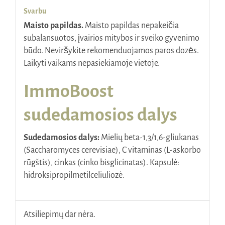
Svarbu
Maisto papildas.
Maisto papildas nepakeičia
subalansuotos, įvairios mitybos ir sveiko gyvenimo
būdo. Neviršykite rekomenduojamos paros dozės.
Laikyti vaikams nepasiekiamoje vietoje.
ImmoBoost
sudedamosios dalys
Sudedamosios dalys:
Mielių beta-1,3/1,6-gliukanas
(Saccharomyces cerevisiae), C vitaminas (L-askorbo
rūgštis), cinkas (cinko bisglicinatas). Kapsulė:
hidroksipropilmetilceliuliozė.
Atsiliepimų dar nėra.