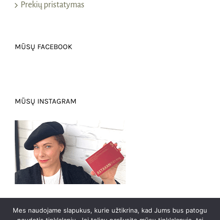
Prekių pristatymas
MŪSŲ FACEBOOK
MŪSŲ INSTAGRAM
Mes naudojame slapukus, kurie užtikrina, kad Jums bus patogu