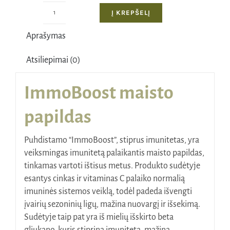
Į KREPŠELĮ
produkto
kiekis:
Aprašymas
ImmoBoost,
60
Atsiliepimai (0)
kapsulių
ImmoBoost maisto
papildas
Puhdistamo “ImmoBoost”, stiprus imunitetas, yra
veiksmingas imunitetą palaikantis maisto papildas,
tinkamas vartoti ištisus metus. Produkto sudėtyje
esantys cinkas ir vitaminas C palaiko normalią
imuninės sistemos veiklą, todėl padeda išvengti
įvairių sezoninių ligų, mažina nuovargį ir išsekimą.
Sudėtyje taip pat yra iš mielių išskirto beta