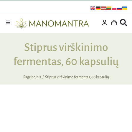
Praleisti
turinį
Toggle
Navigation
Dovanos
Stiprus virškinimo
Išpardavimas
fermentas, 60 kapsulių
Vitaminai ir maisto papildai
Kosmetika
Pagrindinis
Stiprus virškinimo fermentas, 60 kapsulių
Specialūs pasiūlymai
Supermaistas
Rinkiniai
Kita produkcija
Apie mus