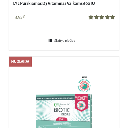
LYL Purškiamas D3 Vitaminas Vaikams 600 IU
13,95
€
Įvertinimas:
5.00
iš 5
Skaityti plačiau
NUOLAIDA