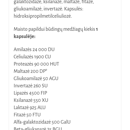
galaktozidazė, ksilanazė, maltazė, fitazė,
gliukoamilazė, invertazė. Kapsulės:
hidroksipropilmetilceliuliozė.
Maisto papildui būdingų medžiagų kiekis
1
kapsulėje:
Amilazės 24 000 DU
Celiulazės 1900 CU
Proteazės 90 000 HUT
Maltazė 200 DP°
Gliukoamilazė 50 AGU
Invertazė 260 SU
Lipazės 4500 FIP
Ksilanazė 550 XU
Laktazė 925 ALU
Fitazė 50 FTU
Alfa-galaktozidazė 500 GalU
Beta-gliukanazė 25 BGU