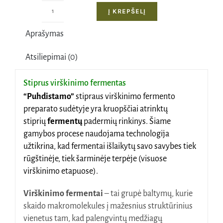
Į KREPŠELĮ
produkto
kiekis:
Aprašymas
Stiprus
virškinimo
Atsiliepimai (0)
fermentas,
60
Stiprus virškinimo fermentas
kapsulių
“Puhdistamo”
stipraus virškinimo fermento
preparato sudėtyje yra kruopščiai atrinktų
stiprių
fermentų
padermių rinkinys. Šiame
gamybos procese naudojama technologija
užtikrina, kad fermentai išlaikytų savo savybes tiek
rūgštinėje, tiek šarminėje terpėje (visuose
virškinimo etapuose).
Virškinimo fermentai
– tai grupė baltymų, kurie
skaido makromolekules į mažesnius struktūrinius
vienetus tam, kad palengvintų medžiagų