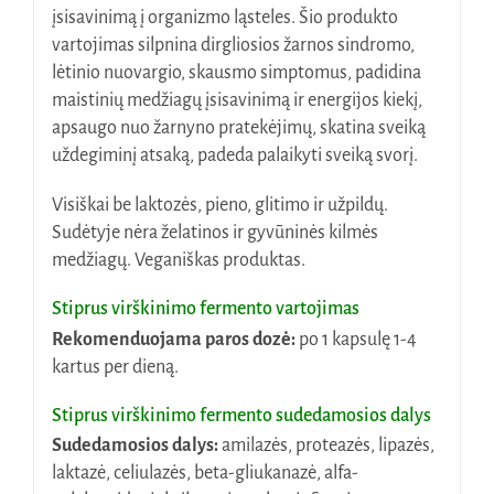
įsisavinimą į organizmo ląsteles. Šio produkto
vartojimas silpnina dirgliosios žarnos sindromo,
lėtinio nuovargio, skausmo simptomus, padidina
maistinių medžiagų įsisavinimą ir energijos kiekį,
apsaugo nuo žarnyno pratekėjimų, skatina sveiką
uždegiminį atsaką, padeda palaikyti sveiką svorį.
Visiškai be laktozės, pieno, glitimo ir užpildų.
Sudėtyje nėra želatinos ir gyvūninės kilmės
medžiagų. Veganiškas produktas.
Stiprus virškinimo fermento vartojimas
Rekomenduojama paros dozė:
po 1 kapsulę 1-4
kartus per dieną.
Stiprus virškinimo fermento sudedamosios dalys
Sudedamosios dalys:
amilazės, proteazės, lipazės,
laktazė, celiulazės, beta-gliukanazė, alfa-