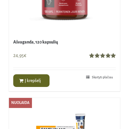
Ašvaganda, 120 kapsulių
24,95
€
Įvertinimas:
5.00
iš 5
Skaityti plačiau
Į krepšelį
NUOLAIDA