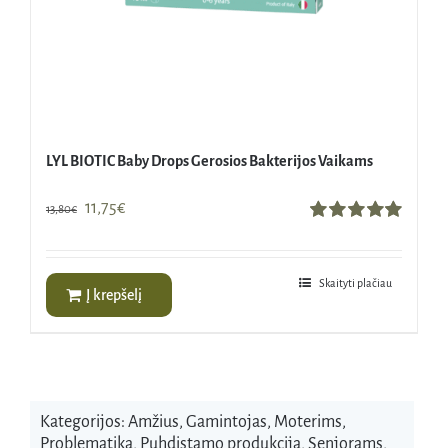
LYL BIOTIC Baby Drops Gerosios Bakterijos Vaikams
Original
Current
11,75
€
13,80
€
price
price
Įvertinimas:
5.00
iš 5
was:
is:
13,80€.
11,75€.
Skaityti plačiau
Į krepšelį
Kategorijos:
Amžius
,
Gamintojas
,
Moterims
,
Problematika
,
Puhdistamo produkcija
,
Senjorams
,