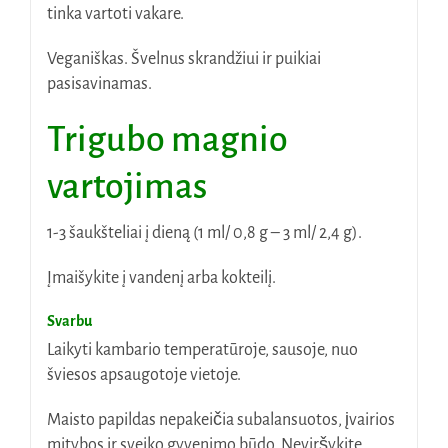
tinka vartoti vakare.
Veganiškas. Švelnus skrandžiui ir puikiai
pasisavinamas.
Trigubo magnio
vartojimas
1-3 šaukšteliai į dieną (1 ml/ 0,8 g – 3 ml/ 2,4 g).
Įmaišykite į vandenį arba kokteilį.
Svarbu
Laikyti kambario temperatūroje, sausoje, nuo
šviesos apsaugotoje vietoje.
Maisto papildas nepakeičia subalansuotos, įvairios
mitybos ir sveiko gyvenimo būdo. Neviršykite