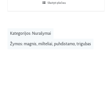
22,95€.
15,75€.
Skaityti plačiau
Kategorijos:
Nurašymai
Žymos:
magnis
,
milteliai
,
puhdistamo
,
trigubas