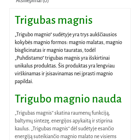
Atsiliepimai (0)
Trigubas magnis
„Trigubo magnio“ sudėtyje yra trys aukščiausios
kokybės magnio formos: magnio malatas, magnio
bisglicinatas ir magnio tauratas, todėl
„Puhdistamo“ trigubas magnis yra išskirtinai
unikalus produktas. Šis produktas yra lengviau
virškinamas ir įsisavinamas nei įprasti magnio
papildai.
Trigubo magnio nauda
„Trigubas magnis“ skatina raumenų funkciją,
baltymų sintezę, energijos apykaitą ir stiprina
kaulus. „Trigubas magnis“ dėl sudėtyje esančio
energiją suteikiančio magnio malato ne visiems