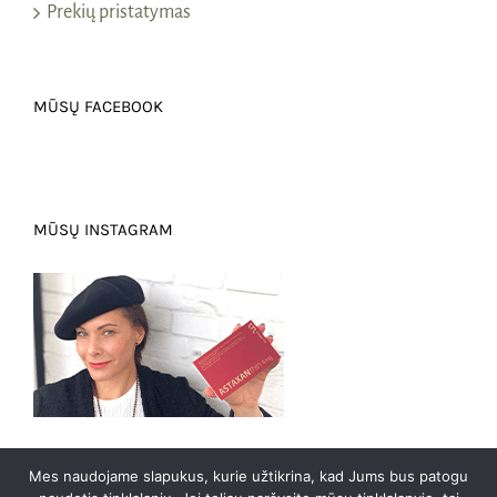
Prekių pristatymas
MŪSŲ FACEBOOK
MŪSŲ INSTAGRAM
Mes naudojame slapukus, kurie užtikrina, kad Jums bus patogu