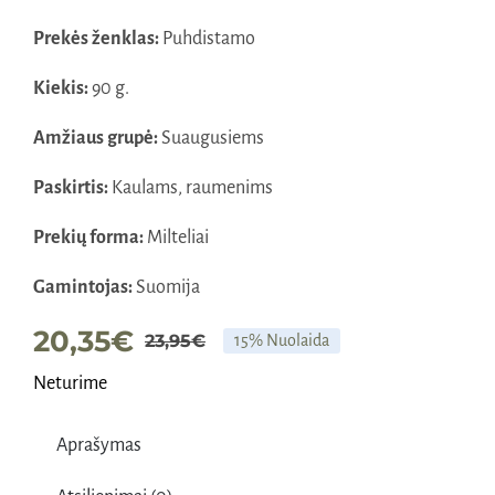
Prekės ženklas:
Puhdistamo
Kiekis:
90 g.
Amžiaus grupė:
Suaugusiems
Paskirtis:
Kaulams, raumenims
Prekių forma:
Milteliai
Gamintojas:
Suomija
20,35
€
23,95
€
15% Nuolaida
Original
Current
Neturime
price
price
was:
is:
Aprašymas
23,95€.
20,35€.