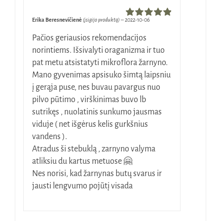
Erika Beresnevičienė
(įsigijo produktą)
–
2022-10-06
Įvertinimas:
5
iš 5
Pačios geriausios rekomendacijos
norintiems. Išsivalyti oraganizma ir tuo
pat metu atsistatyti mikroflora žarnyno.
Mano gyvenimas apsisuko šimtą laipsniu
į gerąja puse, nes buvau pavargus nuo
pilvo pūtimo , virškinimas buvo lb
sutrikęs , nuolatinis sunkumo jausmas
viduje ( net išgėrus kelis gurkšnius
vandens ).
Atradus ši stebuklą , zarnyno valyma
atliksiu du kartus metuose 🤗
Nes norisi, kad žarnynas butų svarus ir
jausti lengvumo pojūtį visada