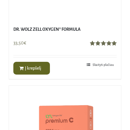
DR. WOLZ ZELL OXYGEN® FORMULA
33,50
€
Įvertinimas:
5.00
iš 5
Skaityti plačiau
Į krepšelį