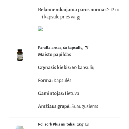
Rekomenduojama paros norma:
≥ 12 m.
– 1 kapsulė prieš valgį
ParaBalansas, 60 kapsulių
Maisto papildas
Grynasis kiekis:
60 kapsulių
Forma:
Kapsulės
Gamintojas:
Lietuva
Amžiaus grupė:
Suaugusiems
Polisorb Plus milteliai, 25 g