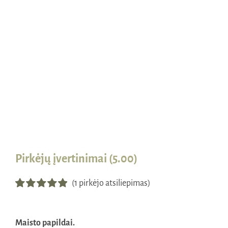
Naudinga žinoti
Kontaktai
Pirkėjų įvertinimai (5.00)
(
1
pirkėjo atsiliepimas)
Įvertinimas:
1
5.00
iš 5 (viso
įvertinimų:
)
Maisto papildai.