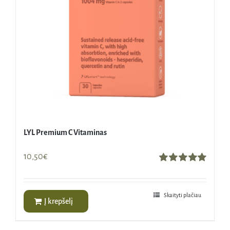
LYL Premium C Vitaminas
10,50
€
Įvertinimas:
5.00
iš 5
Skaityti plačiau
Į krepšelį