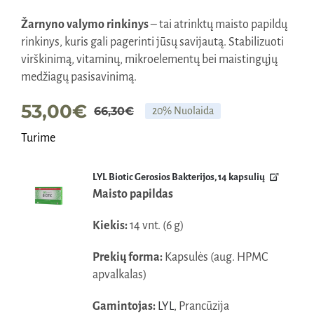
Žarnyno valymo rinkinys
– tai atrinktų maisto papildų
rinkinys, kuris gali pagerinti jūsų savijautą. Stabilizuoti
virškinimą, vitaminų, mikroelementų bei maistingųjų
medžiagų pasisavinimą.
53,00
€
66,30
€
20% Nuolaida
Original
Current
Turime
price
price
was:
is:
LYL Biotic Gerosios Bakterijos, 14 kapsulių
66,30€.
53,00€.
Maisto papildas
Kiekis:
14 vnt. (6 g)
Prekių forma:
Kapsulės (aug. HPMC
apvalkalas)
Gamintojas:
LYL
, Prancūzija