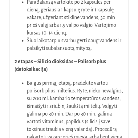
ParaBalansą vartokite po 2 kapsules per
dieną, geriausia 1 kapsulę ryte ir 1 kapsulę
vakare, užgeriant stikline vandens, 30 min
prieš valgį arba 1,5 val po valgio. Vartojimo
kursas 10-14 dienų.
Šiuo laikotarpiu svarbu gerti daug vandens ir
palaikyti subalansuotą mitybą.
2 etapas – Silicio dioksidas – Polisorb plus
(detoksikacija)
Baigus pirmąjį etapą, pradėkite vartoti
polisorb plius miltelius. Ryte, nieko nevalgius,
su 200 ml. kambario temperatūros vandens,
išmaišyti 1 sriubinį šaukštą miltelių. Valgyti
galima po 30 min. Dar po 30 min. galima
vartoti vitaminus, papildus (silicis į save
toksinus traukia vieną valandą). Procedūrą
pakartoti vakare prieš miegą, arba bent vieną