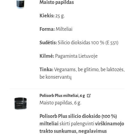
Maisto papildas
Kiekis:
25 g.
Forma:
Milteliai
Sudėtis:
Silicio dioksidas 100 % (E 551)
Kilmė:
Pagaminta Lietuvoje
Tinka:
Veganams, be glitimo, be laktozės,
be konservantų
Polisorb Plus milteliai, 6 g
Maisto papildas, 6 g.
Polisorb Plus silicio dioksido (100 %)
milteliai
skirti palengvinti
virškinamojo
trakto sunkumus, negalavimus