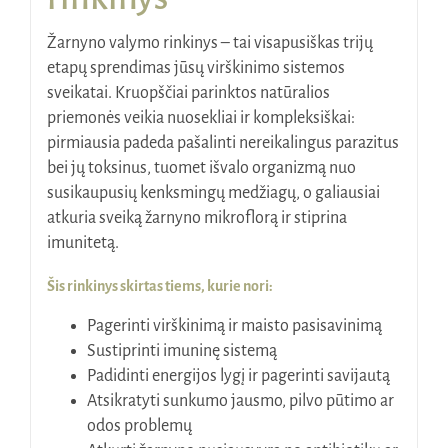
Žarnyno valymo rinkinys – tai visapusiškas trijų
etapų sprendimas jūsų virškinimo sistemos
sveikatai. Kruopščiai parinktos natūralios
priemonės veikia nuosekliai ir kompleksiškai:
pirmiausia padeda pašalinti nereikalingus parazitus
bei jų toksinus, tuomet išvalo organizmą nuo
susikaupusių kenksmingų medžiagų, o galiausiai
atkuria sveiką žarnyno mikroflorą ir stiprina
imunitetą.
Šis rinkinys skirtas tiems, kurie nori:
Pagerinti virškinimą ir maisto pasisavinimą
Sustiprinti imuninę sistemą
Padidinti energijos lygį ir pagerinti savijautą
Atsikratyti sunkumo jausmo, pilvo pūtimo ar
odos problemų