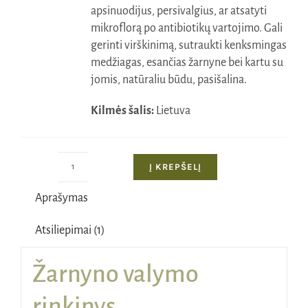
apsinuodijus, persivalgius, ar atsatyti
mikroflorą po antibiotikų vartojimo. Gali
gerinti virškinimą, sutraukti kenksmingas
medžiagas, esančias žarnyne bei kartu su
jomis, natūraliu būdu, pasišalina.
Kilmės šalis:
Lietuva
Į KREPŠELĮ
produkto
kiekis:
Aprašymas
Žarnyno
valymo
Atsiliepimai (1)
rinkinys
Žarnyno valymo
rinkinys