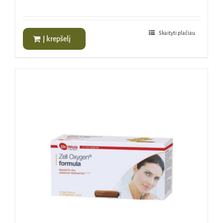
Skaityti plačiau
Į krepšelį