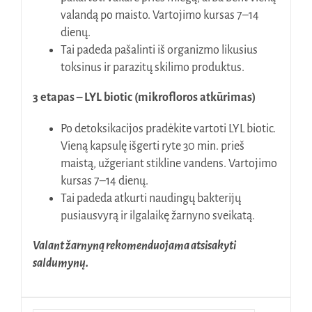
valandą po maisto. Vartojimo kursas 7–14
dienų.
Tai padeda pašalinti iš organizmo likusius
toksinus ir parazitų skilimo produktus.
3 etapas – LYL biotic (mikrofloros atkūrimas)
Po detoksikacijos pradėkite vartoti LYL biotic.
Vieną kapsulę išgerti ryte 30 min. prieš
maistą, užgeriant stikline vandens. Vartojimo
kursas 7–14 dienų.
Tai padeda atkurti naudingų bakterijų
pusiausvyrą ir ilgalaikę žarnyno sveikatą.
Valant žarnyną rekomenduojama atsisakyti
saldumynų.