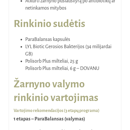
Atkurti žarnyno pusiausvyrą po antibiotikų ar
netinkamos mitybos
Rinkinio sudėtis
ParaBalansas kapsulės
LYL Biotic Gerosios Bakterijos (34 milijardai
GB)
Polisorb Plus milteliai, 25 g
Polisorb Plus milteliai, 6 g – DOVANU
Žarnyno valymo
rinkinio vartojimas
Vartojimo rekomendacijos (3 etapų programa)
1 etapas – ParaBalansas (valymas)