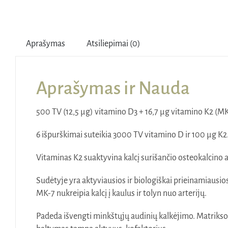
Aprašymas
Atsiliepimai (0)
Aprašymas ir Nauda
500 TV (12,5 µg) vitamino D3 + 16,7 µg vitamino K2 (M
6 išpurškimai suteikia 3000 TV vitamino D ir 100 µg K2
Vitaminas K2 suaktyvina kalcį surišančio osteokalcino a
Sudėtyje yra aktyviausios ir biologiškai prieinamiau
MK-7 nukreipia kalcį į kaulus ir tolyn nuo arterijų.
Padeda išvengti minkštųjų audinių kalkėjimo. Matrikso 