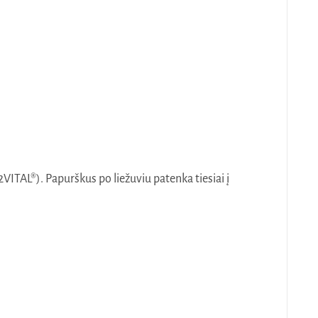
ITAL®). Papurškus po liežuviu patenka tiesiai į