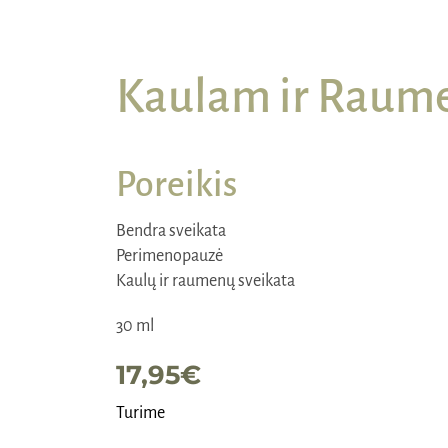
Kaulam ir Raum
Poreikis
Bendra sveikata
Perimenopauzė
Kaulų ir raumenų sveikata
30 ml
17,95
€
Turime