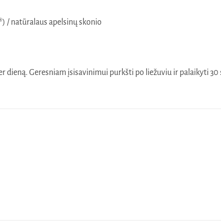
) / natūralaus apelsinų skonio
r dieną. Geresniam įsisavinimui purkšti po liežuviu ir palaikyti 30