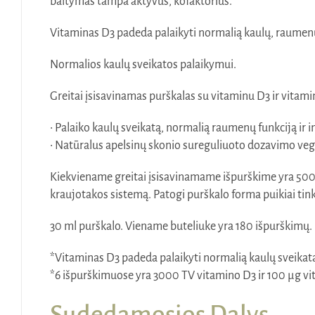
baltymas tampa aktyvus, kofaktorius.
Vitaminas D3 padeda palaikyti normalią kaulų, raumenų
Normalios kaulų sveikatos palaikymui.
Greitai įsisavinamas purškalas su vitaminu D3 ir vitami
• Palaiko kaulų sveikatą, normalią raumenų funkciją ir 
• Natūralus apelsinų skonio sureguliuoto dozavimo veg
Kiekviename greitai įsisavinamame išpurškime yra 500 T
kraujotakos sistemą. Patogi purškalo forma puikiai tin
30 ml purškalo. Viename buteliuke yra 180 išpurškimų.
*Vitaminas D3 padeda palaikyti normalią kaulų sveikat
*6 išpurškimuose yra 3000 TV vitamino D3 ir 100 µg vi
Sudedamosios Dalys