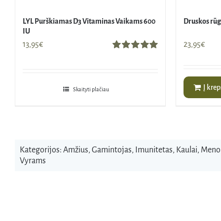
LYL Purškiamas D3 Vitaminas Vaikams 600
Druskos rūgš
IU
13,95
€
23,95
€
Įvertinimas:
5.00
iš 5
Į krep
Skaityti plačiau
Kategorijos:
Amžius
,
Gamintojas
,
Imunitetas
,
Kaulai
,
Meno
Vyrams