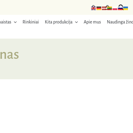
aistas
Rinkiniai
Kita produkcija
Apie mus
Naudinga žino
inas