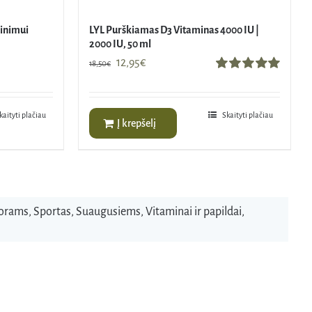
kinimui
LYL Purškiamas D3 Vitaminas 4000 IU |
2000 IU, 50 ml
Original
Current
12,95
€
18,50
€
price
price
Įvertinimas:
5.00
iš 5
was:
is:
18,50€.
12,95€.
kaityti plačiau
Skaityti plačiau
Į krepšelį
orams
,
Sportas
,
Suaugusiems
,
Vitaminai ir papildai
,