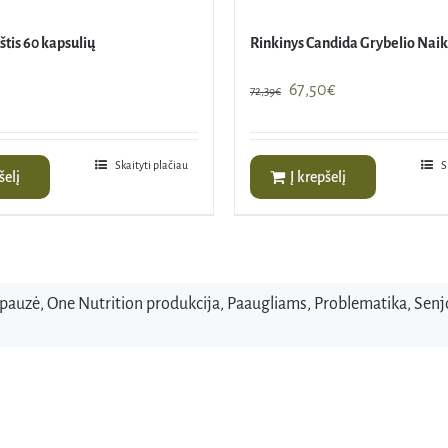
tis 60 kapsulių
Rinkinys Candida Grybelio Nai
Original
Current
67,50
€
72,39
€
price
price
was:
is:
72,39€.
67,50€.
Skaityti plačiau
S
šelį
Į krepšelį
pauzė
,
One Nutrition produkcija
,
Paaugliams
,
Problematika
,
Senj