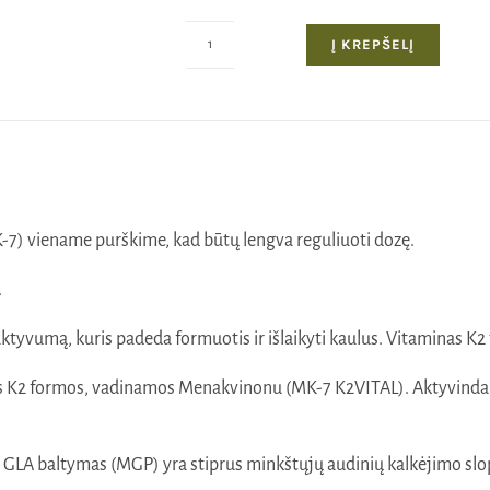
Į KREPŠELĮ
produkto
kiekis:
Purškiamas
D3
+
K2
Vitaminas
K-7) viename purškime, kad būtų lengva reguliuoti dozę.
.
ktyvumą, kuris padeda formuotis ir išlaikyti kaulus. Vitaminas K2
sios K2 formos, vadinamos Menakvinonu (MK-7 K2VITAL). Aktyvinda
GLA baltymas (MGP) yra stiprus minkštųjų audinių kalkėjimo slopin