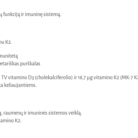
 funkciją ir imuninę sistemą.
nu K2.
imunitetą
etariškas purškalas
V vitamino D3 (cholekalciferolio) ir 16,7 µg vitamino K2 (MK-7 K2V
ka keliaujantiems.
ą, raumenų ir imuninės sistemos veiklą.
tamino K2.