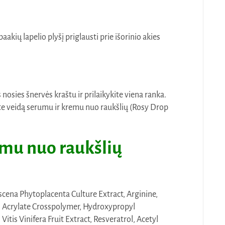
aakių lapelio plyšį priglausti prie išorinio akies
nosies šnervės kraštu ir prilaikykite viena ranka.
kite veidą serumu ir kremu nuo raukšlių (Rosy Drop
umu nuo raukšlių
cena Phytoplacenta Culture Extract, Arginine,
l Acrylate Crosspolymer, Hydroxypropyl
tis Vinifera Fruit Extract, Resveratrol, Acetyl