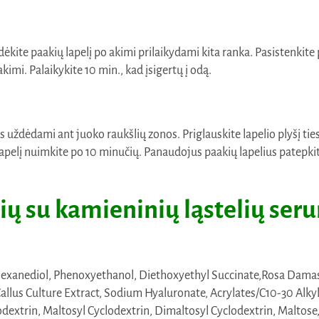
dėkite paakių lapelį po akimi prilaikydami kita ranka. Pasistenkite p
akimi. Palaikykite 10 min., kad įsigertų į odą.
ždėdami ant juoko raukšlių zonos. Priglauskite lapelio plyšį ties 
ius lapelį nuimkite po 10 minučių. Panaudojus paakių lapelius patep
ų su kamieninių ląstelių ser
2-Hexanediol, Phenoxyethanol, Diethoxyethyl Succinate,Rosa Damas
llus Culture Extract, Sodium Hyaluronate, Acrylates/C10-30 Alky
extrin, Maltosyl Cyclodextrin, Dimaltosyl Cyclodextrin, Maltose, Vi