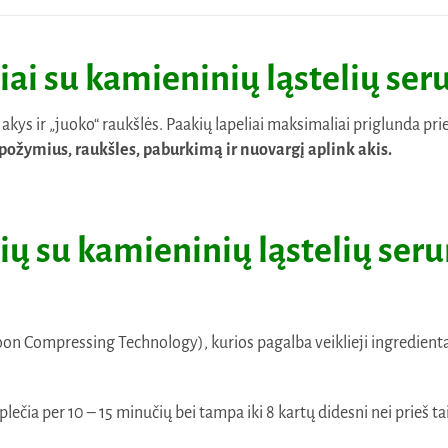
ai su kamieninių ląstelių ser
kys ir „juoko“ raukšlės. Paakių lapeliai maksimaliai priglunda prie
ožymius, raukšles, paburkimą ir nuovargį aplink akis.
ų su kamieninių ląstelių ser
on Compressing Technology), kurios pagalba veiklieji ingredienta
plečia per 10 – 15 minučių bei tampa iki 8 kartų didesni nei prieš ta