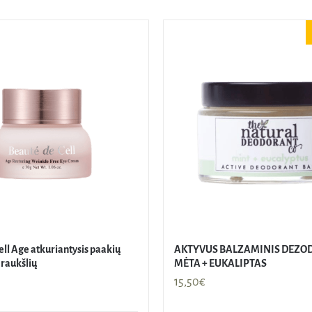
ell Age atkuriantysis paakių
AKTYVUS BALZAMINIS DEZO
raukšlių
MĖTA + EUKALIPTAS
15,50
€