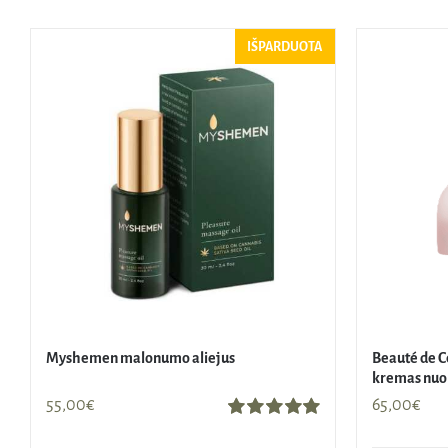
IŠPARDUOTA
Myshemen malonumo aliejus
Beauté de C
kremas nuo 
55,00
€
65,00
€
Įvertinimas: