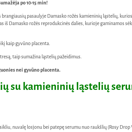
 sumažėja po 10-15 min!
s brangiausių pasaulyje Damasko rožės kamieninių ląstelių, kurios 
s iš Damasko rožės reprodukcinės dalies, kurioje gaminamos sėklos
eikį kaip gyvūno placenta.
stresą, taip sumažina ląstelių pažeidimus.
guonies nei gyvūno placenta.
ų su kamieninių ląstelių ser
usikliu, nuvalę losjonu bei patepę serumu nuo raukšlių (Rosy Drop