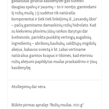
gabaliukas įprastai kasdienybei gali suteikti
daugiau spalvų ir jausmų – to ir norėjo, gamindami
šį rožių muilą. Į jį sudėtos tik natūralūs
komponentai ir šiek tiek linkėjimų iš „Levandų ūkio”
– pačių gaminamo damaskinių rožių hidrolato. Kad
su kiekvienu plovimu jūsų rankos darytųsi dar
švelnesnės, parinkta puokštę vertingų augalinių
ingredientų – abrikosų kauliukų, saldžiųjų migdolų
aliejus, kakavos sviestą ir kt. Labai vertiname
natūralius gamtos kvapus ir tikimės, kad eteriniu
rožių aliejumi papildytas muilas praskaidrins ir jūsų
kasdienybę.
Atsiliepimų dar nėra.
Būkite pirmas aprašęs “Rožių muilas, 100 g”