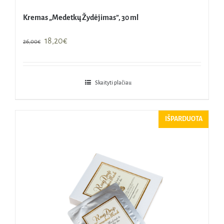
Kremas „Medetkų Žydėjimas”, 30 ml
Original
Current
18,20
€
26,00
€
price
price
was:
is:
26,00€.
18,20€.
Skaityti plačiau
IŠPARDUOTA