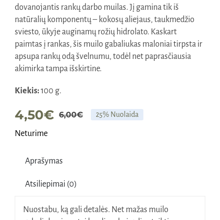
dovanojantis rankų darbo muilas. Jį gamina tik iš
natūralių komponentų – kokosų aliejaus, taukmedžio
sviesto, ūkyje auginamų rožių hidrolato. Kaskart
paimtas į rankas, šis muilo gabaliukas maloniai tirpsta ir
apsupa rankų odą švelnumu, todėl net paprasčiausia
akimirka tampa išskirtine.
Kiekis:
100 g.
4,50
€
6,00
€
25% Nuolaida
Original
Current
Neturime
price
price
was:
is:
Aprašymas
6,00€.
4,50€.
Atsiliepimai (0)
Nuostabu, ką gali detalės. Net mažas muilo