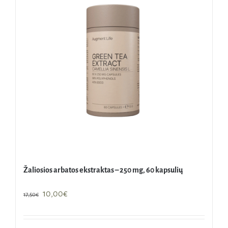
Žaliosios arbatos ekstraktas – 250 mg, 60 kapsulių
Original
Current
10,00
€
17,50
€
price
price
was:
is: