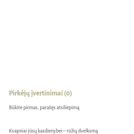
Naudinga žinoti
Kontaktai
Pirkėjų įvertinimai (0)
Būkite pirmas, parašęs atsiliepimą.
Kvapniai jūsų kasdienybei – rožių dvelksmą