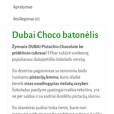
was:
is:
Aprašymas
5,30€.
4,00€.
Atsiliepimai (0)
Dubai Choco batonėlis
Žymusis DUBAI Pistachio Chocolate be
pridėtinio cukraus!
EPbar sukūrė sveikesnę
populiaraus dubajietiško šokolado versiją.
Šis desertas pagamintas su senoviniu būdu
ruošiamu
pistacijų kremu
, kuris išlaikė
beveik
visas
naudingąsias
riešutų
savybes
.
Šokoladas pasižymi ypatingai traškia tekstūra, yra
ne per saldus ir su sodriai išreikštu pistacijų skoniu.
Šis skanėstas puikiai tinka tiems, kurie nori