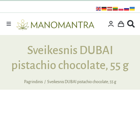
Praleisti
turinį
Toggle
Navigation
Dovanos
Sveikesnis DUBAI
Išpardavimas
pistachio chocolate, 55 g
Vitaminai ir maisto papildai
Kosmetika
Pagrindinis
Sveikesnis DUBAI pistachio chocolate, 55 g
Specialūs pasiūlymai
Supermaistas
Rinkiniai
NUOLAIDA
IŠPARDUOTA
Kita produkcija
Apie mus