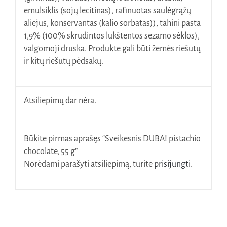
emulsiklis (sojų lecitinas), rafinuotas saulėgrąžų
aliejus, konservantas (kalio sorbatas)), tahini pasta
1,9% (100% skrudintos lukštentos sezamo sėklos),
valgomoji druska. Produkte gali būti žemės riešutų
ir kitų riešutų pėdsakų.
Atsiliepimų dar nėra.
Būkite pirmas aprašęs “Sveikesnis DUBAI pistachio
chocolate, 55 g”
Norėdami parašyti atsiliepimą, turite
prisijungti
.