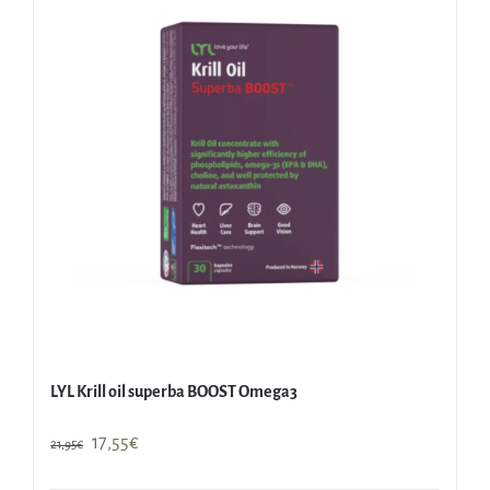
LYL Krill oil superba BOOST Omega3
Original
Current
17,55
€
21,95
€
price
price