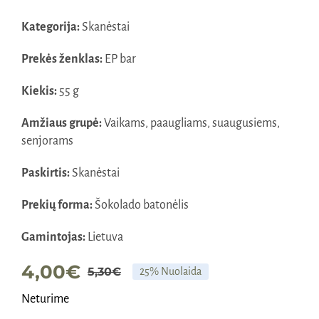
Kategorija:
Skanėstai
Prekės ženklas:
EP bar
Kiekis:
55 g
Amžiaus grupė:
Vaikams, paaugliams, suaugusiems,
senjorams
Paskirtis:
Skanėstai
Prekių forma:
Šokolado batonėlis
Gamintojas:
Lietuva
4,00
€
5,30
€
25% Nuolaida
Original
Current
Neturime
price
price