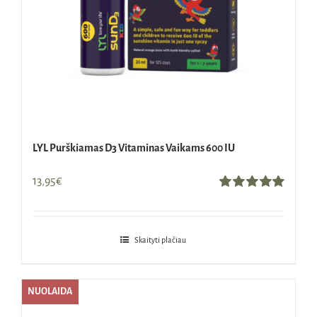
LYL Purškiamas D3 Vitaminas Vaikams 600 IU
13,95
€
Įvertinimas:
5.00
iš 5
Skaityti plačiau
NUOLAIDA