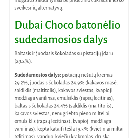
mėgautis saldumynais be pridėtinio cukraus ir ieško
sveikesnių alternatyvų.
Dubai Choco batonėlio
sudedamosios dalys
Baltasis ir juodasis šokoladas su pistacijų įdaru
(29.2%).
Sudedamosios dalys:
pistacijų riešutų kremas
29.2%, juodasis šokoladas 24.9% (kakavos masė,
saldiklis (maltitolis), kakavos sviestas, kvapioji
medžiaga vanilinas, emulsiklis (rapsų lecitinas),
baltasis šokoladas 24.4% (saldiklis (maltitolis),
kakavos sviestas, nenugriebto pieno milteliai,
emulsiklis (rapsų lecitinas), kvapioji medžiaga
vanilinas), kepta kataifi tešla 19.5% (kvietiniai miltai
(glitimas), vanduo, kviečių krakmolas, druska,