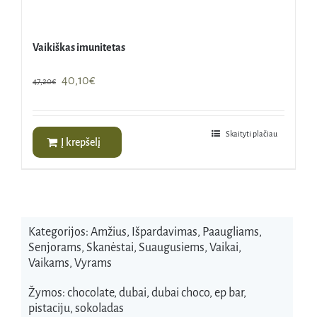
Vaikiškas imunitetas
Original
Current
40,10
€
47,20
€
price
price
was:
is:
47,20€.
40,10€.
Skaityti plačiau
Į krepšelį
Kategorijos:
Amžius
,
Išpardavimas
,
Paaugliams
,
Senjorams
,
Skanėstai
,
Suaugusiems
,
Vaikai
,
Vaikams
,
Vyrams
Žymos:
chocolate
,
dubai
,
dubai choco
,
ep bar
,
pistaciju
,
sokoladas