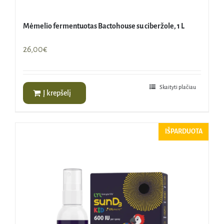
Mėmelio fermentuotas Bactohouse su ciberžole, 1 L
26,00
€
Skaityti plačiau
Į krepšelį
IŠPARDUOTA