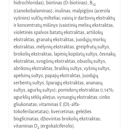
hidrochloridas), biotinas (D-biotinas), B
12
(cianokobalaminas); inulinas; malpigijos (acerola
vyšnios) sulčių milteliai; vaisių ir daržovių ekstraktų
ir koncentratų mišinys (vaistinių melisų ekstraktas,
violetinės spalvos batatų ekstraktas, artišokų
ekstraktas, granatų ekstraktas, juodųjų morkų
ekstraktas, mėlynių ekstraktas, greipfrutų sultys,
brokolių ekstraktas, lapinių kopūstų sultys, česnakų
ekstraktas, svogūnų ekstraktas, obuolių sultys,
abrikosų ekstraktas, braškių sultys, vyšnių sultys,
apelsinų sultys, papajų ekstraktas, juodųjų
serbentų sultys, šparagų ekstraktas, ananasų
sultys, agurkų sultys); pomidorų ekstraktas 0,14%;
agurklių sėklų aliejus; vynuogių ekstraktas; cinko
gliukonatas; vitaminas E (DL-alfa-
tokoferilacetatas); kvercetinas; geležies
bisglicinatas; džiovintas brokolių ekstraktas;
vitaminas D
(ergokalciferolis).
2