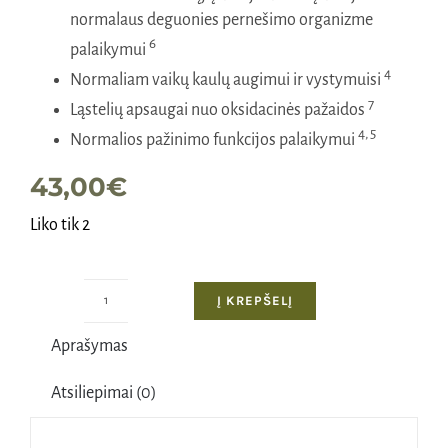
normalaus deguonies pernešimo organizme
6
palaikymui
4
Normaliam vaikų kaulų augimui ir vystymuisi
7
Ląstelių apsaugai nuo oksidacinės pažaidos
4, 5
Normalios pažinimo funkcijos palaikymui
43,00
€
Liko tik 2
Į KREPŠELĮ
produkto
kiekis:
Aprašymas
DR.
WOLZ
Atsiliepimai (0)
VITALKOMPLEX