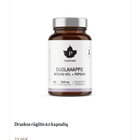
Druskos rūgštis 60 kapsulių
23,95
€