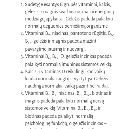
Sudėtyje esantys B grupės vitaminai, kalcis,
geležis ir magnis svarbūs normaliai energinių
medžiagų apykaitai. Geležis padeda palaikyti
normalų deguonies pernešimą organizme.
Vitaminai B
, niacinas, pantoteno rūgštis, B
,
2
6
B
, geležis ir magnis padeda mažinti
12
pavargimo jausmą ir nuovargį.
Vitaminai B
, B
, D, geležis ir cinkas padeda
6
12
palaikyti normalią imuninės sistemos veiklą.
Kalcis ir vitaminas D reikalingi, kad vaikų
kaulai normaliai augtų ir vystytųsi. Geležis
naudinga normaliai vaikų pažintinei raidai.
Vitaminai B
, B
, niacinas, B
, B
, biotinas ir
1
2
6
12
magnis padeda palaikyti normalią nervų
sistemos veiklą. Vitaminai B
, B
, B
ir
1
6
12
biotinas padeda palaikyti normalią
psichologinę funkciją, o geležis ir cinkas –