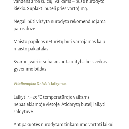
vandens arba sulčių. Vaikams – pusė nurodyto
kiekio. Suplakti butelį prieš vartojimą.
Negali būti viršyta nurodyta rekomenduojama
paros dozė.
Maisto papildas neturėtų būti vartojamas kaip
maisto pakaitalas.
Svarbu įvairi ir subalansuota mityba bei sveikas
gyvenimo būdas.
Vitalkomplex Dr. Wolz
laikymas
Laikyti 4–25 °C temperatūroje vaikams
nepasiekiamoje vietoje. Atidarytą butelį laikyti
šaldytuve.
Ant pakuotės nurodytam tinkamumo vartoti laikui