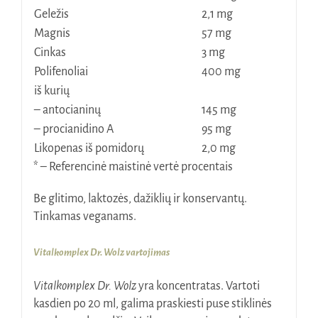
Geležis
2,1 mg
Magnis
57 mg
Cinkas
3 mg
Polifenoliai
400 mg
iš kurių
– antocianinų
145 mg
– procianidino A
95 mg
Likopenas iš pomidorų
2,0 mg
* – Referencinė maistinė vertė procentais
Be glitimo, laktozės, dažiklių ir konservantų.
Tinkamas veganams.
Vitalkomplex Dr. Wolz vartojimas
Vitalkomplex Dr. Wolz
yra koncentratas. Vartoti
kasdien po 20 ml, galima praskiesti puse stiklinės