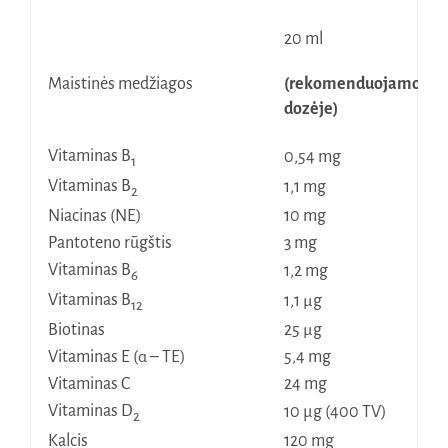
20 ml
Maistinės medžiagos
(rekomenduojamoje p
dozėje)
Vitaminas B
0,54 mg
1
Vitaminas B
1,1 mg
2
Niacinas (NE)
10 mg
Pantoteno rūgštis
3 mg
Vitaminas B
1,2 mg
6
Vitaminas B
1,1 μg
12
Biotinas
25 μg
Vitaminas E (α – TE)
5,4 mg
Vitaminas C
24 mg
Vitaminas D
10 µg (400 TV)
2
Kalcis
120 mg