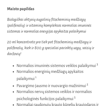
Maisto papildas
Biologiškai aktyvių augalinių fitocheminių medžiagų
(polifenolių) ir vitaminų kompleksas normalios imuninės
sistemos ir normalios energijos apykaitos palaikymui
20 ml koncentrato yra tiek pat fitocheminių medžiagų ir
polifenolių, kiek ir 800 g specialiai parinktų uogų, vaisių ir
daržovių!
3
Normalios imuninės sistemos veiklos palaikymui
Normalios energinių medžiagų apykaitos
1
palaikymui
2
Pavargimo jausmo ir nuovargio mažinimui
Normalios nervų sistemos veiklos ir normalios
5
psichologinės funkcijos palaikymui
Normaliai raudonųjų kraujo kūnelių kraujodaros ir