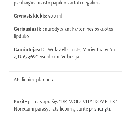
pasibaigus maisto papildo vartoti negalima.
Grynasis kiekis:
500 ml
Geriausias iki:
nurodyta ant kartoninės pakuotės
lipduko
Gamintojas:
Dr. Wolz Zell GmbH, Marienthaler Str.
3, D-65366 Geisenheim, Vokietija
Atsiliepimų dar nėra.
Būkite pirmas aprašęs “DR. WOLZ VITALKOMPLEX”
Norėdami parašyti atsiliepimą, turite
prisijungti
.