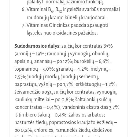
palaikyti normalią pažinimo funkciją.
Vitaminai B
, B
ir geležis svarbūs normaliai
6
12
raudonųjų kraujo kūnelių kraujodarai.
Vitaminas C ir cinkas padeda apsaugoti
ląsteles nuo oksidacinės pažaidos.
Sudedamosios dalys:
sulčių koncentratas 83%
(aronijų – 19%; raudonųjų vynuogių, obuolių,
apelsinų, ananasų – po 12%; burokėlių – 6,6%,
topinambų – 5,0%; granatų – 4,2%, mėlynių –
2,5%; juodųjų morkų, juodųjų serbentų,
paprastųjų vyšnių – po 1,7%; erškėtuogių – 1,2%;
šeivamedžio uogų sulčių koncentratas, vynuogių
kauliukų milteliai – po 0,8%; šaltalankių sulčių
koncentratas – 0,4%); vandeninis ekstraktas 3,7%
iš (imbiero šaknų – 0,4%; žaliosios arbatos;
nasturtės žiedų, paprastosios kraujažolės žiedų –
po 0,2%; chlorelės, ramunėlės žiedų, dedešvos