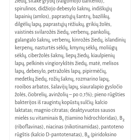
žiedų, šitake grybų (valgomojo dantenio),
spirulinos, didžiojo debesylo šaknų, indiškųjų
lapainių (amlos), paprastųjų šantrų, bazilikų,
dilgėlių lapų, paprastųjų rėžiukų, grikių žolės,
vaistinės svilarožės žiedų, verbenų, pankolių,
galangalo šaknų, verbenų, kinrožės žiedų, islandinių
kerpenų, nasturtės sėklų, kmynų sėklų, moliūgų
sėklų, ciberžolės šaknų, liepų žiedų, kiaulpienių
lapų, pelkinės vingiorykštės žiedų, matė, melisos
lapų, debesylo, petražolės lapų, pipirmėčių,
medetkų žiedų, rožių šaknų, rozmarino lapų,
rooibos arbatos, šalavijų lapų, siauralapio gysločio
žolės, čiobrelių, avinžolių – po 0,1%); pieno rūgšties
bakterijos iš raugintų kopūstų sulčių; kalcio
laktatas; magnio citratas; deaktyvuotos sausos
mielės su vitaminais B
(tiamino hidrochloridas), B
1
2
(riboflavinas), niacinas (nikotinamidas), pantoteno
rūgštis (kalcio D-pantotenatas), B
(piridoksino
6