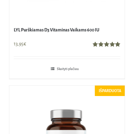
LYL Purškiamas D3 Vitaminas Vaikams 600 IU
13,95
€
Įvertinimas:
5.00
iš 5
Skaityti plačiau
IŠPARDUOTA