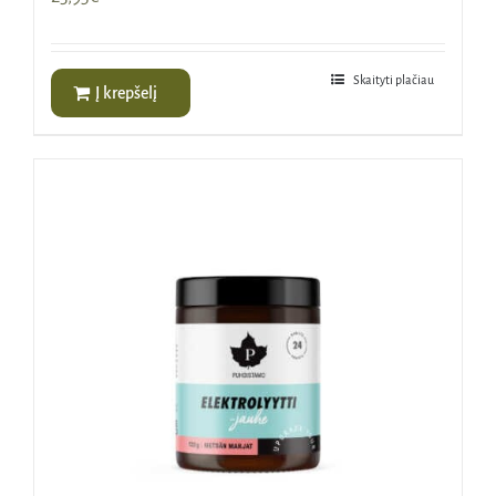
Skaityti plačiau
Į krepšelį