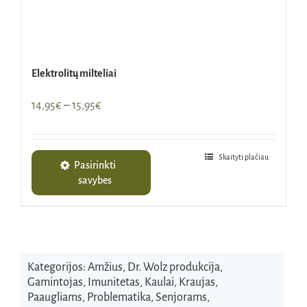
Elektrolitų milteliai
Price
14,95
€
–
15,95
€
range:
14,95€
through
Skaityti plačiau
Pasirinkti
15,95€
savybes
Kategorijos:
Amžius
,
Dr. Wolz produkcija
,
Gamintojas
,
Imunitetas
,
Kaulai
,
Kraujas
,
Paaugliams
,
Problematika
,
Senjorams
,