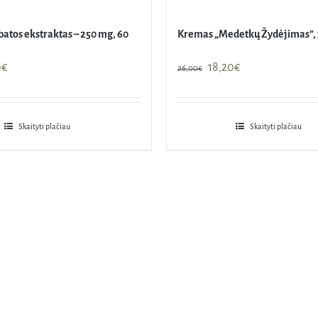
batos ekstraktas – 250 mg, 60
Kremas „Medetkų Žydėjimas”, 
nal
Current
Original
Current
0
€
18,20
€
26,00
€
price
price
price
is:
was:
is:
€.
10,00€.
26,00€.
18,20€.
Skaityti plačiau
Skaityti plačiau