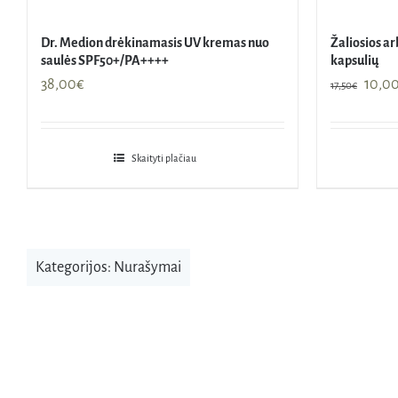
Dr. Medion drėkinamasis UV kremas nuo
Žaliosios ar
saulės SPF50+/PA++++
kapsulių
Origi
38,00
€
10,0
17,50
€
price
was:
17,50
Skaityti plačiau
Kategorijos:
Nurašymai