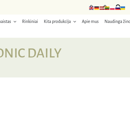
aistas
Rinkiniai
Kita produkcija
Apie mus
Naudinga žino
SONIC DAILY