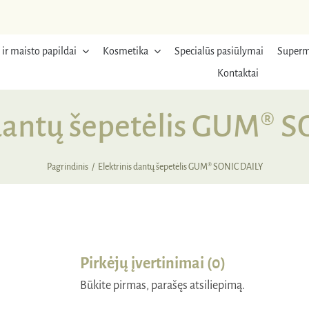
 ir maisto papildai
Kosmetika
Specialūs pasiūlymai
Superm
Kontaktai
 dantų šepetėlis GUM® 
Pagrindinis
Elektrinis dantų šepetėlis GUM® SONIC DAILY
RDUOTA
Pirkėjų įvertinimai (0)
Būkite pirmas, parašęs atsiliepimą.