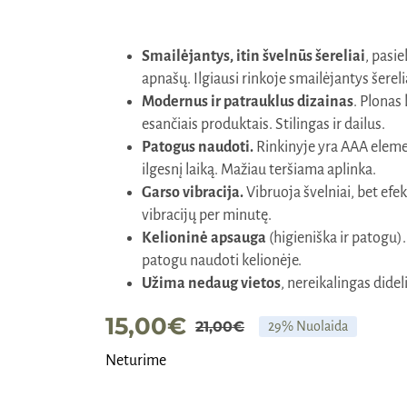
Smailėjantys, itin švelnūs šereliai
, pasi
apnašų. Ilgiausi rinkoje smailėjantys šerelia
Modernus ir patrauklus dizainas
. Plonas 
esančiais produktais. Stilingas ir dailus.
Patogus naudoti.
Rinkinyje yra AAA eleme
ilgesnį laiką. Mažiau teršiama aplinka.
Garso vibracija.
Vibruoja švelniai, bet efe
vibracijų per minutę.
Kelioninė apsauga
(higieniška ir patogu).
patogu naudoti kelionėje.
Užima nedaug vietos
, nereikalingas didel
15,00
€
21,00
€
29% Nuolaida
Original
Current
Neturime
price
price
was:
is: