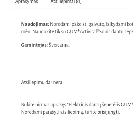
Aprašymas
Atsiliepimai (0)
Naudojimas:
Norėdami pakeisti galvutę, laikydami kot
mėn. Naudokite tik su GUM
®
Activital
®
Sonic dantų šepe
Gamintojas:
Šveicarija.
Atsiliepimų dar nėra.
Būkite pirmas aprašęs “Elektrinis dantų šepetėlis GU
Norėdami parašyti atsiliepimą, turite
prisijungti
.