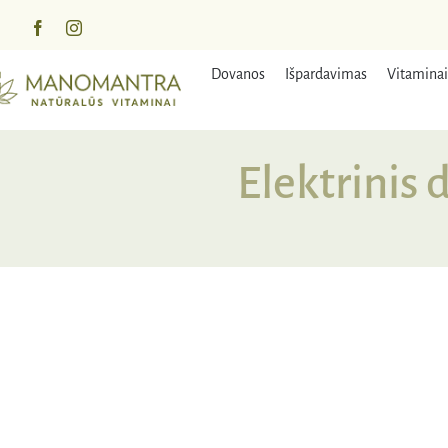
Praleisti
turinį
Dovanos
Išpardavimas
Vitaminai
Elektrinis
NUOLAIDA
IŠPA