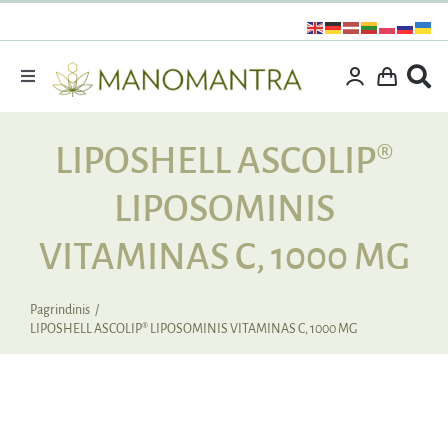
Praleisti
turinį
Toggle
Navigation
Dovanos
LIPOSHELL ASCOLIP®
Išpardavimas
LIPOSOMINIS
Vitaminai ir maisto papildai
Kosmetika
VITAMINAS C, 1000 MG
Specialūs pasiūlymai
Pagrindinis
Supermaistas
LIPOSHELL ASCOLIP® LIPOSOMINIS VITAMINAS C, 1000 MG
Rinkiniai
Kita produkcija
Apie mus