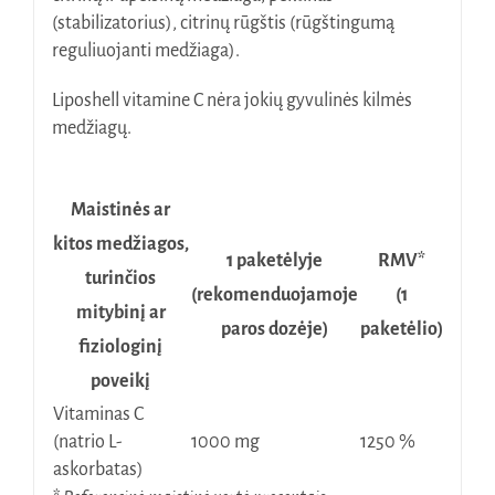
(stabilizatorius), citrinų rūgštis (rūgštingumą
reguliuojanti medžiaga).
Liposhell vitamine C nėra jokių gyvulinės kilmės
medžiagų.
Maistinės ar
kitos medžiagos,
1 paketėlyje
RMV*
turinčios
(rekomenduojamoje
(1
mitybinį ar
paros dozėje)
paketėlio)
fiziologinį
poveikį
Vitaminas C
(natrio L-
1000 mg
1250 %
askorbatas)