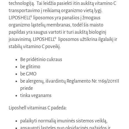
technologiją. Tai leidžia pasiekti itin aukštą vitamino C
transportavimo į reikiamą organizmo vietą lygį.
LIPOSHELL® liposomos yra panašios į žmogaus
organizmo ląstelių membranas, todėl šis maisto
papildas yra saugus vartoti ir turi aukštą biologinį
įsisavinimą. LIPOSHELL® liposomos užtikrina ilgalaikį ir
stabilų vitamino C poveikį.
Be pridėtinio cukraus
be glitimo
be GMO
be alergenų, išvardintų Reglamento Nr. 1169/2011II
priede
tinka veganams
Liposhell vitaminas C padeda:
palaikyti normalią imuninės sistemos veiklą,
apsaugoti ląsteles nuo oksidacinės pažaidos ir