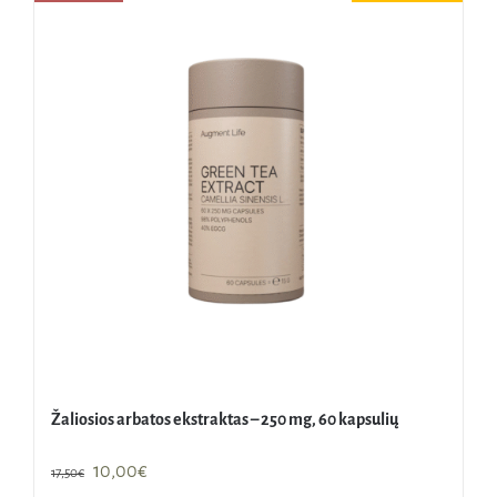
Žaliosios arbatos ekstraktas – 250 mg, 60 kapsulių
Original
Current
10,00
€
17,50
€