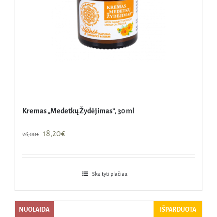
Kremas „Medetkų Žydėjimas”, 30 ml
Original
Current
18,20
€
26,00
€
price
price
was:
is:
26,00€.
18,20€.
Skaityti plačiau
NUOLAIDA
IŠPARDUOTA