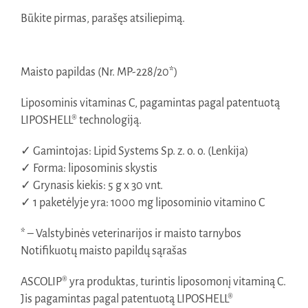
Būkite pirmas, parašęs atsiliepimą.
Maisto papildas (Nr. MP-228/20*)
Liposominis vitaminas C, pagamintas pagal patentuotą
LIPOSHELL® technologiją.
✓ Gamintojas: Lipid Systems Sp. z. o. o. (Lenkija)
✓ Forma: liposominis skystis
✓ Grynasis kiekis: 5 g x 30 vnt.
✓ 1 paketėlyje yra: 1000 mg liposominio vitamino C
* – Valstybinės veterinarijos ir maisto tarnybos
Notifikuotų maisto papildų sąrašas
ASCOLIP® yra produktas, turintis liposomonį vitaminą C.
Jis pagamintas pagal patentuotą LIPOSHELL®