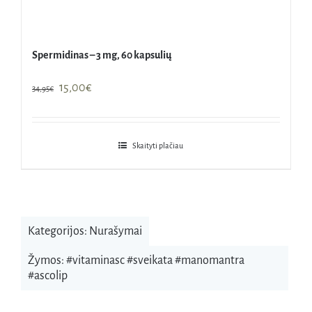
Spermidinas – 3 mg, 60 kapsulių
Original
Current
15,00
€
34,95
€
price
price
was:
is:
34,95€.
15,00€.
Skaityti plačiau
Kategorijos:
Nurašymai
Žymos:
#vitaminasc #sveikata #manomantra
#ascolip