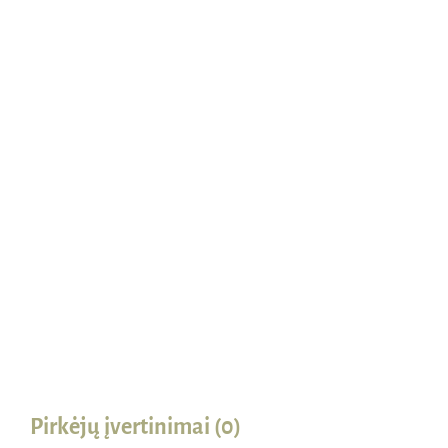
NUOLAIDA
IŠPARDUOTA
Naudinga žinoti
Kontaktai
Pirkėjų įvertinimai (0)