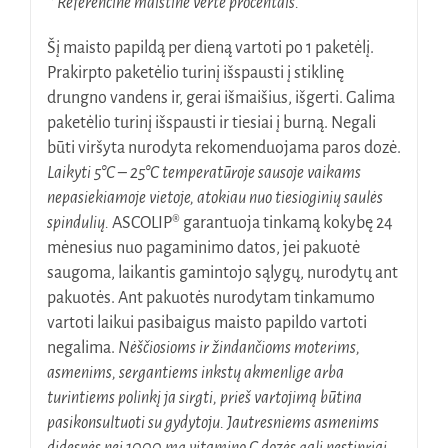
* Referencinė maistinė vertė procentais.
Šį maisto papildą per dieną vartoti po 1 paketėlį.
Prakirpto paketėlio turinį išspausti į stiklinę
drungno vandens ir, gerai išmaišius, išgerti. Galima
paketėlio turinį išspausti ir tiesiai į burną. Negali
būti viršyta nurodyta rekomenduojama paros dozė.
Laikyti 5°C – 25°C temperatūroje sausoje vaikams
nepasiekiamoje vietoje, atokiau nuo tiesioginių saulės
spindulių.
ASCOLIP® garantuoja tinkamą kokybę 24
mėnesius nuo pagaminimo datos, jei pakuotė
saugoma, laikantis gamintojo sąlygų, nurodytų ant
pakuotės. Ant pakuotės nurodytam tinkamumo
vartoti laikui pasibaigus maisto papildo vartoti
negalima.
Nėščiosioms ir žindančioms moterims,
asmenims, sergantiems inkstų akmenlige arba
turintiems polinkį ja sirgti, prieš vartojimą būtina
pasikonsultuoti su gydytoju.
Jautresniems asmenims
didesnės nei 1000 mg vitamino C dozės gali nestipriai