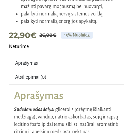
mažinti pavargimo jausmą bei nuovargį,
palaikyti normalią nervų sistemos veiklą,
palaikyti normalią energijos apykaitą.
22,90
€
26,90
€
15% Nuolaida
Original
Current
Neturime
price
price
was:
is:
Aprašymas
26,90€.
22,90€.
Atsiliepimai (0)
Aprašymas
Sudedamosios dalys:
glicerolis (drėgmę išlaikanti
medžiaga), vanduo, natrio askorbatas, sojų ir rapsų
lecitino fosfolipidai (emulsiklis), natūrali aromatinė
citrinų ir apelsinų medžiaga, pektinas