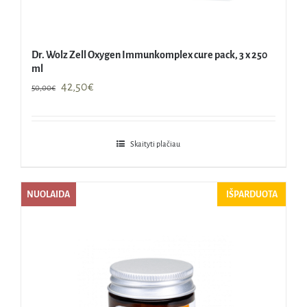
Dr. Wolz Zell Oxygen Immunkomplex cure pack, 3 x 250
ml
Original
Current
42,50
€
50,00
€
price
price
was:
is:
50,00€.
42,50€.
Skaityti plačiau
NUOLAIDA
IŠPARDUOTA