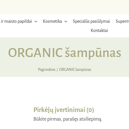
 ir maisto papildai
Kosmetika
Specialūs pasiūlymai
Superm
Kontaktai
ORGANIC šampūnas
Pagrindinis
ORGANIC šampūnas
RDUOTA
Pirkėjų įvertinimai (0)
Būkite pirmas, parašęs atsiliepimą.