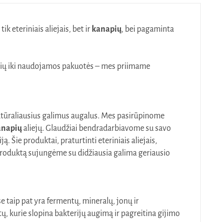
 eteriniais aliejais, bet ir
kanapių
, bei pagaminta
dalių iki naudojamos pakuotės – mes priimame
natūraliausius galimus augalus. Mes pasirūpinome
anapių
aliejų. Glaudžiai bendradarbiavome su savo
Šie produktai, praturtinti eteriniais aliejais,
 produktą sujungėme su didžiausia galima geriausio
e taip pat yra fermentų, mineralų, jonų ir
ų, kurie slopina bakterijų augimą ir pagreitina gijimo