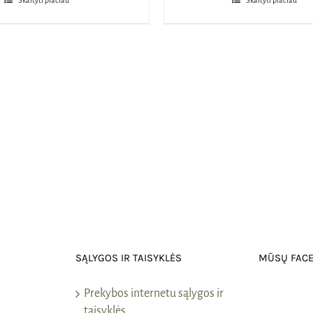
Skaityti plačiau
Skaityti plačiau
SĄLYGOS IR TAISYKLĖS
MŪSŲ FAC
Prekybos internetu sąlygos ir
taisyklės