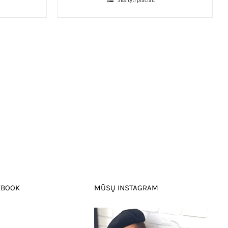
Skaityti plačiau
EBOOK
MŪSŲ INSTAGRAM