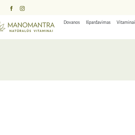
Praleisti
turinį
Dovanos
Išpardavimas
Vitaminai
IŠPA