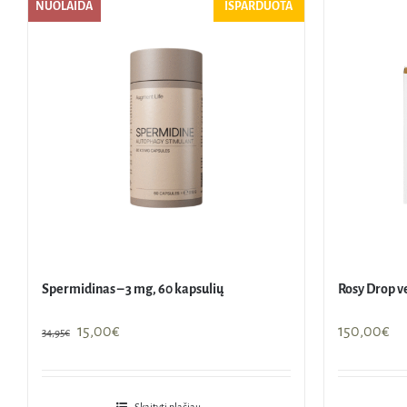
NUOLAIDA
IŠPARDUOTA
Spermidinas – 3 mg, 60 kapsulių
Rosy Drop ve
Original
Current
15,00
€
150,00
€
34,95
€
price
price
was:
is:
34,95€.
15,00€.