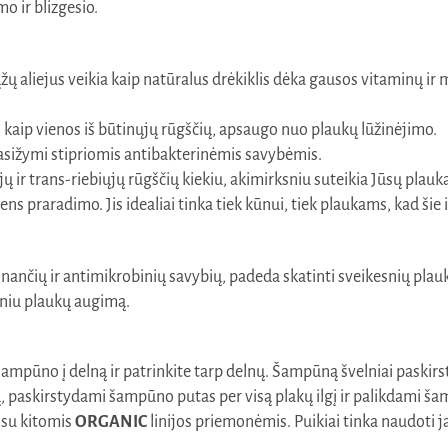
o ir blizgesio.
aliejus veikia kaip natūralus drėkiklis dėka gausos vitaminų ir mi
kaip vienos iš būtinųjų rūgščių, apsaugo nuo plaukų lūžinėjimo.
pasižymi stipriomis antibakterinėmis savybėmis.
ų ir trans-riebiųjų rūgščių kiekiu, akimirksniu suteikia Jūsų plauk
ens praradimo. Jis idealiai tinka tiek kūnui, tiek plaukams, kad šie
nančių ir antimikrobinių savybių, padeda skatinti sveikesnių pla
sniu plaukų augimą.
 šampūno į delną ir patrinkite tarp delnų. Šampūną švelniai paskir
tą, paskirstydami šampūno putas per visą plakų ilgį ir palikdami š
 su kitomis
ORGANIC
linijos priemonėmis. Puikiai tinka naudoti ja