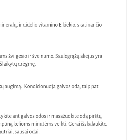
neralų, ir didelio vitamino E kiekio, skatinančio
ams žvilgesio ir švelnumo. Saulėgrąžų aliejus yra
 išlaikytų drėgmę.
ukų augimą. Kondicionuoja galvos odą, taip pat
stykite ant galvos odos ir masažuokite odą pirštų
ampūną kelioms minutėms veikti. Gerai išskalaukite.
utriai, sausai odai.