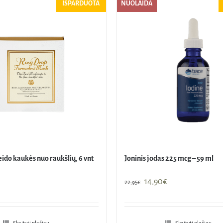
IŠPARDUOTA
NUOLAIDA
ido kaukės nuo raukšlių, 6 vnt
Joninis jodas 225 mcg – 59 ml
Original
Current
14,90
€
22,95
€
price
price
was:
is:
22,95€.
14,90€.