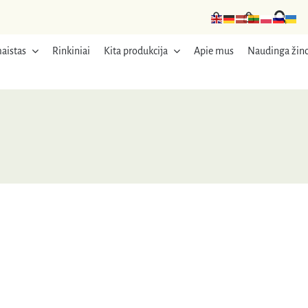
aistas
Rinkiniai
Kita produkcija
Apie mus
Naudinga žino