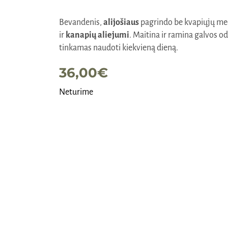
Bevandenis,
alijošiaus
pagrindo be kvapiųjų medži
ir
kanapių aliejumi
. Maitina ir ramina galvos od
tinkamas naudoti kiekvieną dieną.
36,00
€
Neturime