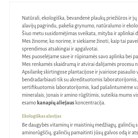
Natūrali, ekologiška, bevandenė plaukų priežiūros ir jų 
alavijų pagrindu, pakelia grynumo, natūralumo ir ekol
Šiuo metu susidomėjimas sveikata, mityba ir aplinkai d
Mes žinome, ko norime, ir siekiame žinoti, kaip tai pa
sprendimus atsakingai ir apgalvotai.
Mes puoselėjame save ir rūpinamės savo aplinka bei p
Mes renkamės skaidrumą ir atvirai dalijamės procesu n
Apsilankę skirtingose plantacijose ir įvairiose pasaul
bendradarbiauti tik su akredituotomis laboratorijomis,
sertifikuotomis laboratorijomis, kad pašalintumėme vand
mineralais, jonais ir amino rūgštimis, suteikia mums 
esamo
kanapių aliejaus
koncentracija.
Ekologiškas alavijas
Be daugybės vitaminų ir maistinių medžiagų, galinčių su
aminorūgščių, galinčių pamaitinti jūsų galvos odą ir at