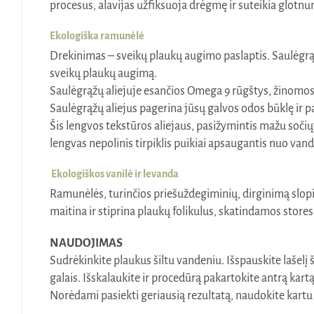
procesus, alavijas užfiksuoja drėgmę ir suteikia glotnum
Ekologiška ramunėlė
Drekinimas – sveikų plaukų augimo paslaptis. Saulėgrąžų 
sveikų plaukų augimą.
Saulėgrąžų aliejuje esančios Omega 9 rūgštys, žinomos 
Saulėgrąžų aliejus pagerina jūsų galvos odos būklę ir 
Šis lengvos tekstūros aliejaus, pasižymintis mažu sočiųj
lengvas nepolinis tirpiklis puikiai apsaugantis nuo vand
Ekologiškos vanilė ir levanda
Ramunėlės, turinčios priešuždegiminių, dirginimą slopi
maitina ir stiprina plaukų folikulus, skatindamos store
NAUDOJIMAS
Sudrėkinkite plaukus šiltu vandeniu. Išspauskite lašelį
galais. Išskalaukite ir procedūrą pakartokite antrą kar
Norėdami pasiekti geriausią rezultatą, naudokite kartu