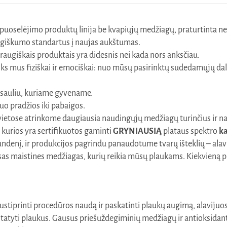
puoselėjimo produktų linija be kvapiųjų medžiagų, praturtinta ne tik
ogiškumo standartus į naujas aukštumas.
raugiškais produktais yra didesnis nei kada nors anksčiau.
veiks mus fiziškai ir emociškai: nuo mūsų pasirinktų sudedamųjų 
asauliu, kuriame gyvename.
uo pradžios iki pabaigos.
io vietose atrinkome daugiausia naudingųjų medžiagų turinčius ir 
 kurios yra sertifikuotos gaminti
GRYNIAUSIĄ
plataus spektro
k
enį, ir produkcijos pagrindu panaudotume tvarų išteklių – alaviją. 
visas maistines medžiagas, kurių reikia mūsų plaukams. Kiekvieną
stiprinti procedūros naudą ir paskatinti plaukų augimą, alavijuos
statyti plaukus. Gausus priešuždegiminių medžiagų ir antioksidant