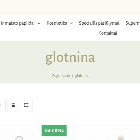
 ir maisto papildai
Kosmetika
Specialūs pasiūlymai
Superm
Kontaktai
glotnina
Pagrindinis
glotnina
NAUJIENA