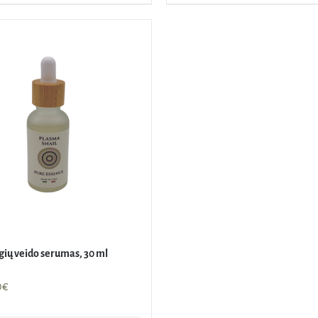
gių veido serumas, 30 ml
nal
Current
0
€
price