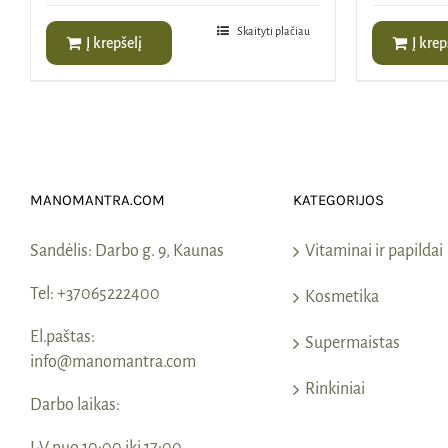
was:
is:
was:
35,00€.
21,00€.
55,0
Skaityti plačiau
Į krepšelį
Į krep
MANOMANTRA.COM
KATEGORIJOS
Sandėlis:
Darbo g. 9, Kaunas
Vitaminai ir papildai
Tel:
+37065222400
Kosmetika
El.paštas:
Supermaistas
info@manomantra.com
Rinkiniai
Darbo laikas: