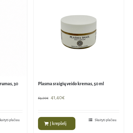
erumas, 30
Plasma sraigių veido kremas, 50 ml
Original
Current
41,40
€
69,00
€
price
price
was:
is:
69,00€.
41,40€.
kaityti plačiau
Skaityti plačiau
Į krepšelį