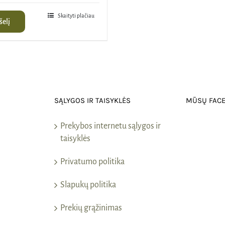
is:
0€.
33,00€.
Skaityti plačiau
šelį
SĄLYGOS IR TAISYKLĖS
MŪSŲ FAC
Prekybos internetu sąlygos ir
taisyklės
Privatumo politika
Slapukų politika
Prekių grąžinimas