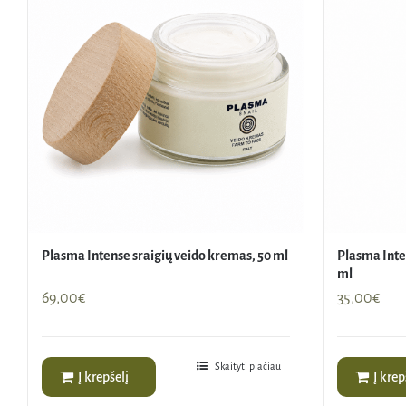
Plasma Intense sraigių veido kremas, 50 ml
Plasma Inte
ml
69,00
€
35,00
€
Skaityti plačiau
Į krepšelį
Į krep