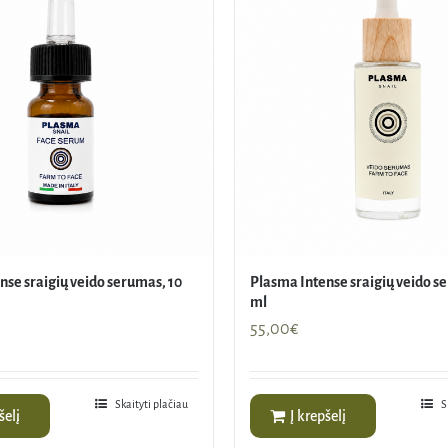
nse sraigių veido serumas, 10
Plasma Intense sraigių veido s
ml
55,00
€
Skaityti plačiau
S
šelį
Į krepšelį