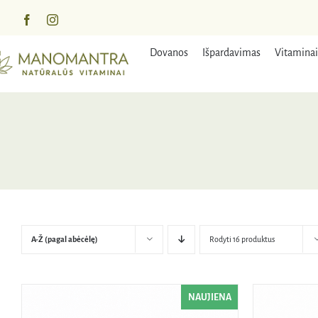
Praleisti
turinį
Dovanos
Išpardavimas
Vitaminai
A-Ž (pagal abėcėlę)
Rodyti 16 produktus
NAUJIENA