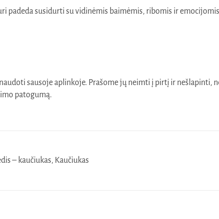
kuri padeda susidurti su vidinėmis baimėmis, ribomis ir emocijomis
audoti sausoje aplinkoje. Prašome jų neimti į pirtį ir nešlapinti, ne
ojimo patogumą.
dis – kaučiukas, Kaučiukas