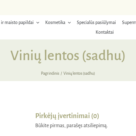
 ir maisto papildai
Kosmetika
Specialūs pasiūlymai
Superm
Kontaktai
Vinių lentos (sadhu)
Pagrindinis
Vinių lentos (sadhu)
RDUOTA
Pirkėjų įvertinimai (0)
Būkite pirmas, parašęs atsiliepimą.