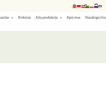
aistas
Rinkiniai
Kita produkcija
Apie mus
Naudinga žino