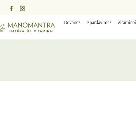
Praleisti
turinį
Dovanos
Išpardavimas
Vitaminai
NUOLAIDA
IŠPA