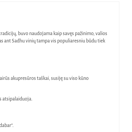
gų tradicijų, buvo naudojama kaip savęs pažinimo, valios
mas ant Sadhu vinių tampa vis populiaresniu būdu tiek
airūs akupresūros taškai, susiję su viso kūno
s atsipalaiduoja.
dabar“.