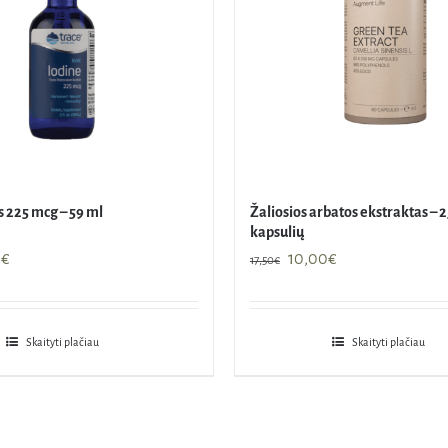
s 225 mcg – 59 ml
Žaliosios arbatos ekstraktas – 
kapsulių
nal
Current
Original
Current
0
€
10,00
€
17,50
€
price
price
price
is:
was:
is:
€.
14,90€.
17,50€.
10,00€.
Skaityti plačiau
Skaityti plačiau