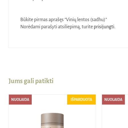
Būkite pirmas aprašęs “Vinių lentos (sadhu)”
Norėdami parašyti atsiliepimą, turite
prisijungti
.
Jums gali patikti
NUOLAIDA
IŠPARDUOTA
NUOLAIDA