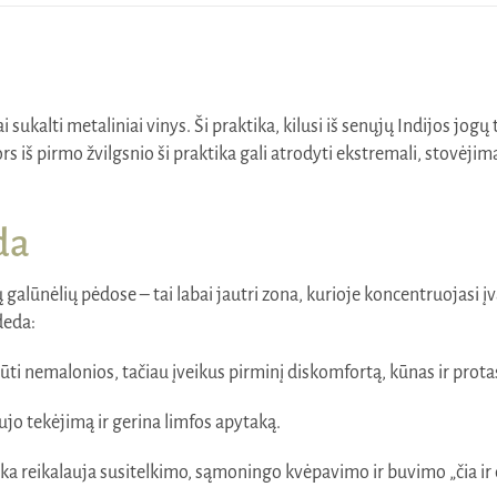
lentos
(sadhu)
ai sukalti metaliniai vinys. Ši praktika, kilusi iš senųjų Indijos jo
s iš pirmo žvilgsnio ši praktika gali atrodyti ekstremali, stovėji
da
galūnėlių pėdose – tai labai jautri zona, kurioje koncentruojasi įv
deda:
ti nemalonios, tačiau įveikus pirminį diskomfortą, kūnas ir prota
jo tekėjimą ir gerina limfos apytaką.
ika reikalauja susitelkimo, sąmoningo kvėpavimo ir buvimo „čia ir 