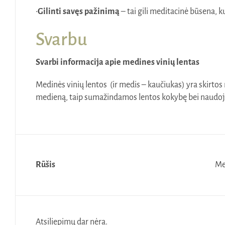
•
Gilinti savęs pažinimą
– tai gili meditacinė būsena, 
Svarbu
Svarbi informacija apie medines vinių lentas
Medinės vinių lentos (ir medis – kaučiukas) yra skirtos n
medieną, taip sumažindamos lentos kokybę bei naud
Rūšis
Me
Atsiliepimų dar nėra.