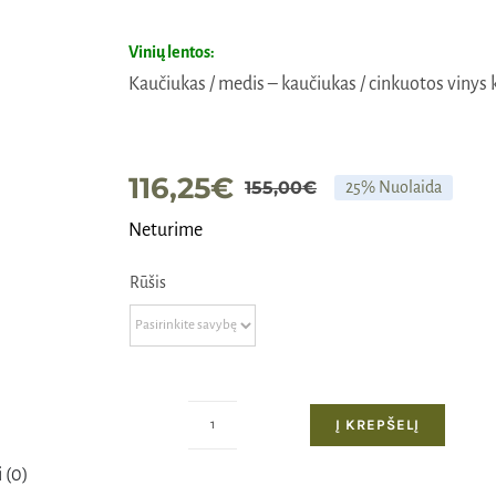
Vinių lentos:
Kaučiukas / medis – kaučiukas / cinkuotos vinys 
116,25
€
155,00
€
25% Nuolaida
Original
Current
Neturime
price
price
was:
is:
Rūšis
155,00€.
116,25€.
Į KREPŠELĮ
produkto
kiekis:
 (0)
Vinių