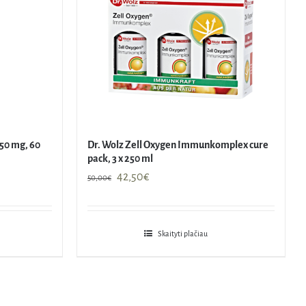
250 mg, 60
Dr. Wolz Zell Oxygen Immunkomplex cure
pack, 3 x 250 ml
Original
Current
42,50
€
50,00
€
price
price
was:
is:
50,00€.
42,50€.
Skaityti plačiau