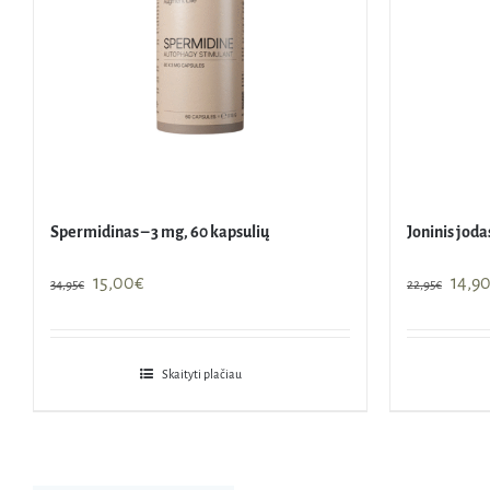
Spermidinas – 3 mg, 60 kapsulių
Joninis joda
Original
Current
Origi
15,00
€
14,9
34,95
€
22,95
€
price
price
price
was:
is:
was:
34,95€.
15,00€.
22,95
Skaityti plačiau