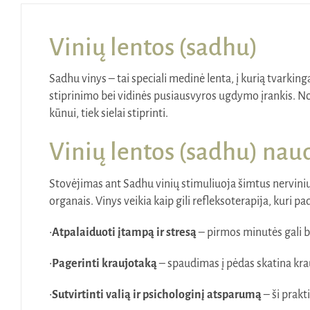
Vinių lentos (sadhu)
Sadhu vinys – tai speciali medinė lenta, į kurią tvarking
stiprinimo bei vidinės pusiausvyros ugdymo įrankis. Nor
kūnui, tiek sielai stiprinti.
Vinių lentos (sadhu) nau
Stovėjimas ant Sadhu vinių stimuliuoja šimtus nervinių 
organais. Vinys veikia kaip gili refleksoterapija, kuri pa
•
Atpalaiduoti įtampą ir stresą
– pirmos minutės gali bū
•
Pagerinti kraujotaką
– spaudimas į pėdas skatina krau
•
Sutvirtinti valią ir psichologinį atsparumą
– ši prakt