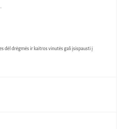
.
s dėl drėgmės ir kaitros vinutės gali įsispausti į