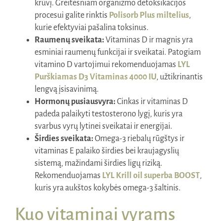
krūvį. Greitesniam organizmo detoksikacijos
procesui galite rinktis
Polisorb Plus miltelius
,
kurie efektyviai pašalina toksinus.
Raumenų sveikata:
Vitaminas D ir magnis yra
esminiai raumenų funkcijai ir sveikatai. Patogiam
vitamino D vartojimui rekomenduojamas
LYL
Purškiamas D3 Vitaminas 4000 IU
, užtikrinantis
lengvą įsisavinimą.
Hormonų pusiausvyra:
Cinkas ir vitaminas D
padeda palaikyti testosterono lygį, kuris yra
svarbus vyrų lytinei sveikatai ir energijai.
Širdies sveikata:
Omega-3 riebalų rūgštys ir
vitaminas E palaiko širdies bei kraujagyslių
sistemą, mažindami širdies ligų riziką.
Rekomenduojamas
LYL Krill oil superba BOOST
,
kuris yra aukštos kokybės omega-3 šaltinis.
Kuo vitaminai vyrams