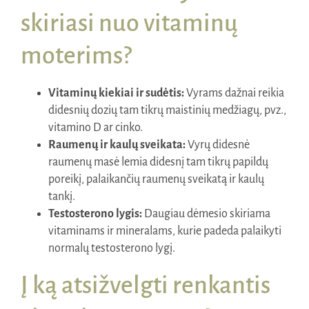
skiriasi nuo vitaminų
moterims?
Vitaminų kiekiai ir sudėtis:
Vyrams dažnai reikia
didesnių dozių tam tikrų maistinių medžiagų, pvz.,
vitamino D ar cinko.
Raumenų ir kaulų sveikata:
Vyrų didesnė
raumenų masė lemia didesnį tam tikrų papildų
poreikį, palaikančių raumenų sveikatą ir kaulų
tankį.
Testosterono lygis:
Daugiau dėmesio skiriama
vitaminams ir mineralams, kurie padeda palaikyti
normalų testosterono lygį.
Į ką atsižvelgti renkantis