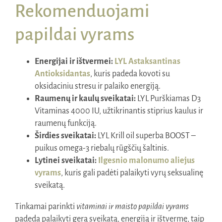
Rekomenduojami
papildai vyrams
Energijai ir ištvermei:
LYL Astaksantinas
Antioksidantas
, kuris padeda kovoti su
oksidaciniu stresu ir palaiko energiją.
Raumenų ir kaulų sveikatai:
LYL Purškiamas D3
Vitaminas 4000 IU, užtikrinantis stiprius kaulus ir
raumenų funkciją.
Širdies sveikatai:
LYL Krill oil superba BOOST –
puikus omega-3 riebalų rūgščių šaltinis.
Lytinei sveikatai:
Ilgesnio malonumo aliejus
vyrams
, kuris gali padėti palaikyti vyrų seksualinę
sveikatą.
Tinkamai parinkti
vitaminai ir maisto papildai vyrams
padeda palaikyti gerą sveikatą, energiją ir ištvermę, taip