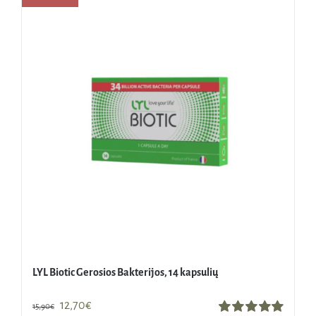
LYL Biotic Gerosios Bakterijos, 14 kapsulių
Original
Current
12,70
€
15,90
€