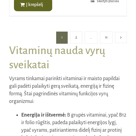
Skaityti plačiau
Į krepšelį
1
2
…
11
Vitaminų nauda vyrų
sveikatai
Vyrams tinkamai parinkti vitaminai ir maisto papildai
gali padėti palaikyti gerą sveikatą, energiją ir fizinę
formą. Štai pagrindinės vitaminų funkcijos vyrų
organizmui:
Energija ir ištvermė:
B grupės vitaminai, ypač B12
ir folio rūgštis, padeda palaikyti energijos lygį,
ypač vyrams, patiriantiems didelį fizinį ar protinį