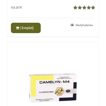
49,90
€
Įvertinimas:
5.00
iš 5
Skaityti plačiau
Į krepšelį