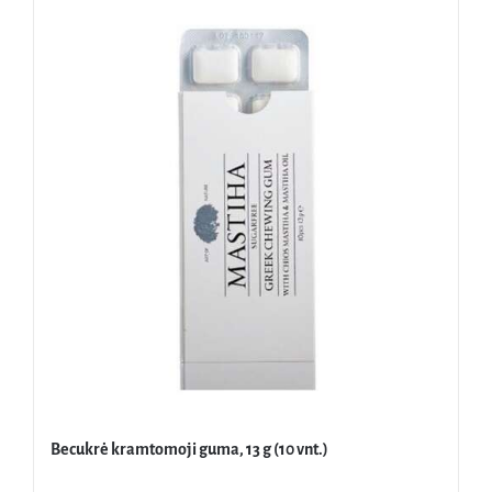
Becukrė kramtomoji guma, 13 g (10 vnt.)