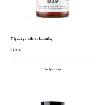
Triguba geležis, 60 kapsulių
21,95
€
Skaityti plačiau