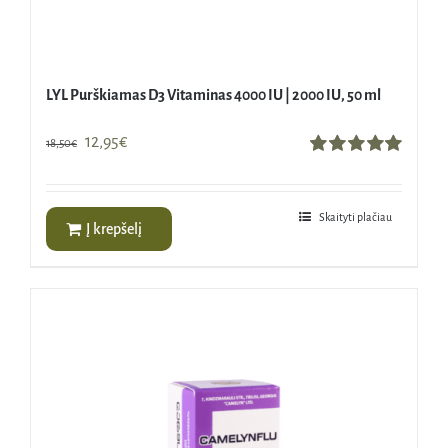
LYL Purškiamas D3 Vitaminas 4000 IU | 2000 IU, 50 ml
Original
Current
12,95
€
18,50
€
price
price
Įvertinimas:
5.00
iš 5
was:
is:
18,50€.
12,95€.
Skaityti plačiau
Į krepšelį