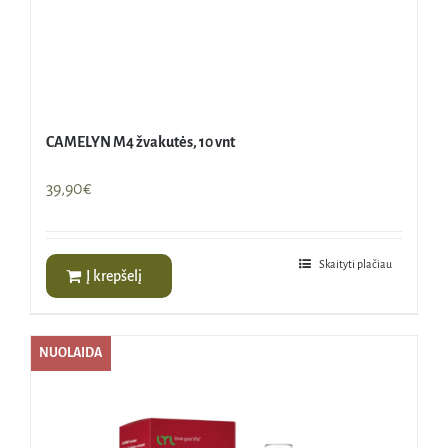
CAMELYN M4 žvakutės, 10 vnt
39,90
€
Skaityti plačiau
Į krepšelį
NUOLAIDA