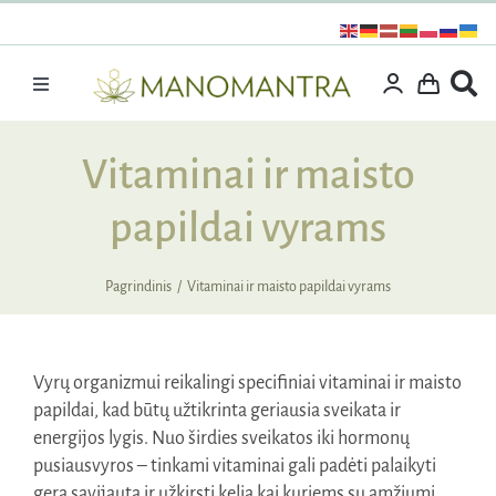
Praleisti
turinį
Toggle
Navigation
Dovanos
Vitaminai ir maisto
Išpardavimas
papildai vyrams
Vitaminai ir maisto papildai
Kosmetika
Pagrindinis
Vitaminai ir maisto papildai vyrams
Specialūs pasiūlymai
Supermaistas
Vyrų organizmui reikalingi specifiniai vitaminai ir maisto
Rinkiniai
papildai, kad būtų užtikrinta geriausia sveikata ir
energijos lygis. Nuo širdies sveikatos iki hormonų
Kita produkcija
pusiausvyros – tinkami vitaminai gali padėti palaikyti
Apie mus
gerą savijautą ir užkirsti kelią kai kuriems su amžiumi