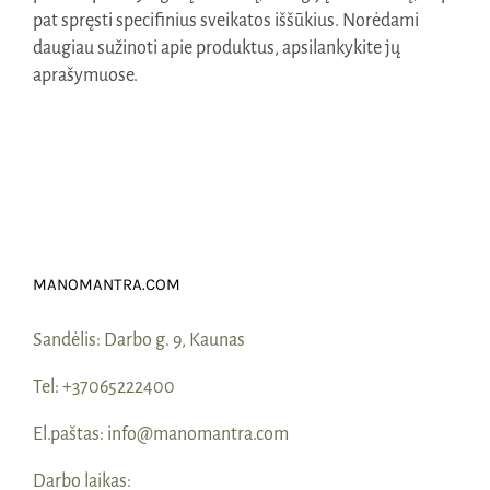
pat spręsti specifinius sveikatos iššūkius. Norėdami
daugiau sužinoti apie produktus, apsilankykite jų
aprašymuose.
MANOMANTRA.COM
Sandėlis:
Darbo g. 9, Kaunas
Tel:
+37065222400
El.paštas:
info@manomantra.com
Darbo laikas: