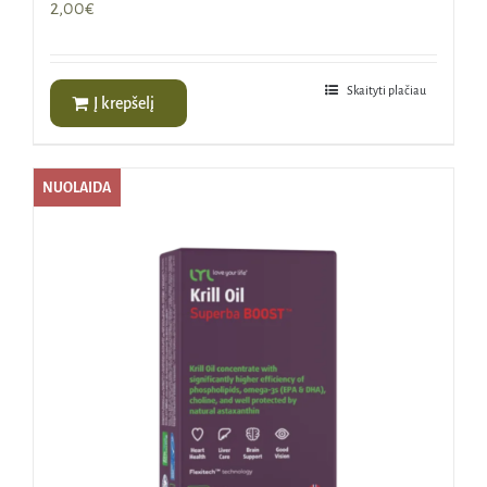
2,00
€
Skaityti plačiau
Į krepšelį
NUOLAIDA