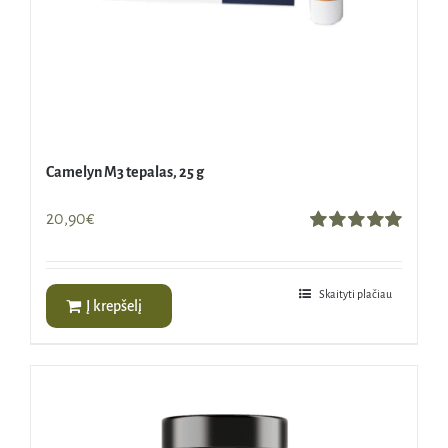
Camelyn M3 tepalas, 25 g
20,90
€
Įvertinimas:
5.00
iš 5
Skaityti plačiau
Į krepšelį