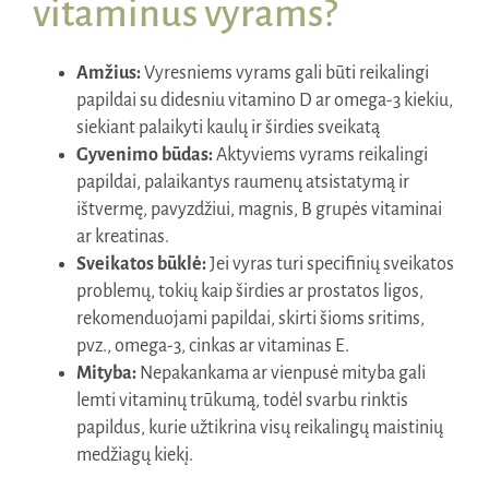
vitaminus vyrams?
Amžius:
Vyresniems vyrams gali būti reikalingi
papildai su didesniu vitamino D ar omega-3 kiekiu,
siekiant palaikyti kaulų ir širdies sveikatą
Gyvenimo būdas:
Aktyviems vyrams reikalingi
papildai, palaikantys raumenų atsistatymą ir
ištvermę, pavyzdžiui, magnis, B grupės vitaminai
ar kreatinas.
Sveikatos būklė:
Jei vyras turi specifinių sveikatos
problemų, tokių kaip širdies ar prostatos ligos,
rekomenduojami papildai, skirti šioms sritims,
pvz., omega-3, cinkas ar vitaminas E.
Mityba:
Nepakankama ar vienpusė mityba gali
lemti vitaminų trūkumą, todėl svarbu rinktis
papildus, kurie užtikrina visų reikalingų maistinių
medžiagų kiekį.