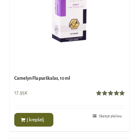
Camelyn Flu purškalas, 10 ml
17,95
€
Įvertinimas:
5.00
iš 5
Skaityti plačiau
Į krepšelį