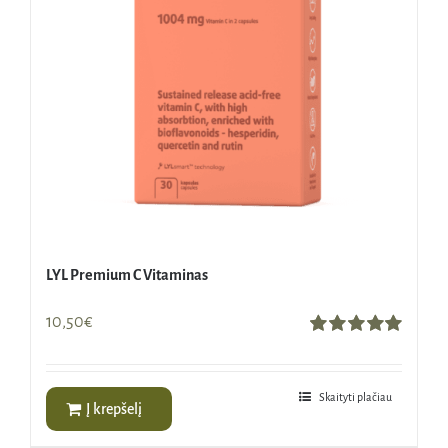
LYL Premium C Vitaminas
10,50
€
Įvertinimas:
5.00
iš 5
Skaityti plačiau
Į krepšelį