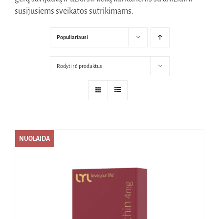
susijusiems sveikatos sutrikimams.
Naudinga žinoti
Kontaktai
Populiariausi
Rodyti 16 produktus
NUOLAIDA