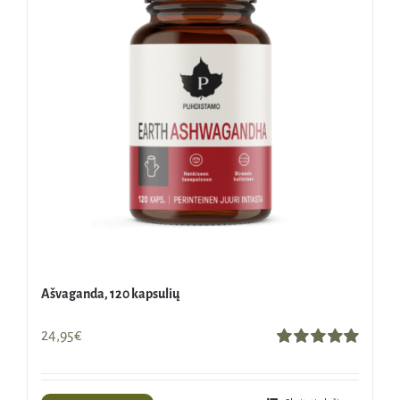
Ašvaganda, 120 kapsulių
24,95
€
Įvertinimas:
5.00
iš 5