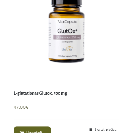
L-glutationas Glutox, 500 mg
47,00
€
Skaityti plačiau
Į krepšelį