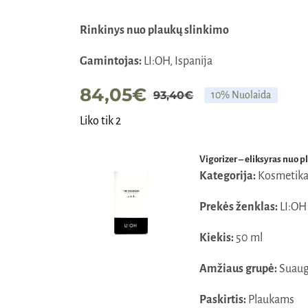
Rinkinys nuo plaukų slinkimo
Gamintojas:
LI:OH, Ispanija
84,05
€
93,40
€
10% Nuolaida
Original
Current
Liko tik 2
price
price
was:
is:
Vigorizer – eliksyras nuo p
93,40€.
84,05€.
Kategorija:
Kosmetik
Prekės ženklas:
LI:OH
Kiekis:
50 ml
Amžiaus grupė:
Suaug
Paskirtis:
Plaukams