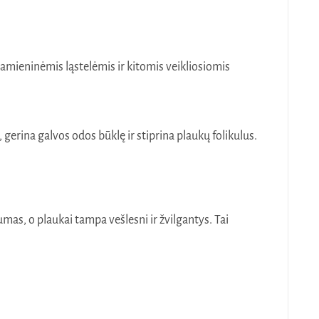
amieninėmis ląstelėmis ir kitomis veikliosiomis
erina galvos odos būklę ir stiprina plaukų folikulus.
as, o plaukai tampa vešlesni ir žvilgantys. Tai