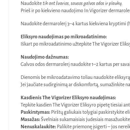
Naudokite
tik ant švarios, sausos galvos odos ir plaukų.
Prieš ir po kiekvieno naudojimo In:Vigorizer dermaroler
Naudokite dermarolerį 3–4 kartus kiekviena kryptimi (hori
Eliksyro naudojimas po mikroadatinimo:
Iškart po mikroadatinimo užtepkite The Vigorizer Eliks
Naudojimo dažnumas:
Galvos odos dermarolerį naudokite 1–2 kartus per savai
Dienomis be mikroadatavimo toliau naudokite eliksyrą,
Jei jaučiate sudirginimą ar diskomfortą, sumažinkite 
Kasdienis The Vigorizer Eliksyro naudojimas:
Tepkite kasdien The Vigorizer Eliksyro pipetę tiesiai a
Paskirstymas:
Pirštų galiukais tolygiai paskirstykite 
Masažas:
Švelniais sukamaisiais judesiais masažuokite
Nenuskalaukite:
Palikite priemonę įsigerti – jos nerei