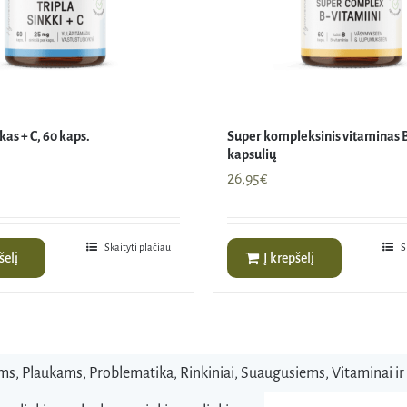
kas + C, 60 kaps.
Super kompleksinis vitaminas B
kapsulių
26,95
€
Skaityti plačiau
S
šelį
Į krepšelį
ms
,
Plaukams
,
Problematika
,
Rinkiniai
,
Suaugusiems
,
Vitaminai ir