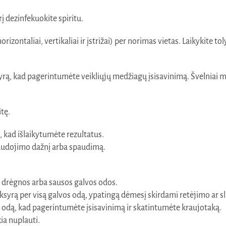
į dezinfekuokite spiritu.
zontaliai, vertikaliai ir įstrižai) per norimas vietas. Laikykite tol
yrą, kad pagerintumėte veikliųjų medžiagų įsisavinimą. Švelniai m
tę.
 kad išlaikytumėte rezultatus.
naudojimo dažnį arba spaudimą.
nt drėgnos arba sausos galvos odos.
eliksyrą per visą galvos odą, ypatingą dėmesį skirdami retėjimo ar
 odą, kad pagerintumėte įsisavinimą ir skatintumėte kraujotaką.
kia nuplauti.