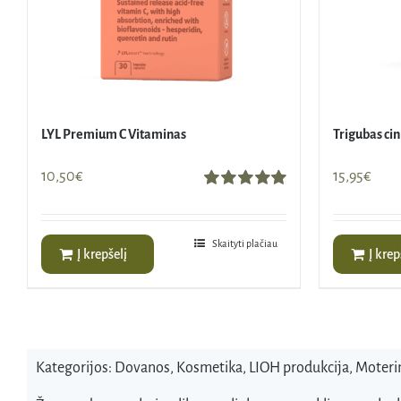
LYL Premium C Vitaminas
Trigubas cin
10,50
€
15,95
€
Įvertinimas:
5.00
iš 5
Skaityti plačiau
Į krepšelį
Į krep
Kategorijos:
Dovanos
,
Kosmetika
,
LIOH produkcija
,
Moteri