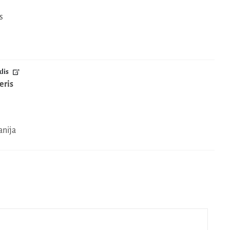
s
lis
eris
anija