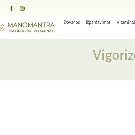
Praleisti
turinį
Dovanos
Išpardavimas
Vitaminai
Vigoriz
NUOLAIDA