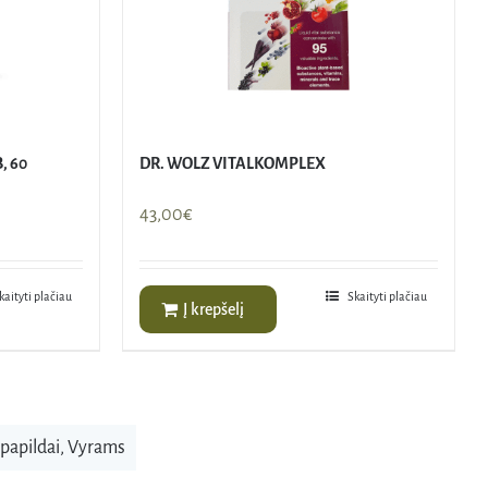
, 60
DR. WOLZ VITALKOMPLEX
43,00
€
kaityti plačiau
Skaityti plačiau
Į krepšelį
 papildai
,
Vyrams