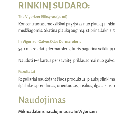
RINKINĮ SUDARO:
The Vigorizer Eliksyras (50 ml)
Koncentruotas, moksliškai pagrįstas nuo plaukų slinkim
medžiagomis. Skatina plaukų augimą, stiprina šaknis, 
In:Vigorizer Galvos Odos Dermaroleris
540 mikroadatų dermaroleris, kuris pagerina veikliųjų 
Naudoti 1–3 kartus per savaitę, priklausomai nuo galv
Rezultatai
Reguliariai naudojant šiuos produktus, plaukų slinkima
ilgalaikis sprendimas, orientuotas į realius, ilgalaikius r
Naudojimas
Mikroadatinis naudojimas su In:Vigorizer: