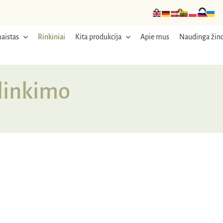
aistas
Rinkiniai
Kita produkcija
Apie mus
Naudinga žino
slinkimo