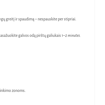
ygų greitį ir spaudimą – nespauskite per stipriai.
asažuokite galvos odą pirštų galiukais
1–2 minutes.
 slinkimo zonoms.