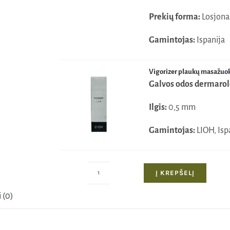
Prekių forma:
Losjona
Gamintojas:
Ispanija
Vigorizer plaukų masažuok
Galvos odos dermarol
Ilgis:
0,5 mm
Gamintojas:
LIOH, Isp
Į KREPŠELĮ
produkto
kiekis:
 (0)
Vigorizer
rinkinys
nuo