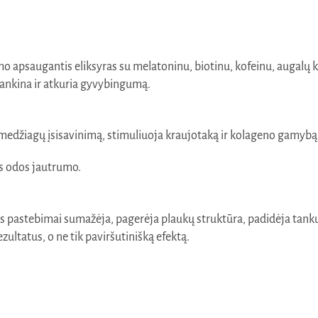
plaukų
slinkimo
o apsaugantis eliksyras su melatoninu, biotinu, kofeinu, augalų k
tankina ir atkuria gyvybingumą.
medžiagų įsisavinimą, stimuliuoja kraujotaką ir kolageno gamybą, g
os odos jautrumo.
s pastebimai sumažėja, pagerėja plaukų struktūra, padidėja tankum
ezultatus, o ne tik paviršutinišką efektą.