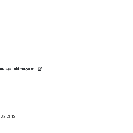
laukų slinkimo, 50 ml
a
usiems