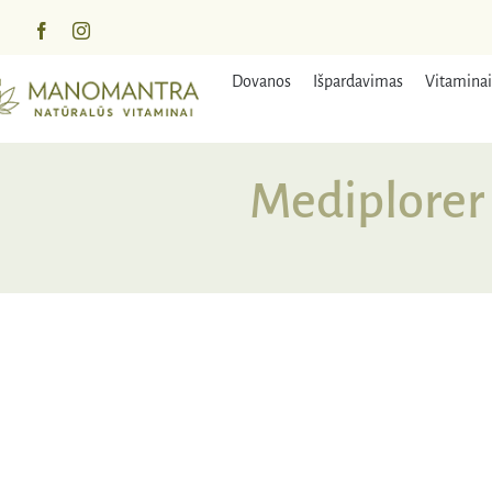
Praleisti
turinį
Dovanos
Išpardavimas
Vitaminai
Mediplorer 
IŠPA