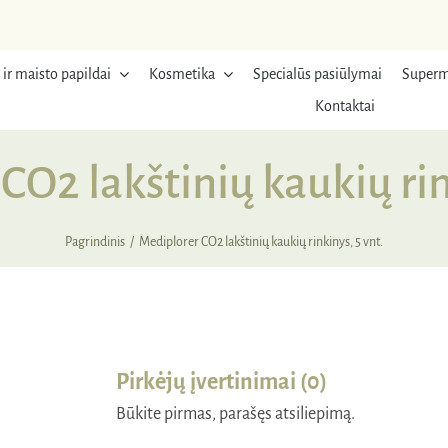
 ir maisto papildai
Kosmetika
Specialūs pasiūlymai
Superm
Kontaktai
CO2 lakštinių kaukių rink
Pagrindinis
Mediplorer CO2 lakštinių kaukių rinkinys, 5 vnt.
RDUOTA
Pirkėjų įvertinimai (0)
Būkite pirmas, parašęs atsiliepimą.