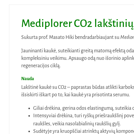
Mediplorer CO2 lakštinių
Sukurta prof. Masato Hiki bendradarbiaujant su
Medion 
Jauninanti kaukė, suteikianti greitą matomą efektą oda
kompleksiniu veikimu. Apsaugo odą nuo išorinio aplinko
regeneracijos ciklą.
Nauda
Lakštinė kaukė su CO2 – paprastas būdas atlikti karbok
išsiskirti iškart po to, kai kaukė yra prisotinta serumu.
Giliai drėkina, gerina odos elastingumą, suteikia
Intensyviai drėkina, turi ryškų priešraukšlinį p
raukšles, veikia nasolabialinių raukšlių gylį.
Sudėtyje yra kruopščiai atrinktų aktyvių kompone