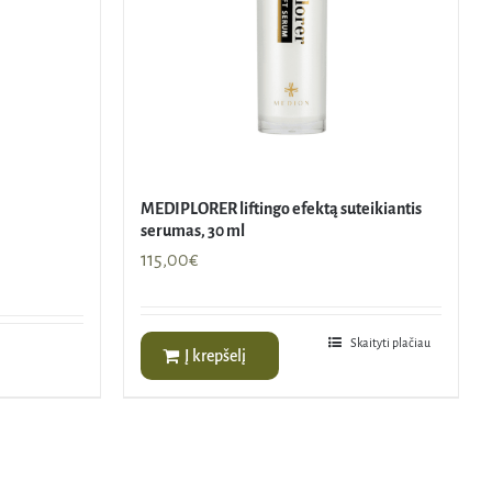
MEDIPLORER liftingo efektą suteikiantis
serumas, 30 ml
115,00
€
Skaityti plačiau
Į krepšelį