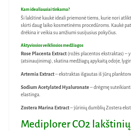
Kam idealiausiai tinkama?
Ši lakštinė kaukė ideali priemonė tiems, kurie nori atli
skirti daug laiko kosmetinėms procedūroms. Kaukė patog
drėkina ir veikia su amžiumi susijusius pokyčius.
Aktyviosios veikliosios medžiagos
Rose Placenta Extract
(rožės placentos ekstraktas) – y
(atsinaujinimą), skatina medžiagų apykaitą odoje, lygi
Artemia Extract
– ekstraktas išgautas iš jūrų plankton
Sodium Acetylated Hyaluronate
– drėgmę suteikianti
elastinga.
Zostera Marina Extract
– jūrinių dumblių Zostera ekstr
Mediplorer CO2 lakštini