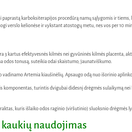
kti paprastą karboksiterapijos procedūrą namų sąlygomis ir tiems, 
i verslo kelionėse ir vykstant atostogų metu, nes vos per 10 min. 
ra 3 kartus efektyvesnės kilmės nei gyvūninės kilmės placenta, ak
na odos tonusą, suteikia odai skaistumo, jaunatviškumo.
o vadinamo Artemia kiaušinėlių. Apsaugo odą nuo išorinio aplinkos
s komponentas, turintis dvigubai didesnį drėgmės sulaikymą nei h
aktas, kuris išlaiko odos raginio (viršutinio) sluoksnio drėgmės ly
ų kaukių naudojimas