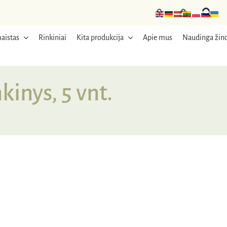
aistas
Rinkiniai
Kita produkcija
Apie mus
Naudinga žino
inys, 5 vnt.