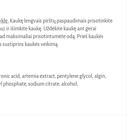
yklę.
Kaukę lengvais pirštų paspaudimais prisotinkite
mu) ir išimkite kaukę. Uždėkite kaukę ant gerai
 kad maksimaliai prisotintumėte odą. Prieš kaukės
 sustiprins kaukės veikimą.
ic acid, artemia extract, pentylene glycol, algin,
yl phosphate, sodium citrate, alcohol,