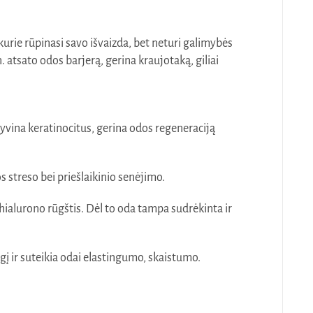
kurie rūpinasi savo išvaizda, bet neturi galimybės
atsato odos barjerą, gerina kraujotaką, giliai
tyvina keratinocitus, gerina odos regeneraciją
 streso bei priešlaikinio senėjimo.
ialurono rūgštis. Dėl to oda tampa sudrėkinta ir
gį ir suteikia odai elastingumo, skaistumo.