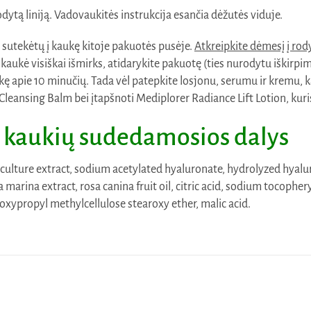
dytą liniją. Vadovaukitės instrukcija esančia dėžutės viduje.
s sutekėtų į kaukę kitoje pakuotės pusėje.
Atkreipkite dėmesį į rod
i kaukė visiškai išmirks, atidarykite pakuotę (ties nurodytu iškirpi
kaukę apie 10 minučių. Tada vėl patepkite losjonu, serumu ir kremu,
ansing Balm bei įtapšnoti Mediplorer Radiance Lift Lotion, kuris
ų kaukių sudedamosios dalys
lture extract, sodium acetylated hyaluronate, hydrolyzed hyaluron
marina extract, rosa canina fruit oil, citric acid, sodium tocopher
xypropyl methylcellulose stearoxy ether, malic acid.