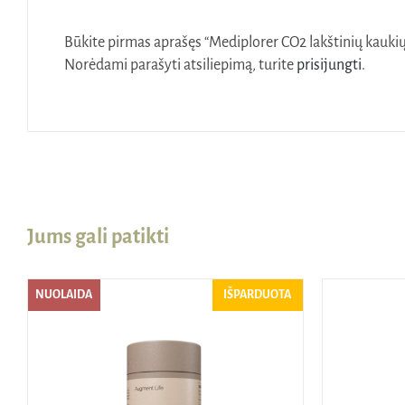
Būkite pirmas aprašęs “Mediplorer CO2 lakštinių kaukių 
Norėdami parašyti atsiliepimą, turite
prisijungti
.
Jums gali patikti
NUOLAIDA
IŠPARDUOTA