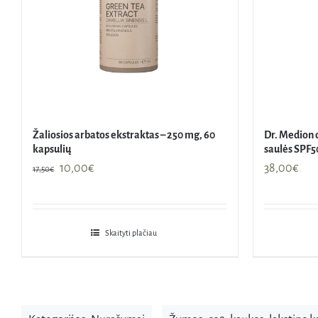
Žaliosios arbatos ekstraktas – 250 mg, 60
Dr. Medion
kapsulių
saulės SPF
Original
Current
10,00
€
38,00
€
17,50
€
price
price
was:
is:
17,50€.
10,00€.
Skaityti plačiau