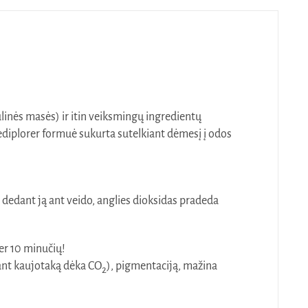
linės masės) ir itin veiksmingų ingredientų
ediplorer formuė sukurta sutelkiant dėmesį į odos
 dedant ją ant veido, anglies dioksidas pradeda
per 10 minučių!
nant kaujotaką dėka CO
), pigmentaciją, mažina
2