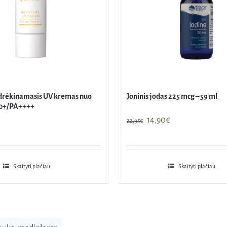
 drėkinamasis UV kremas nuo
Joninis jodas 225 mcg – 59 ml
50+/PA++++
Original
Current
14,90
€
22,95
€
price
price
was:
is:
22,95€.
14,90€.
Skaityti plačiau
Skaityti plačiau