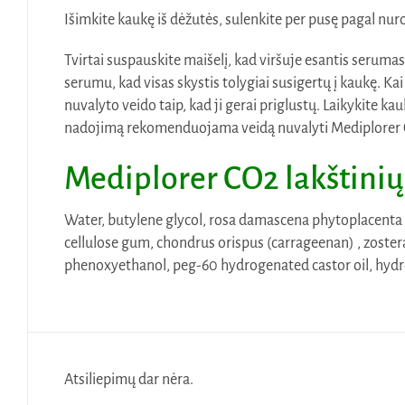
Išimkite kaukę iš dėžutės, sulenkite per pusę pagal nuro
Tvirtai suspauskite maišelį, kad viršuje esantis seruma
serumu, kad visas skystis tolygiai susigertų į kaukę. Ka
nuvalyto veido taip, kad ji gerai priglustų. Laikykite 
nadojimą rekomenduojama veidą nuvalyti Mediplorer Cle
Mediplorer CO2 lakštini
Water, butylene glycol, rosa damascena phytoplacenta cu
cellulose gum, chondrus orispus (carrageenan) , zostera 
phenoxyethanol, peg-60 hydrogenated castor oil, hydro
Atsiliepimų dar nėra.