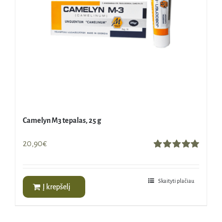
Camelyn M3 tepalas, 25 g
20,90
€
Įvertinimas:
5.00
iš 5
Skaityti plačiau
Į krepšelį