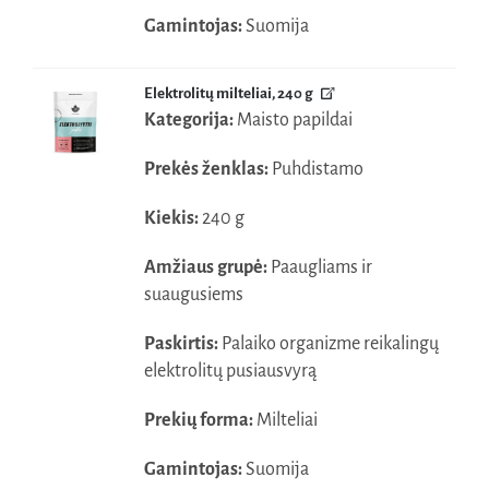
Gamintojas:
Suomija
Elektrolitų milteliai, 240 g
Kategorija:
Maisto papildai
Prekės ženklas:
Puhdistamo
Kiekis:
240 g
Amžiaus grupė:
Paaugliams ir
suaugusiems
Paskirtis:
Palaiko organizme reikalingų
elektrolitų pusiausvyrą
Prekių forma:
Milteliai
Gamintojas:
Suomija