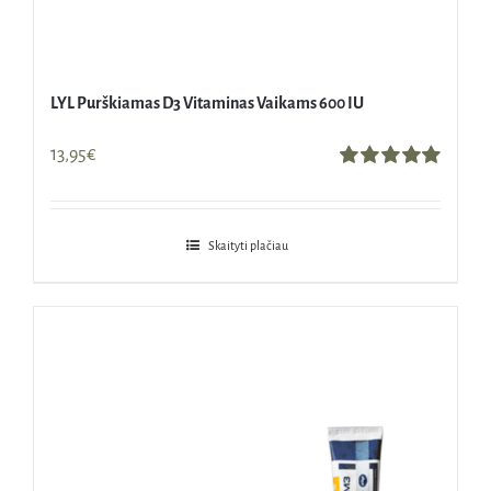
LYL Purškiamas D3 Vitaminas Vaikams 600 IU
13,95
€
Įvertinimas:
5.00
iš 5
Skaityti plačiau