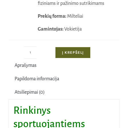
fiziniams ir pažinimo sutrikimams
Prekių forma:
Milteliai
Gamintojas:
Vokietija
Į KREPŠELĮ
produkto
kiekis:
Aprašymas
Rinkinys
sportuojantiems
Papildoma informacija
Atsiliepimai (0)
Rinkinys
sportuojantiems