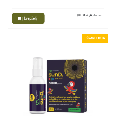
Skaityti plačiau
Į krepšelį
IŠPARDUOTA