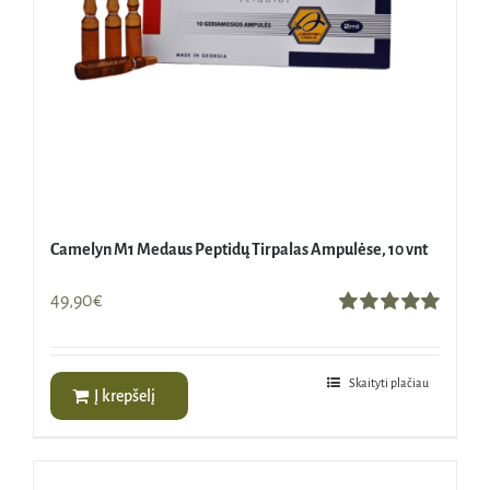
Camelyn M1 Medaus Peptidų Tirpalas Ampulėse, 10 vnt
49,90
€
Įvertinimas:
5.00
iš 5
Skaityti plačiau
Į krepšelį