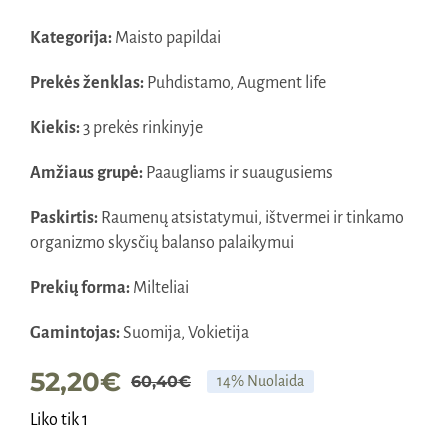
Kategorija:
Maisto papildai
Prekės ženklas:
Puhdistamo, Augment life
Kiekis:
3 prekės rinkinyje
Amžiaus grupė:
Paaugliams ir suaugusiems
Paskirtis:
Raumenų atsistatymui, ištvermei ir tinkamo
organizmo skysčių balanso palaikymui
Prekių forma:
Milteliai
Gamintojas:
Suomija, Vokietija
52,20
€
60,40
€
14% Nuolaida
Original
Current
Liko tik 1
price
price