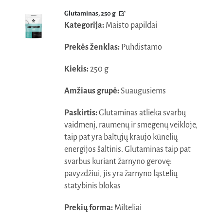
was:
is:
Glutaminas, 250 g
60,40€.
52,20€.
Kategorija:
Maisto papildai
Prekės ženklas:
Puhdistamo
Kiekis:
250 g
Amžiaus grupė:
Suaugusiems
Paskirtis:
Glutaminas atlieka svarbų
vaidmenį, raumenų ir smegenų veikloje,
taip pat yra baltųjų kraujo kūnelių
energijos šaltinis. Glutaminas taip pat
svarbus kuriant žarnyno gerovę:
pavyzdžiui, jis yra žarnyno ląstelių
statybinis blokas
Prekių forma:
Milteliai