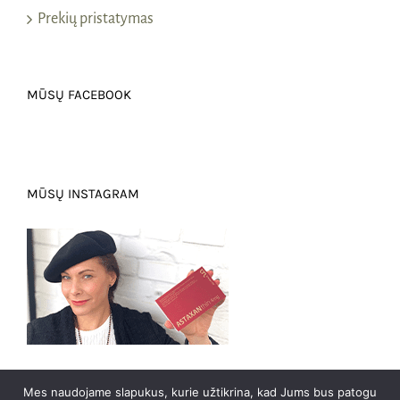
Prekių pristatymas
MŪSŲ FACEBOOK
MŪSŲ INSTAGRAM
Mes naudojame slapukus, kurie užtikrina, kad Jums bus patogu