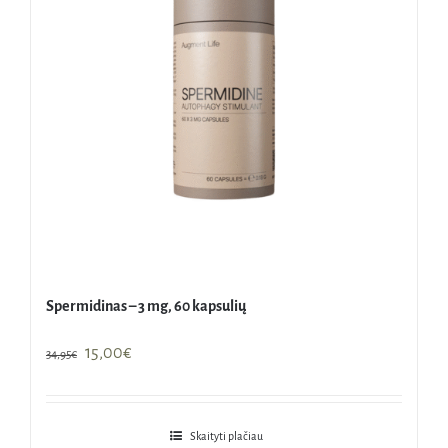
Spermidinas – 3 mg, 60 kapsulių
Original
Current
15,00
€
34,95
€
price
price
was:
is:
34,95€.
15,00€.
Skaityti plačiau