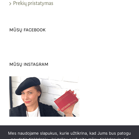
Prekių pristatymas
MŪSŲ FACEBOOK
MŪSŲ INSTAGRAM
Mes naudojame slapukus, kurie užtikrina, kad Jums bus patogu