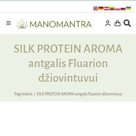
Praleisti
turinį
Toggle
Navigation
Dovanos
SILK PROTEIN AROMA
Išpardavimas
antgalis Fluarion
Vitaminai ir maisto papildai
Kosmetika
džiovintuvui
Specialūs pasiūlymai
Pagrindinis
SILK PROTEIN AROMA antgalis Fluarion džiovintuvui
Supermaistas
Rinkiniai
Kita produkcija
IŠPARDUOTA
Apie mus