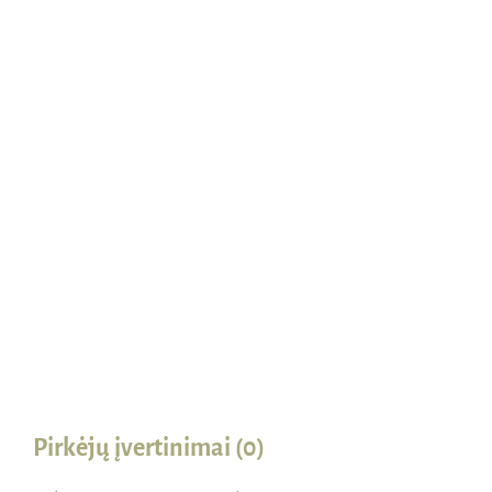
Naudinga žinoti
Kontaktai
Pirkėjų įvertinimai (0)