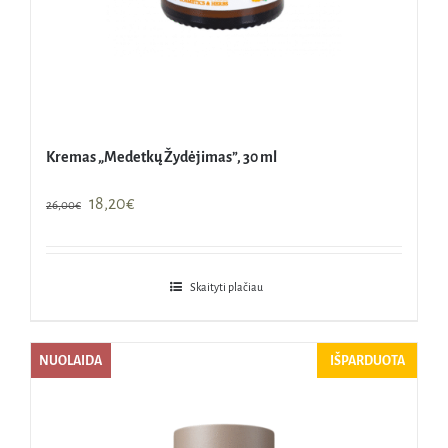
Kremas „Medetkų Žydėjimas”, 30 ml
Original
Current
18,20
€
26,00
€
price
price
was:
is:
26,00€.
18,20€.
Skaityti plačiau
NUOLAIDA
IŠPARDUOTA